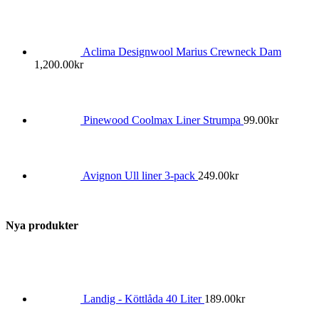
Aclima Designwool Marius Crewneck Dam
1,200.00
kr
Pinewood Coolmax Liner Strumpa
99.00
kr
Avignon Ull liner 3-pack
249.00
kr
Nya produkter
Landig - Köttlåda 40 Liter
189.00
kr