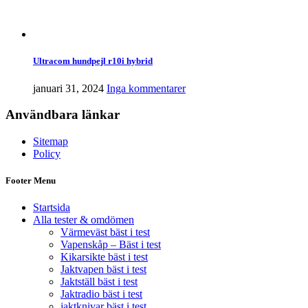
Ultracom hundpejl r10i hybrid
januari 31, 2024
Inga kommentarer
Användbara länkar
Sitemap
Policy
Footer Menu
Startsida
Alla tester & omdömen
Värmeväst bäst i test
Vapenskåp – Bäst i test
Kikarsikte bäst i test
Jaktvapen bäst i test
Jaktställ bäst i test
Jaktradio bäst i test
jaktknivar bäst i test