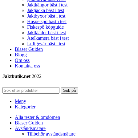
Jaktkängor bäst i test
Jaktjacka bäst i test
Jaktbyxor bäst i test
Haspelspö bäst i test
Fiskespö köpguide
Jaktkläder bäst i test
Åtelkamera bäst i test
Luftgevär bäst i test
Blaser Guiden
Blogg
Om oss
Kontakta oss
Jaktbutik.net
2022
Sök på
Meny
Kategorier
Alla tester & omdömen
Blaser Guiden
Avståndsmätare
Tillbehör avståndsmätare