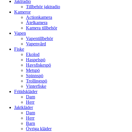
Jaktradio
Tillbehör jaktradio
Kameror
Actionkamera
Åtelkamera
Kamera tillbehör
Vapen
Vapentillbehör
Vapenvård
Fiske
Ekolod
Haspelspö
Havsfiskespö
Metspö
Spinnspö
Trollingspö
Vinterfiske
Fritidskläder
Dam
Herr
Jaktkläder
Dam
Herr
Barn
Övriga kläder