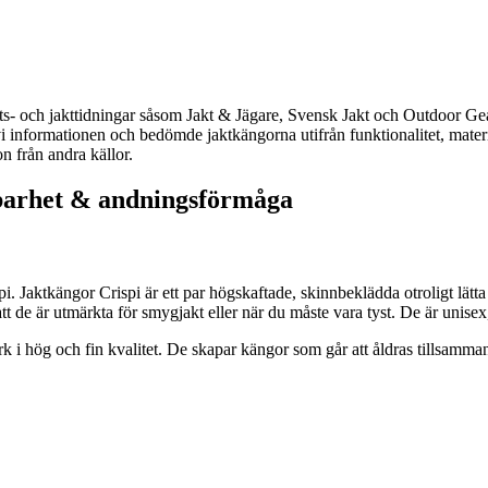
rilufts- och jakttidningar såsom Jakt & Jägare, Svensk Jakt och Outdoor
i informationen och bedömde jaktkängorna utifrån funktionalitet, materia
n från andra källor.
llbarhet & andningsförmåga
pi. Jaktkängor Crispi är ett par högskaftade, skinnbeklädda otroligt lätt
att de är utmärkta för smygjakt eller när du måste vara tyst. De är unis
erk i hög och fin kvalitet. De skapar kängor som går att åldras tillsam