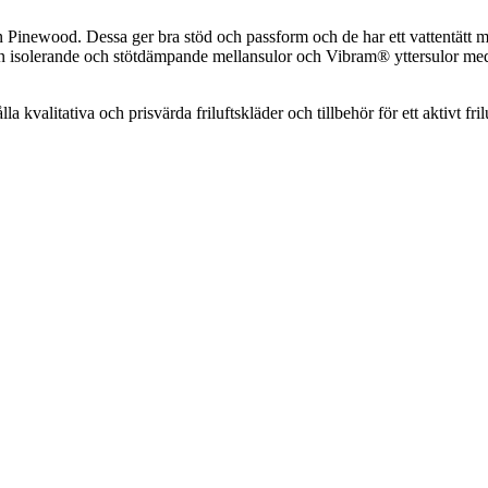
 Pinewood. Dessa ger bra stöd och passform och de har ett vattentätt m
n isolerande och stötdämpande mellansulor och Vibram® yttersulor med
la kvalitativa och prisvärda friluftskläder och tillbehör för ett aktivt fr