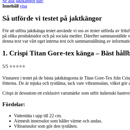
Se alla jaktkängor här!
Innehåll
visa
Så utförde vi testet på jaktkängor
För att utföra jaktkänga testet använde vi oss av tester utförda av f
på olika produktsidor och på sociala medier. Därefter sammanställde v
denna text var vårt eget interna test och sammanställning av informatio
1. Crispi Titan Gore-tex känga – Bäst hå
5/5 ⭐⭐⭐⭐⭐
Vinnaren i testet på de bästa jaktkängorna är Titan Gore-Tex från Cris
fötterna. De är mjuka och tystlåtna, tack vare vibramsulan, vilket gör 
Crispi är dessutom ett exklusivt varumärke som utför italienskt hantv
Fördelar:
Vattentäta i upp till 22 cm.
Airmesh innersulor som håller värme och andas.
Vibramsulor som gör den tystlåten.