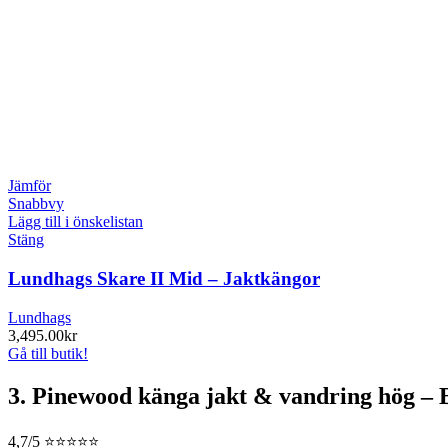
Jämför
Snabbvy
Lägg till i önskelistan
Stäng
Lundhags Skare II Mid – Jaktkängor
Lundhags
3,495.00
kr
Gå till butik!
3. Pinewood känga jakt & vandring hög – B
4,7/5 ⭐⭐⭐⭐⭐