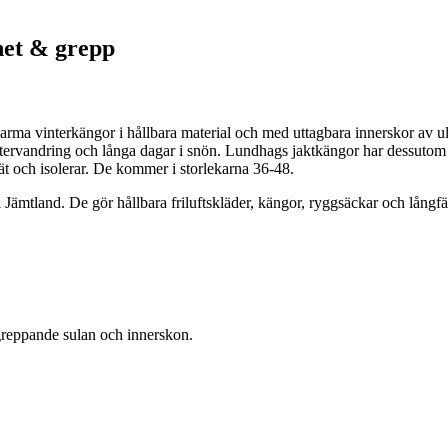
het & grepp
 varma vinterkängor i hållbara material och med uttagbara innerskor av
ervandring och långa dagar i snön. Lundhags jaktkängor har dessutom sl
t och isolerar. De kommer i storlekarna 36-48.
 Jämtland. De gör hållbara friluftskläder, kängor, ryggsäckar och långf
greppande sulan och innerskon.