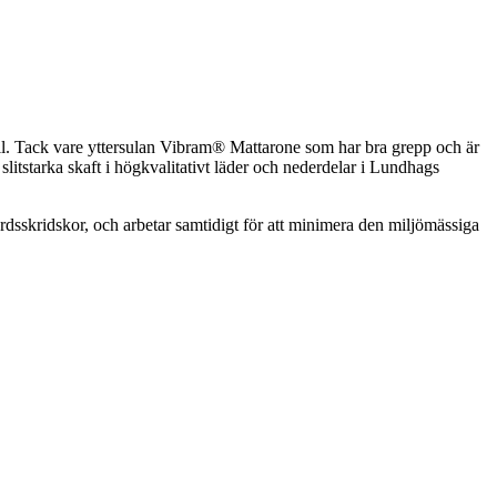
 ull. Tack vare yttersulan Vibram® Mattarone som har bra grepp och är
itstarka skaft i högkvalitativt läder och nederdelar i Lundhags
ärdsskridskor, och arbetar samtidigt för att minimera den miljömässiga