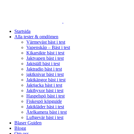
SVERIGES STÖRSTA JÄMFÖRELSESAJT FÖR JAKTPRO
Startsida
Alla tester & omdömen
Värmeväst bäst i test
Vapenskåp – Bäst i test
Kikarsikte bäst i test
Jaktvapen bäst i test
Jaktställ bäst i test
Jaktradio bäst i test
jaktknivar bäst i test
Jaktkängor bäst i test
Jaktjacka bäst i test
Jaktbyxor bäst i test
Haspelspö bäst i test
Fiskespö köpguide
Jaktkläder bäst i test
Åtelkamera bäst i test
Luftgevär bäst i test
Blaser Guiden
Blogg
Om oss