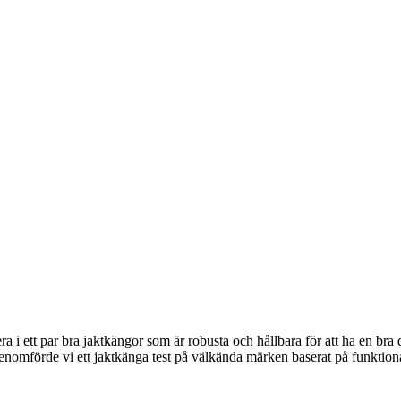
stera i ett par bra jaktkängor som är robusta och hållbara för att ha en 
 genomförde vi ett jaktkänga test på välkända märken baserat på funktio