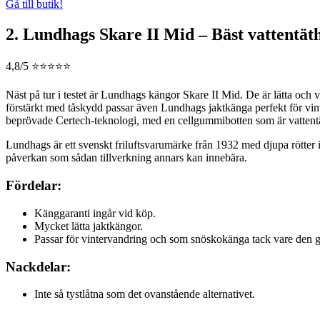
Gå till butik!
2. Lundhags Skare II Mid – Bäst vattentät
4,8/5 ⭐⭐⭐⭐⭐
Näst på tur i testet är Lundhags kängor Skare II Mid. De är lätta och
förstärkt med tåskydd passar även Lundhags jaktkänga perfekt för vint
beprövade Certech-teknologi, med en cellgummibotten som är vattentä
Lundhags är ett svenskt friluftsvarumärke från 1932 med djupa rötter i
påverkan som sådan tillverkning annars kan innebära.
Fördelar:
Känggaranti ingår vid köp.
Mycket lätta jaktkängor.
Passar för vintervandring och som snöskokänga tack vare den 
Nackdelar:
Inte så tystlåtna som det ovanstående alternativet.