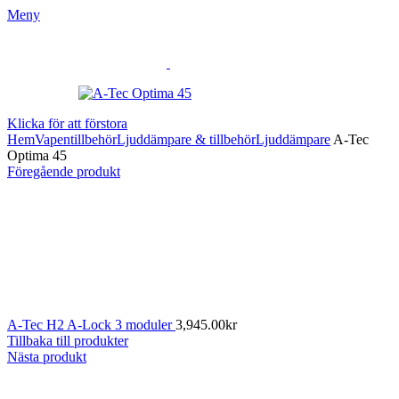
Meny
Klicka för att förstora
Hem
Vapentillbehör
Ljuddämpare & tillbehör
Ljuddämpare
A-Tec
Optima 45
Föregående produkt
A-Tec H2 A-Lock 3 moduler
3,945.00
kr
Tillbaka till produkter
Nästa produkt