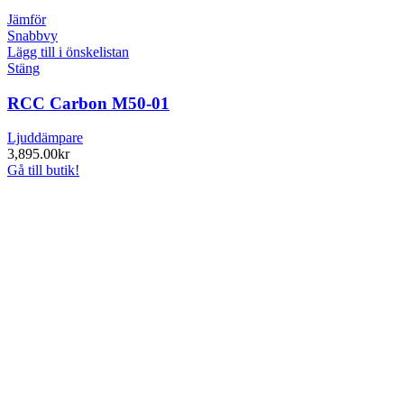
Jämför
Snabbvy
Lägg till i önskelistan
Stäng
RCC Carbon M50-01
Ljuddämpare
3,895.00
kr
Gå till butik!