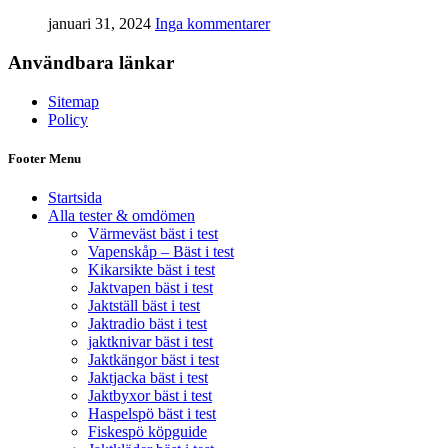
januari 31, 2024
Inga kommentarer
Användbara länkar
Sitemap
Policy
Footer Menu
Startsida
Alla tester & omdömen
Värmeväst bäst i test
Vapenskåp – Bäst i test
Kikarsikte bäst i test
Jaktvapen bäst i test
Jaktställ bäst i test
Jaktradio bäst i test
jaktknivar bäst i test
Jaktkängor bäst i test
Jaktjacka bäst i test
Jaktbyxor bäst i test
Haspelspö bäst i test
Fiskespö köpguide