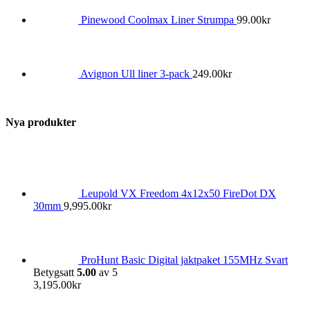
Pinewood Coolmax Liner Strumpa
99.00
kr
Avignon Ull liner 3-pack
249.00
kr
Nya produkter
Leupold VX Freedom 4x12x50 FireDot DX
30mm
9,995.00
kr
ProHunt Basic Digital jaktpaket 155MHz Svart
Betygsatt
5.00
av 5
3,195.00
kr