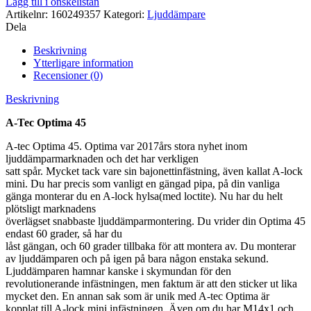
Lägg till i önskelistan
Artikelnr:
160249357
Kategori:
Ljuddämpare
Dela
Beskrivning
Ytterligare information
Recensioner (0)
Beskrivning
A-Tec Optima 45
A-tec Optima 45. Optima var 2017års stora nyhet inom
ljuddämparmarknaden och det har verkligen
satt spår. Mycket tack vare sin bajonettinfästning, även kallat A-lock
mini. Du har precis som vanligt en gängad pipa, på din vanliga
gänga monterar du en A-lock hylsa(med loctite). Nu har du helt
plötsligt marknadens
överlägset snabbaste ljuddämparmontering. Du vrider din Optima 45
endast 60 grader, så har du
låst gängan, och 60 grader tillbaka för att montera av. Du monterar
av ljuddämparen och på igen på bara någon enstaka sekund.
Ljuddämparen hamnar kanske i skymundan för den
revolutionerande infästningen, men faktum är att den sticker ut lika
mycket den. En annan sak som är unik med A-tec Optima är
kopplat till A-lock mini infästningen. Även om du har M14x1 och