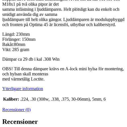
M18x1 på två olika pipor är det
samma infästning i ljuddämparen. Helt plötsligt kan du enkelt och
smidigt använda dig av samma
ljuddämpare till helt olika gängor. Ljuddämparen är moduluppbyggd
och fronten på Optima 45 är licensfri, utbytbar och kaliberstyrd.
Längd: 230mm
Förlänger: 150mm
Bakåt:80mm
Vikt: 285 gram
Dämpar ca 29 db i kal .308 Win
OBS! Till denna dämpare krävs en A-lock mini hylsa för montering,
och hylsan skall monteras
med värmetålig Loctite.
Ytterligare information
Kaliber:
.224, .30 (308w, .338, .375, 30-06mm), 5mm, 6
Recensioner (0)
Recensioner