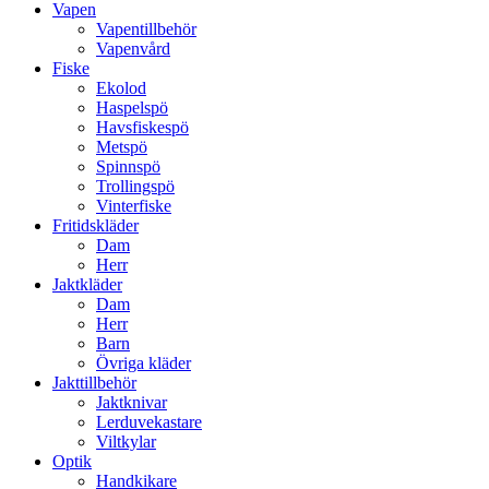
Vapen
Vapentillbehör
Vapenvård
Fiske
Ekolod
Haspelspö
Havsfiskespö
Metspö
Spinnspö
Trollingspö
Vinterfiske
Fritidskläder
Dam
Herr
Jaktkläder
Dam
Herr
Barn
Övriga kläder
Jakttillbehör
Jaktknivar
Lerduvekastare
Viltkylar
Optik
Handkikare