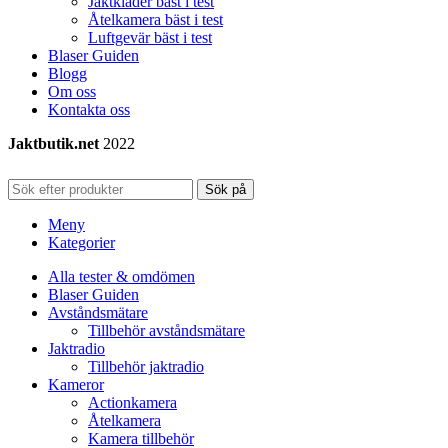
Jaktkläder bäst i test
Åtelkamera bäst i test
Luftgevär bäst i test
Blaser Guiden
Blogg
Om oss
Kontakta oss
Jaktbutik.net
2022
Sök på
Meny
Kategorier
Alla tester & omdömen
Blaser Guiden
Avståndsmätare
Tillbehör avståndsmätare
Jaktradio
Tillbehör jaktradio
Kameror
Actionkamera
Åtelkamera
Kamera tillbehör