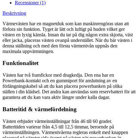
Recensioner (1)
Beskrivning
Värmevästen har en magnetduk som kan maskinrengöras utan att
förlora sin funktion. Tyget är lätt och luftigt på huden vilket ger
västen en lyxig känsla. Innan du tar på dig någon extra skjorta, väst
eller jacka, placeras västen ovanpå understället. När du bär västen i
denna ställning och med den första värmenivån uppnås den
maximala uppvärmningen.
Funktionalitet
Västen har två framfickor med dragkedja. Den ena har en
Powerbank-kontakt och en gummiport för anslutning av en
förlängningskabel så att du kan placera powerbanken på olika
ställen i din klädsel. Det andra kan användas som reservbatteri för att
garantera att du kan vara aktiv längre under kalla dagar.
Batteritid & värmefördelning
Västen erbjuder värmeinställningar från 46 till 60 grader.
Batteritiden varierar från 4,5 till 12,5 timmar, beroende på
värmeinställningen. Värmenivåerna regleras enkelt med knappen
placerad på vänster sida överst på västen när powerbanken är