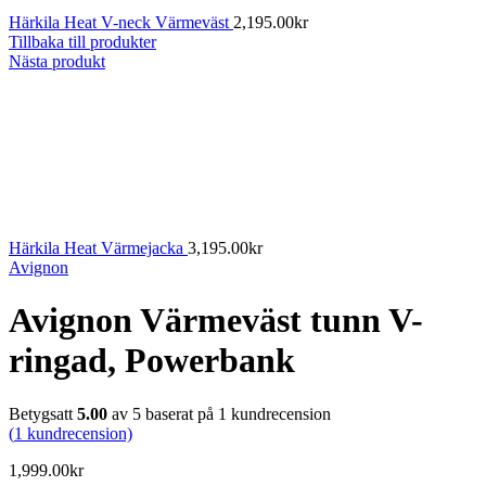
Härkila Heat V-neck Värmeväst
2,195.00
kr
Tillbaka till produkter
Nästa produkt
Härkila Heat Värmejacka
3,195.00
kr
Avignon
Avignon Värmeväst tunn V-
ringad, Powerbank
Betygsatt
5.00
av 5 baserat på
1
kundrecension
(
1
kundrecension)
1,999.00
kr