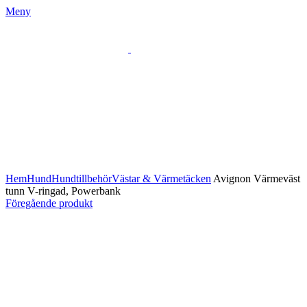
Meny
Klicka för att förstora
Hem
Hund
Hundtillbehör
Västar & Värmetäcken
Avignon Värmeväst
tunn V-ringad, Powerbank
Föregående produkt