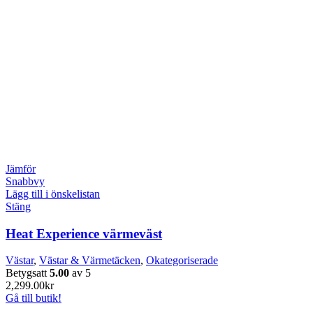
Jämför
Snabbvy
Lägg till i önskelistan
Stäng
Heat Experience värmeväst
Västar
,
Västar & Värmetäcken
,
Okategoriserade
Betygsatt
5.00
av 5
2,299.00
kr
Gå till butik!