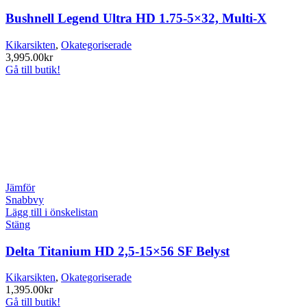
Bushnell Legend Ultra HD 1.75-5×32, Multi-X
Kikarsikten
,
Okategoriserade
3,995.00
kr
Gå till butik!
Jämför
Snabbvy
Lägg till i önskelistan
Stäng
Delta Titanium HD 2,5-15×56 SF Belyst
Kikarsikten
,
Okategoriserade
1,395.00
kr
Gå till butik!