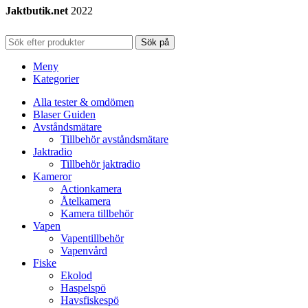
Jaktbutik.net
2022
Sök på
Meny
Kategorier
Alla tester & omdömen
Blaser Guiden
Avståndsmätare
Tillbehör avståndsmätare
Jaktradio
Tillbehör jaktradio
Kameror
Actionkamera
Åtelkamera
Kamera tillbehör
Vapen
Vapentillbehör
Vapenvård
Fiske
Ekolod
Haspelspö
Havsfiskespö