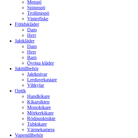
Metspö
Spinnspö
Trollingspö
Vinterfiske
Fritidskläder
Dam
Herr
Jaktkläder
Dam
Herr
Barn
Övriga kläder
Jakttillbehör
Jaktknivar
Lerduvekastare
Viltkylar
Optik
Handkikare
Kikarsikten
Monokikare
Mörkerkikare
Rödpunktsikte
Tubkikare
Värmekamera
Vapentillbehör