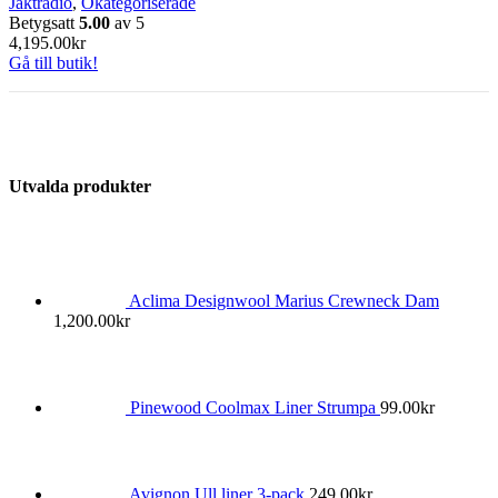
Jaktradio
,
Okategoriserade
Betygsatt
5.00
av 5
4,195.00
kr
Gå till butik!
Utvalda produkter
Aclima Designwool Marius Crewneck Dam
1,200.00
kr
Pinewood Coolmax Liner Strumpa
99.00
kr
Avignon Ull liner 3-pack
249.00
kr