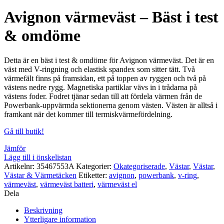
Avignon värmeväst – Bäst i test
& omdöme
Detta är en bäst i test & omdöme för Avignon värmeväst. Det är en
väst med V-ringning och elastisk spandex som sitter tätt. Två
värmefält finns på framsidan, ett på toppen av ryggen och två på
västens nedre rygg. Magnetiska partiklar vävs in i trådarna på
västens foder. Fodret tjänar sedan till att fördela värmen från de
Powerbank-uppvärmda sektionerna genom västen. Västen är alltså i
framkant när det kommer till termiskvärmefördelning.
Gå till butik!
Jämför
Lägg till i önskelistan
Artikelnr:
35467553A
Kategorier:
Okategoriserade
,
Västar
,
Västar
,
Västar & Värmetäcken
Etiketter:
avignon
,
powerbank
,
v-ring
,
värmeväst
,
värmeväst batteri
,
värmeväst el
Dela
Beskrivning
Ytterligare information