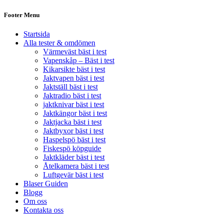
Footer Menu
Startsida
Alla tester & omdömen
Värmeväst bäst i test
Vapenskåp – Bäst i test
Kikarsikte bäst i test
Jaktvapen bäst i test
Jaktställ bäst i test
Jaktradio bäst i test
jaktknivar bäst i test
Jaktkängor bäst i test
Jaktjacka bäst i test
Jaktbyxor bäst i test
Haspelspö bäst i test
Fiskespö köpguide
Jaktkläder bäst i test
Åtelkamera bäst i test
Luftgevär bäst i test
Blaser Guiden
Blogg
Om oss
Kontakta oss