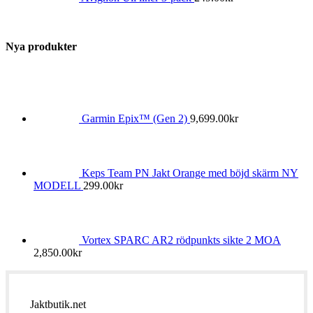
Nya produkter
Garmin Epix™ (Gen 2)
9,699.00
kr
Keps Team PN Jakt Orange med böjd skärm NY
MODELL
299.00
kr
Vortex SPARC AR2 rödpunkts sikte 2 MOA
2,850.00
kr
Jaktbutik.net