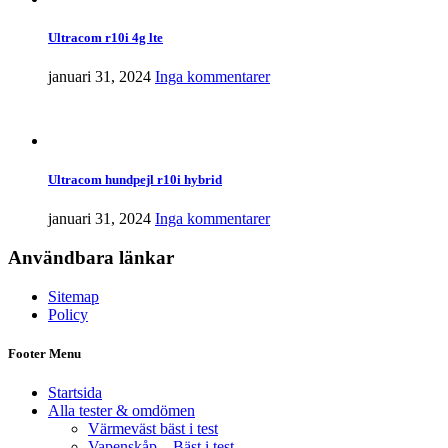
Ultracom r10i 4g lte
januari 31, 2024
Inga kommentarer
Ultracom hundpejl r10i hybrid
januari 31, 2024
Inga kommentarer
Användbara länkar
Sitemap
Policy
Footer Menu
Startsida
Alla tester & omdömen
Värmeväst bäst i test
Vapenskåp – Bäst i test