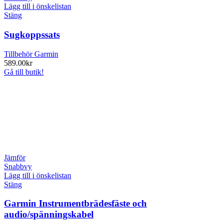
Lägg till i önskelistan
Stäng
Sugkoppssats
Tillbehör Garmin
589.00
kr
Gå till butik!
Jämför
Snabbvy
Lägg till i önskelistan
Stäng
Garmin Instrumentbrädesfäste och
audio/spänningskabel