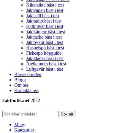
Kikarsikte bäst i test
Jaktvapen bäst i test
Jaktställ bäst i test
Jaktradio bäst i test
jaktknivar bäst i test
Jaktkängor bäst i test
Jaktjacka bäst i test
Jaktbyxor bäst i test
Haspelspö bäst i test
Fiskespö köpguide
Jaktkläder bäst i test
Åtelkamera bäst i test
Luftgevär bäst i test
Blaser Guiden
Blogg
Om oss
Kontakta oss
Jaktbutik.net
2022
Sök på
Meny
Kategorier