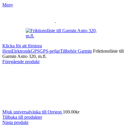
Meny
Klicka för att förstora
Hem
Elektronik
GPS
GPS-pejlar
Tillbehör Garmin
Friktionsfäste till
Garmin Astro 320, m.fl.
Föregående produkt
Mjuk universalväska till Oregon
169.00
kr
Tillbaka till produkter
Nästa produkt