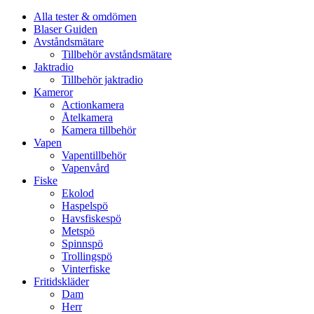
Alla tester & omdömen
Blaser Guiden
Avståndsmätare
Tillbehör avståndsmätare
Jaktradio
Tillbehör jaktradio
Kameror
Actionkamera
Åtelkamera
Kamera tillbehör
Vapen
Vapentillbehör
Vapenvård
Fiske
Ekolod
Haspelspö
Havsfiskespö
Metspö
Spinnspö
Trollingspö
Vinterfiske
Fritidskläder
Dam
Herr