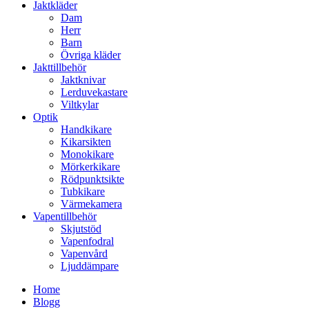
Jaktkläder
Dam
Herr
Barn
Övriga kläder
Jakttillbehör
Jaktknivar
Lerduvekastare
Viltkylar
Optik
Handkikare
Kikarsikten
Monokikare
Mörkerkikare
Rödpunktsikte
Tubkikare
Värmekamera
Vapentillbehör
Skjutstöd
Vapenfodral
Vapenvård
Ljuddämpare
Home
Blogg