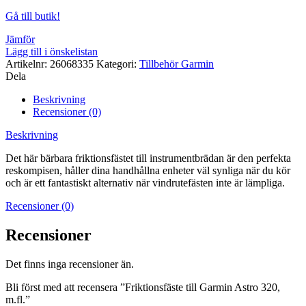
Gå till butik!
Jämför
Lägg till i önskelistan
Artikelnr:
26068335
Kategori:
Tillbehör Garmin
Dela
Beskrivning
Recensioner (0)
Beskrivning
Det här bärbara friktionsfästet till instrumentbrädan är den perfekta
reskompisen, håller dina handhållna enheter väl synliga när du kör
och är ett fantastiskt alternativ när vindrutefästen inte är lämpliga.
Recensioner (0)
Recensioner
Det finns inga recensioner än.
Bli först med att recensera ”Friktionsfäste till Garmin Astro 320,
m.fl.”