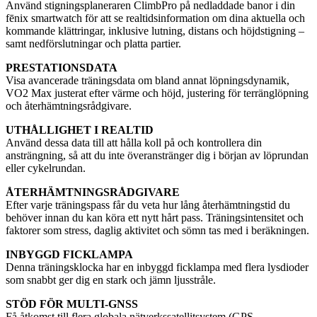
Använd stigningsplaneraren ClimbPro på nedladdade banor i din
fēnix smartwatch för att se realtidsinformation om dina aktuella och
kommande klättringar, inklusive lutning, distans och höjdstigning –
samt nedförslutningar och platta partier.
PRESTATIONSDATA
Visa avancerade träningsdata om bland annat löpningsdynamik,
VO2 Max justerat efter värme och höjd, justering för terränglöpning
och återhämtningsrådgivare.
UTHÅLLIGHET I REALTID
Använd dessa data till att hålla koll på och kontrollera din
ansträngning, så att du inte överanstränger dig i början av löprundan
eller cykelrundan.
ÅTERHÄMTNINGSRÅDGIVARE
Efter varje träningspass får du veta hur lång återhämtningstid du
behöver innan du kan köra ett nytt hårt pass. Träningsintensitet och
faktorer som stress, daglig aktivitet och sömn tas med i beräkningen.
INBYGGD FICKLAMPA
Denna träningsklocka har en inbyggd ficklampa med flera lysdioder
som snabbt ger dig en stark och jämn ljusstråle.
STÖD FÖR MULTI-GNSS
Få åtkomst till flera globala nätverkssatellitsystem (GPS,