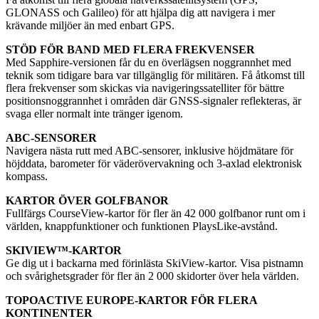
GLONASS och Galileo) för att hjälpa dig att navigera i mer
krävande miljöer än med enbart GPS.
STÖD FÖR BAND MED FLERA FREKVENSER
Med Sapphire-versionen får du en överlägsen noggrannhet med
teknik som tidigare bara var tillgänglig för militären. Få åtkomst till
flera frekvenser som skickas via navigeringssatelliter för bättre
positionsnoggrannhet i områden där GNSS-signaler reflekteras, är
svaga eller normalt inte tränger igenom.
ABC-SENSORER
Navigera nästa rutt med ABC-sensorer, inklusive höjdmätare för
höjddata, barometer för väderövervakning och 3-axlad elektronisk
kompass.
KARTOR ÖVER GOLFBANOR
Fullfärgs CourseView-kartor för fler än 42 000 golfbanor runt om i
världen, knappfunktioner och funktionen PlaysLike-avstånd.
SKIVIEW™-KARTOR
Ge dig ut i backarna med förinlästa SkiView-kartor. Visa pistnamn
och svårighetsgrader för fler än 2 000 skidorter över hela världen.
TOPOACTIVE EUROPE-KARTOR FÖR FLERA
KONTINENTER