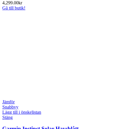
4,299.00
kr
Gå till butik!
Jämför
Snabbvy
Lägg till i önskelistan
Stäng
Garmin Instinct Solar Havsblått