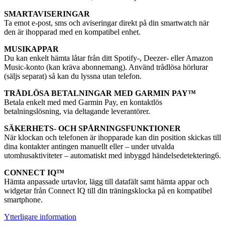
SMARTAVISERINGAR
Ta emot e-post, sms och aviseringar direkt på din smartwatch när
den är ihopparad med en kompatibel enhet.
MUSIKAPPAR
Du kan enkelt hämta låtar från ditt Spotify-, Deezer- eller Amazon
Music-konto (kan kräva abonnemang). Använd trådlösa hörlurar
(säljs separat) så kan du lyssna utan telefon.
TRÅDLÖSA BETALNINGAR MED GARMIN PAY™
Betala enkelt med med Garmin Pay, en kontaktlös
betalningslösning, via deltagande leverantörer.
SÄKERHETS- OCH SPÅRNINGSFUNKTIONER
När klockan och telefonen är ihopparade kan din position skickas till
dina kontakter antingen manuellt eller – under utvalda
utomhusaktiviteter – automatiskt med inbyggd händelsedetektering6.
CONNECT IQ™
Hämta anpassade urtavlor, lägg till datafält samt hämta appar och
widgetar från Connect IQ till din träningsklocka på en kompatibel
smartphone.
Ytterligare information