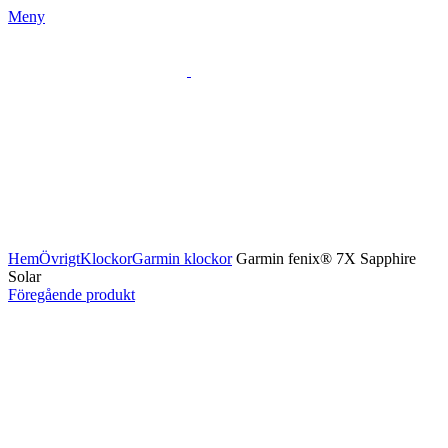
Meny
Klicka för att förstora
Hem
Övrigt
Klockor
Garmin klockor
Garmin fenix® 7X Sapphire
Solar
Föregående produkt