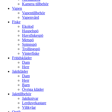
Kamera tillbehör
Vapen
Vapentillbehör
Vapenvård
Fiske
Ekolod
Haspelspö
Havsfiskespö
Metspö
Spinnspö
Trollingspö
Vinterfiske
Fritidskläder
Dam
Herr
Jaktkläder
Dam
Herr
Barn
Övriga kläder
Jakttillbehör
Jaktknivar
Lerduvekastare
Viltkylar
Optik