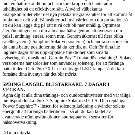
mot en bättre kondition och starkare kropp och hanteradin
uthållighet på ett effektivare sätt. Använd välbekanta
knappkontroller eller det nya pekskärmsgränssnittet för att komma åt
funktioner och val. Få insikter och mätvärden om din prestation så
att du kan lägga dig på rätt nivå och bli mer uthållig. Optimera
återhämtningen och din allmänna hälsa genom att övervaka din
puls1, andning, stress, sömn mm. Genom åtkomst till flera olika
satellitsystem (i Sapphire Solar versionerna) och andra sensorer får
du ännu bättre positionering då du ger dig ut. Och för dina lite
lugnare dagar finns uppkopplade funktioner som smarta
aviseringar2, musik och Garmin Pay™kontantlös betalning3. Solar-
versionerna har solceller som använder solenergi för att förlänga
batteritiden. Och fēnix7X har en inbyggd LED-lampa så du kan
fortsätta dina äventyr när det blir mörkt.
SPRING LÄNGRE. BLI STARKARE. 7 DAGAR I
VECKAN.
Ägna dig åt alla dina tränings- och outdooraktiviteter med vår tåliga
multisportklocka fēnix 7 Sapphire Solar med GPS. Den reptåliga
Power Sapphire™- linsen för solenergiladdning använder solens
energi till att förlänga batteritiden – så att du kan ta del av
avancerade träningsfunktioner, sportappar och sensorer för
hälsoövervakning.
-51mm urtavla