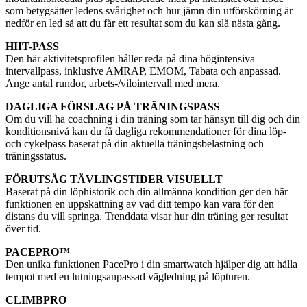
som betygsätter ledens svårighet och hur jämn din utförskörning är
nedför en led så att du får ett resultat som du kan slå nästa gång.
HIIT-PASS
Den här aktivitetsprofilen håller reda på dina högintensiva
intervallpass, inklusive AMRAP, EMOM, Tabata och anpassad.
Ange antal rundor, arbets-/vilointervall med mera.
DAGLIGA FÖRSLAG PÅ TRÄNINGSPASS
Om du vill ha coachning i din träning som tar hänsyn till dig och din
konditionsnivå kan du få dagliga rekommendationer för dina löp-
och cykelpass baserat på din aktuella träningsbelastning och
träningsstatus.
FÖRUTSÄG TÄVLINGSTIDER VISUELLT
Baserat på din löphistorik och din allmänna kondition ger den här
funktionen en uppskattning av vad ditt tempo kan vara för den
distans du vill springa. Trenddata visar hur din träning ger resultat
över tid.
PACEPRO™
Den unika funktionen PacePro i din smartwatch hjälper dig att hålla
tempot med en lutningsanpassad vägledning på löpturen.
CLIMBPRO