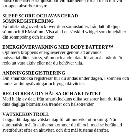
pulsoximetrisensor2 ljusstrålar vid handleden för att mäta hur väl
kroppen absorberar syre.
SLEEP SCORE OCH AVANCERAD
SÖMNREGISTRERING
Få fullständig överblick över dina sömnstadier, från lätt till djup
sömn och REM-sömn. Visa allt i en särskild widget som innehåller
din sömnpoäng och insikter.
ENERGIÖVERVAKNING MED BODY BATTERY™
Optimera kroppens energireserver genom att använda
pulsvariabilitet, stress, sömn och andra data för att mäta när du är
redo att vara aktiv eller när du behöver vila.
ANDNINGSREGISTRERING
Din smartklocka registrerar hur du andas under dagen, i sömnen och
under andningsövningar och yogaaktiviteter.
REGISTRERA DIN HÄLSA OCH AKTIVITET
Med hjälp av data från smartklockans olika sensorer kan du följa
dina dagliga biometriska trender och hälsotrender.
VÄTSKEKONTROLL
Logga ditt dagliga vätskeintag för att undvika uttorkning. När
automatiskt mål är aktiverat kommer du till och med se beräknad
svettförlust efter en aktivitet, och ditt mål justeras därefter.