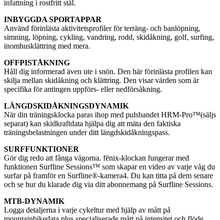
infattning i rostfritt stål.
INBYGGDA SPORTAPPAR
Använd förinlästa aktivitetsprofiler för terräng- och banlöpning,
simning, löpning, cykling, vandring, rodd, skidåkning, golf, surfing,
inomhusklättring med mera.
OFFPISTÅKNING
Håll dig informerad även ute i snön. Den här förinlästa profilen kan
skilja mellan skidåkning och klättring. Den visar värden som är
specifika för antingen uppförs- eller nedförsåkning.
LÄNGDSKIDÅKNINGSDYNAMIK
När din träningsklocka paras ihop med pulsbandet HRM-Pro™(säljs
separat) kan skidkraftdata hjälpa dig att mäta den faktiska
träningsbelastningen under ditt längdskidåkningspass.
SURFFUNKTIONER
Gör dig redo att fånga vågorna. fēnix-klockan fungerar med
funktionen Surfline Sessions™ som skapar en video av varje våg du
surfar på framför en Surfline®-kamera4. Du kan titta på dem senare
och se hur du klarade dig via ditt abonnemang på Surfline Sessions.
MTB-DYNAMIK
Logga detaljerna i varje cykeltur med hjälp av mått på
mountainbikedata plus specialiserade mått på intensitet och flöde