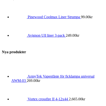
Pinewood Coolmax Liner Strumpa
99.00
kr
Avignon Ull liner 3-pack
249.00
kr
Nya produkter
ArmyTek Vapenfäste för ficklampa universal
AWM-03
269.00
kr
Vortex crossfire II 4-12x44
2,665.00
kr