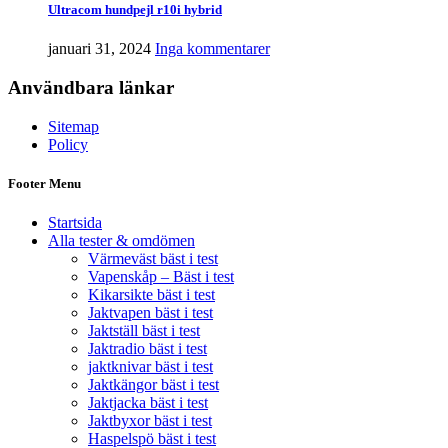
Ultracom hundpejl r10i hybrid
januari 31, 2024
Inga kommentarer
Användbara länkar
Sitemap
Policy
Footer Menu
Startsida
Alla tester & omdömen
Värmeväst bäst i test
Vapenskåp – Bäst i test
Kikarsikte bäst i test
Jaktvapen bäst i test
Jaktställ bäst i test
Jaktradio bäst i test
jaktknivar bäst i test
Jaktkängor bäst i test
Jaktjacka bäst i test
Jaktbyxor bäst i test
Haspelspö bäst i test