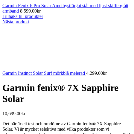
Garmin Fenix 6 Pro Solar Amethystfärgat stål med ljust skiffergrått
armband
8,599.00
kr
Tillbaka till produkter
Nästa produkt
Garmin Instinct Solar Surf mörkblå melerad
4,299.00
kr
Garmin fenix® 7X Sapphire
Solar
10,699.00
kr
Det här är ett test och omdöme av Garmin fenix® 7X Sapphire
Solar. Vi är mycket selektiva med vilka produkter som vi