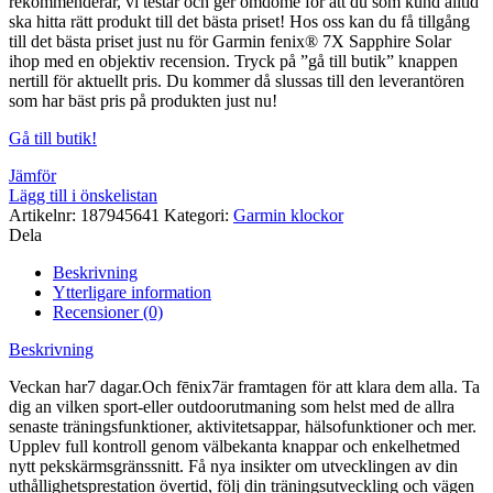
rekommenderar, vi testar och ger omdöme för att du som kund alltid
ska hitta rätt produkt till det bästa priset! Hos oss kan du få tillgång
till det bästa priset just nu för Garmin fenix® 7X Sapphire Solar
ihop med en objektiv recension. Tryck på ”gå till butik” knappen
nertill för aktuellt pris. Du kommer då slussas till den leverantören
som har bäst pris på produkten just nu!
Gå till butik!
Jämför
Lägg till i önskelistan
Artikelnr:
187945641
Kategori:
Garmin klockor
Dela
Beskrivning
Ytterligare information
Recensioner (0)
Beskrivning
Veckan har7 dagar.Och fēnix7är framtagen för att klara dem alla. Ta
dig an vilken sport-eller outdoorutmaning som helst med de allra
senaste träningsfunktioner, aktivitetsappar, hälsofunktioner och mer.
Upplev full kontroll genom välbekanta knappar och enkelhetmed
nytt pekskärmsgränssnitt. Få nya insikter om utvecklingen av din
uthållighetsprestation övertid, följ din träningsutveckling och vägen