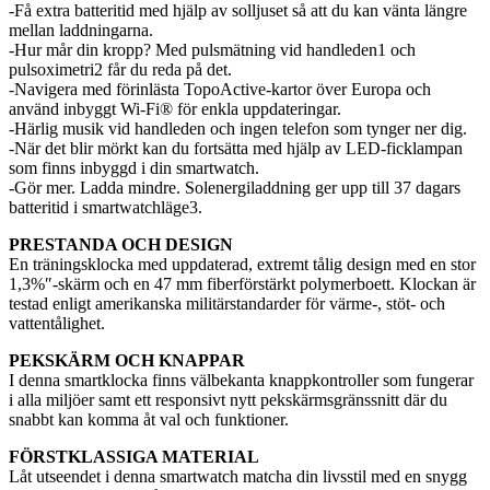
-Få extra batteritid med hjälp av solljuset så att du kan vänta längre
mellan laddningarna.
-Hur mår din kropp? Med pulsmätning vid handleden1 och
pulsoximetri2 får du reda på det.
-Navigera med förinlästa TopoActive-kartor över Europa och
använd inbyggt Wi-Fi® för enkla uppdateringar.
-Härlig musik vid handleden och ingen telefon som tynger ner dig.
-När det blir mörkt kan du fortsätta med hjälp av LED-ficklampan
som finns inbyggd i din smartwatch.
-Gör mer. Ladda mindre. Solenergiladdning ger upp till 37 dagars
batteritid i smartwatchläge3.
PRESTANDA OCH DESIGN
En träningsklocka med uppdaterad, extremt tålig design med en stor
1,3%″-skärm och en 47 mm fiberförstärkt polymerboett. Klockan är
testad enligt amerikanska militärstandarder för värme-, stöt- och
vattentålighet.
PEKSKÄRM OCH KNAPPAR
I denna smartklocka finns välbekanta knappkontroller som fungerar
i alla miljöer samt ett responsivt nytt pekskärmsgränssnitt där du
snabbt kan komma åt val och funktioner.
FÖRSTKLASSIGA MATERIAL
Låt utseendet i denna smartwatch matcha din livsstil med en snygg