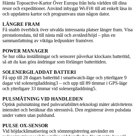
Hämta Topoactive-Kartor Över Europa från hela världen till dina
resor och expeditioner. Använd inbyggt Wi-Fi® till att enkelt läsa in
och uppdatera kartor och programvara utan någon dator.
LÄNGRE FRAM
Få snabb överblick över utvalda intressanta platser längre fram. Visa
prestationsdata, tid till nästa mål och avstånd/höjd – plus en
sammanfattning av viktiga ledpunkter framöver.
POWER MANAGER
Se hur olika inställningar och sensorer påverkar klockans batteritid,
så att du kan göra ändringar som förlänger batteritiden.
SOLENERGILADDAT BATTERI
Få upp till 28 dagars batteritid i smartwatch-läge och ytterligare 9
dagar vid solenergiladdning3 – och upp till 89 timmar i GPS-läge
och ytterligare 33 timmar vid solenergiladdning5.
PULSMÄTNING VID HANDLEDEN
Optisk pulsmätning med pulsvariabilitet-teknologi mäter aktivitetens
intensitet och beräknar din stressnivå. Den registrerar även pulsdata
under vatten utan pulsband.
PULSE OX-SENSOR
Vid höjdacklimatisering och sömnregistrering använder en