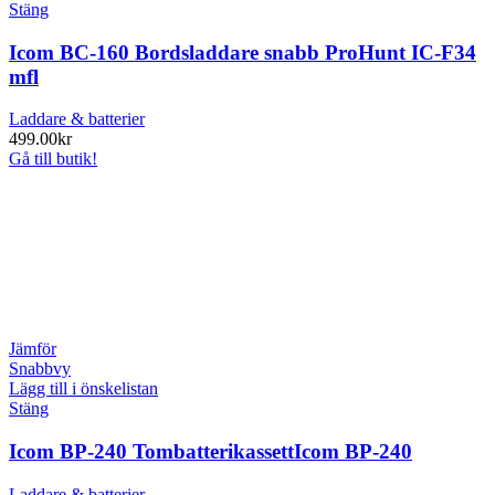
Stäng
Icom BC-160 Bordsladdare snabb ProHunt IC-F34
mfl
Laddare & batterier
499.00
kr
Gå till butik!
Jämför
Snabbvy
Lägg till i önskelistan
Stäng
Icom BP-240 TombatterikassettIcom BP-240
Laddare & batterier