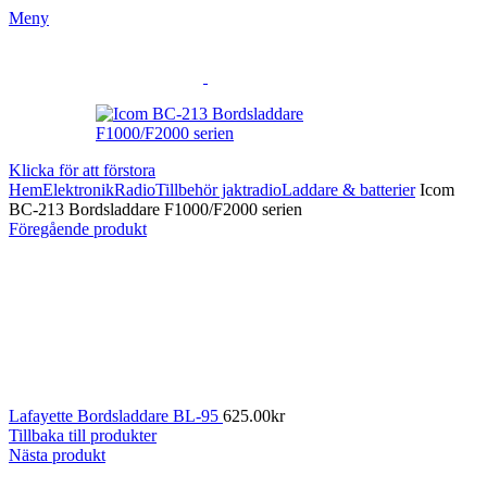
Meny
Klicka för att förstora
Hem
Elektronik
Radio
Tillbehör jaktradio
Laddare & batterier
Icom
BC-213 Bordsladdare F1000/F2000 serien
Föregående produkt
Lafayette Bordsladdare BL-95
625.00
kr
Tillbaka till produkter
Nästa produkt