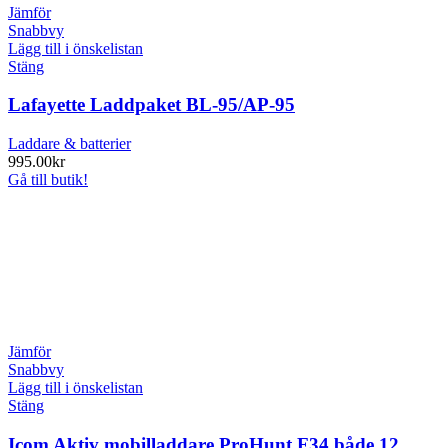
Jämför
Snabbvy
Lägg till i önskelistan
Stäng
Lafayette Laddpaket BL-95/AP-95
Laddare & batterier
995.00
kr
Gå till butik!
Jämför
Snabbvy
Lägg till i önskelistan
Stäng
Icom Aktiv mobilladdare ProHunt F34 både 12