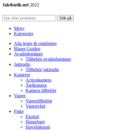
Jaktbutik.net
2022
Sök på
Meny
Kategorier
Alla tester & omdömen
Blaser Guiden
Avståndsmätare
Tillbehör avståndsmätare
Jaktradio
Tillbehör jaktradio
Kameror
Actionkamera
Åtelkamera
Kamera tillbehör
Vapen
Vapentillbehör
Vapenvård
Fiske
Ekolod
Haspelspö
Havsfiskespö