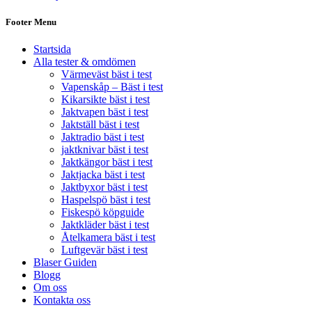
Footer Menu
Startsida
Alla tester & omdömen
Värmeväst bäst i test
Vapenskåp – Bäst i test
Kikarsikte bäst i test
Jaktvapen bäst i test
Jaktställ bäst i test
Jaktradio bäst i test
jaktknivar bäst i test
Jaktkängor bäst i test
Jaktjacka bäst i test
Jaktbyxor bäst i test
Haspelspö bäst i test
Fiskespö köpguide
Jaktkläder bäst i test
Åtelkamera bäst i test
Luftgevär bäst i test
Blaser Guiden
Blogg
Om oss
Kontakta oss