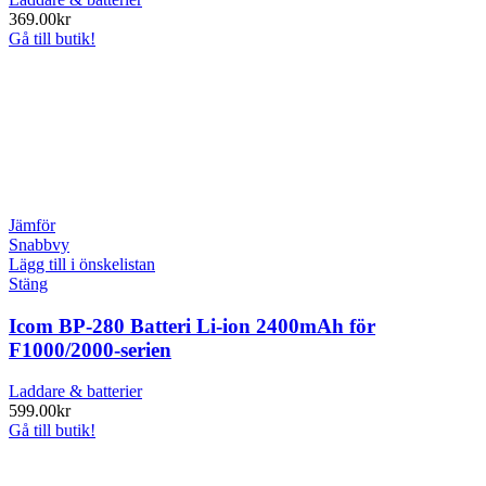
369.00
kr
Gå till butik!
Jämför
Snabbvy
Lägg till i önskelistan
Stäng
Icom BP-280 Batteri Li-ion 2400mAh för
F1000/2000-serien
Laddare & batterier
599.00
kr
Gå till butik!