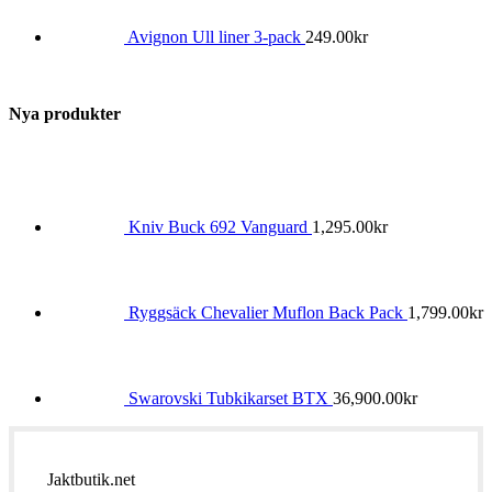
Avignon Ull liner 3-pack
249.00
kr
Nya produkter
Kniv Buck 692 Vanguard
1,295.00
kr
Ryggsäck Chevalier Muflon Back Pack
1,799.00
kr
Swarovski Tubkikarset BTX
36,900.00
kr
Jaktbutik.net