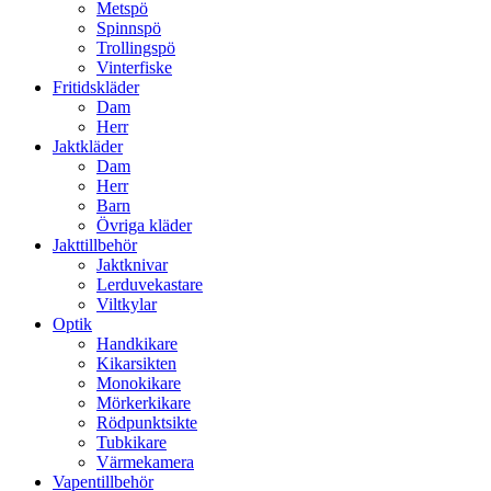
Metspö
Spinnspö
Trollingspö
Vinterfiske
Fritidskläder
Dam
Herr
Jaktkläder
Dam
Herr
Barn
Övriga kläder
Jakttillbehör
Jaktknivar
Lerduvekastare
Viltkylar
Optik
Handkikare
Kikarsikten
Monokikare
Mörkerkikare
Rödpunktsikte
Tubkikare
Värmekamera
Vapentillbehör