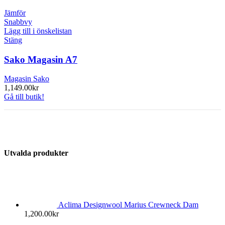
Jämför
Snabbvy
Lägg till i önskelistan
Stäng
Sako Magasin A7
Magasin Sako
1,149.00
kr
Gå till butik!
Utvalda produkter
Aclima Designwool Marius Crewneck Dam
1,200.00
kr