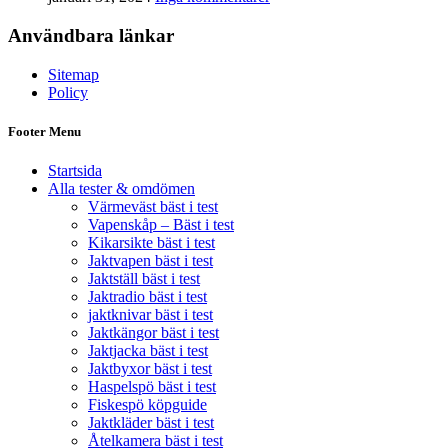
Användbara länkar
Sitemap
Policy
Footer Menu
Startsida
Alla tester & omdömen
Värmeväst bäst i test
Vapenskåp – Bäst i test
Kikarsikte bäst i test
Jaktvapen bäst i test
Jaktställ bäst i test
Jaktradio bäst i test
jaktknivar bäst i test
Jaktkängor bäst i test
Jaktjacka bäst i test
Jaktbyxor bäst i test
Haspelspö bäst i test
Fiskespö köpguide
Jaktkläder bäst i test
Åtelkamera bäst i test