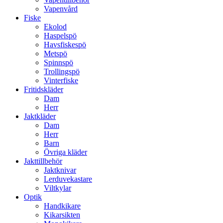
Vapenvård
Fiske
Ekolod
Haspelspö
Havsfiskespö
Metspö
Spinnspö
Trollingspö
Vinterfiske
Fritidskläder
Dam
Herr
Jaktkläder
Dam
Herr
Barn
Övriga kläder
Jakttillbehör
Jaktknivar
Lerduvekastare
Viltkylar
Optik
Handkikare
Kikarsikten