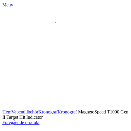
Meny
Klicka för att förstora
Hem
Vapentillbehör
Kronograf
Kronograf
MagnetoSpeed T1000 Gen
II Target Hit Indicator
Föregående produkt