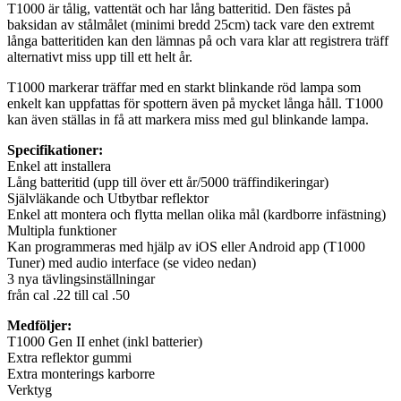
T1000 är tålig, vattentät och har lång batteritid. Den fästes på
baksidan av stålmålet (minimi bredd 25cm) tack vare den extremt
långa batteritiden kan den lämnas på och vara klar att registrera träff
alternativt miss upp till ett helt år.
T1000 markerar träffar med en starkt blinkande röd lampa som
enkelt kan uppfattas för spottern även på mycket långa håll. T1000
kan även ställas in få att markera miss med gul blinkande lampa.
Specifikationer:
Enkel att installera
Lång batteritid (upp till över ett år/5000 träffindikeringar)
Självläkande och Utbytbar reflektor
Enkel att montera och flytta mellan olika mål (kardborre infästning)
Multipla funktioner
Kan programmeras med hjälp av iOS eller Android app (T1000
Tuner) med audio interface (se video nedan)
3 nya tävlingsinställningar
från cal .22 till cal .50
Medföljer:
T1000 Gen II enhet (inkl batterier)
Extra reflektor gummi
Extra monterings karborre
Verktyg