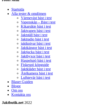
Footer Menu
Startsida
Alla tester & omdömen
Värmeväst bäst i test
Vapenskåp – Bäst i test
Kikarsikte bäst i test
Jaktvapen bäst i test
Jaktställ bäst i test
Jaktradio bäst i test
jaktknivar bäst i test
Jaktkängor bäst i test
Jaktjacka bäst i test
Jaktbyxor bäst i test
Haspelspö bäst i test
Fiskespö köpguide
Jaktkläder bäst i test
Åtelkamera bäst i test
Luftgevär bäst i test
Blaser Guiden
Blogg
Om oss
Kontakta oss
Jaktbutik.net
2022