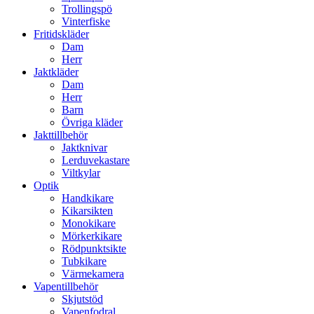
Trollingspö
Vinterfiske
Fritidskläder
Dam
Herr
Jaktkläder
Dam
Herr
Barn
Övriga kläder
Jakttillbehör
Jaktknivar
Lerduvekastare
Viltkylar
Optik
Handkikare
Kikarsikten
Monokikare
Mörkerkikare
Rödpunktsikte
Tubkikare
Värmekamera
Vapentillbehör
Skjutstöd
Vapenfodral