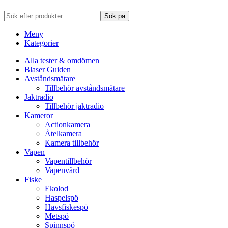
Sök på
Meny
Kategorier
Alla tester & omdömen
Blaser Guiden
Avståndsmätare
Tillbehör avståndsmätare
Jaktradio
Tillbehör jaktradio
Kameror
Actionkamera
Åtelkamera
Kamera tillbehör
Vapen
Vapentillbehör
Vapenvård
Fiske
Ekolod
Haspelspö
Havsfiskespö
Metspö
Spinnspö