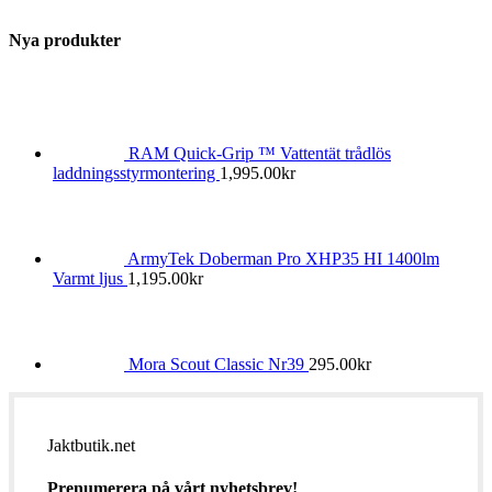
Nya produkter
RAM Quick-Grip ™ Vattentät trådlös
laddningsstyrmontering
1,995.00
kr
ArmyTek Doberman Pro XHP35 HI 1400lm
Varmt ljus
1,195.00
kr
Mora Scout Classic Nr39
295.00
kr
Jaktbutik.net
Prenumerera på vårt nyhetsbrev!