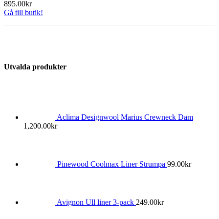
895.00
kr
Gå till butik!
Utvalda produkter
Aclima Designwool Marius Crewneck Dam
1,200.00
kr
Pinewood Coolmax Liner Strumpa
99.00
kr
Avignon Ull liner 3-pack
249.00
kr