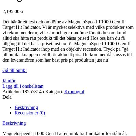
2,195.00
kr
Det här är ett test och omdöme av MagnetoSpeed T1000 Gen II
Target Hit Indicator. Vi är mycket selektiva med vilka produkter som
vi rekommenderar, vi testar och ger omdöme för att du som kund
alltid ska hitta rätt produkt till det bästa priset! Hos oss kan du få
tillgång till det bästa priset just nu för MagnetoSpeed T1000 Gen II
Target Hit Indicator ihop med en objektiv recension. Tryck på ”gå
till butik” knappen nertill för aktuellt pris. Du kommer då slussas till
den leverantören som har bäst pris på produkten just nu!
Gå till butik!
Jämför
Lägg till i önskelistan
Artikelnr:
185558145
Kategori:
Kronograf
Dela
Beskrivning
Recensioner (0)
Beskrivning
Magnetospeed T1000 Gen II är en unik träffindikator för stålmål.