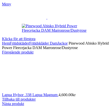
Meny
Klicka för att förstora
Hem
Fritidskläder
Fritidskläder Dam
Jackor
Pinewood Abisko Hybrid
Power Fleecejacka DAM Marronrose/Dustyrose
Föregående produkt
Lapua Hylsor .338 Lapua Magnum
4,600.00
kr
Tillbaka till produkter
Nästa produkt