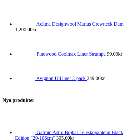
Aclima Designwool Marius Crewneck Dam
1,200.00
kr
Pinewood Coolmax Liner Strumpa
99.00
kr
Avignon Ull liner 3-pack
249.00
kr
Nya produkter
Garmin Astro Böjbar Teleskopantenn Black
Edition "20-106cm"
395.00
kr