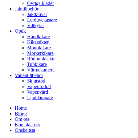
Övriga kläder
Jakttillbehör
Jaktknivar
Lerduvekastare
Viltkylar
Optik
Handkikare
Kikarsikten
Monokikare
Mörkerkikare
Rödpunktsikte
Tubkikare
Värmekamera
Vapentillbehör
Skjutstöd
Vapenfodral
Vapenvård
Ljuddämpare
Home
Blogg
Om oss
Kontakta oss
Önskelista