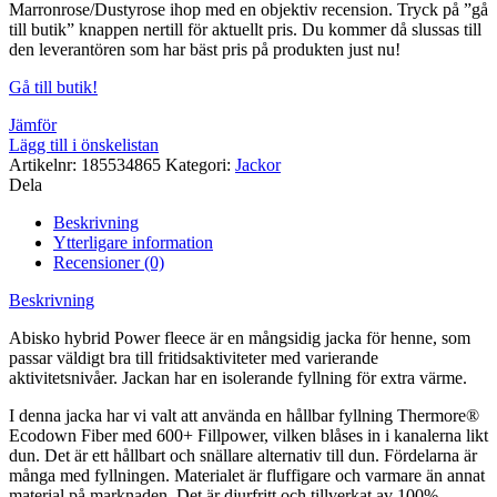
Marronrose/Dustyrose ihop med en objektiv recension. Tryck på ”gå
till butik” knappen nertill för aktuellt pris. Du kommer då slussas till
den leverantören som har bäst pris på produkten just nu!
Gå till butik!
Jämför
Lägg till i önskelistan
Artikelnr:
185534865
Kategori:
Jackor
Dela
Beskrivning
Ytterligare information
Recensioner (0)
Beskrivning
Abisko hybrid Power fleece är en mångsidig jacka för henne, som
passar väldigt bra till fritidsaktiviteter med varierande
aktivitetsnivåer. Jackan har en isolerande fyllning för extra värme.
I denna jacka har vi valt att använda en hållbar fyllning Thermore®
Ecodown Fiber med 600+ Fillpower, vilken blåses in i kanalerna likt
dun. Det är ett hållbart och snällare alternativ till dun. Fördelarna är
många med fyllningen. Materialet är fluffigare och varmare än annat
material på marknaden. Det är djurfritt och tillverkat av 100%