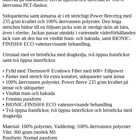
återvunna PET-flaskor.
Sidopartierna samt ärmarna är i ett stretchigt Power fleecetyg med
235 g/sm kvalitet och 100% återvunnen polyester. Den höga
stretchen bidrar till en följsam jacka som är otroligt skön att bära,
även i rörelse. Jackan passar utmärkt i varierande väderförhållanden
tack vare att den har en vindtät fram- och baksida, samt BIONIC-
FINISH® ECO vattenavvisande behandling.
Utrustad med en bröstficka med dragkedja, två öppna framfickor
samt två öppna innerfickor.
• Fylld med Thermore® Ecodown Fiber med 600+ Fillpower
• Partier med stretch för extra komfort, sidopaneler samt ärmar
• 100% återvunnen polyester, Power fleece 235 g/sm kvalitet på
ärmar och sidopartier
• Vindtät fram och baksida
• Feminin passform
• BIONIC-FINISH® ECO vattenavvisande behandling
• Två öppna framfickor, två öppna innerfickor och bröstficka med
dragkedja
Material: 100% polyester, Vaddering: 100% återvunnen polyester
Vikt: 360 gram (storlek M)
Passform: Normal passform