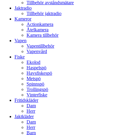
Tillbehör avståndsmätare
Jaktradio
Tillbehör jaktradio
Kameror
Actionkamera
Åtelkamera
Kamera tillbehör
Vapen
Vapentillbehör
Vapenvård
Fiske
Ekolod
Haspelspö
Havsfiskespö
Metspö
Spinnspö
Trollingspö
Vinterfiske
Fritidskläder
Dam
Herr
Jaktkläder
Dam
Herr
Barn