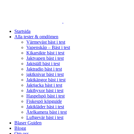
SVERIGES STÖRSTA JÄMFÖRELSESAJT FÖR JAKTPRO
Startsida
Alla tester & omdömen
Värmeväst bäst i test
Vapenskåp – Bäst i test
Kikarsikte bäst i test
Jaktvapen bäst i test
Jaktställ bäst i test
Jaktradio bäst i test
jaktknivar bäst i test
Jaktkängor bäst i test
Jaktjacka bäst i test
Jaktbyxor bäst i test
Haspelspö bäst i test
Fiskespö köpguide
Jaktkläder bäst i test
Åtelkamera bäst i test
Luftgevär bäst i test
Blaser Guiden
Blogg
Om oss