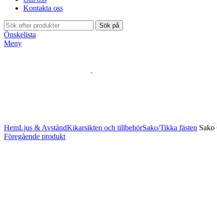
Kontakta oss
Sök på
Önskelista
Meny
Klicka för att förstora
Hem
Ljus & Avstånd
Kikarsikten och tillbehör
Sako/Tikka fästen
Sako 
Föregående produkt