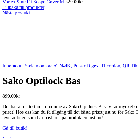
Vortex Sure Fit Scope Cover M
329.00
kr
Tillbaka till produkter
Nästa produkt
Innomount Sadelmontage ATN-4K, Pulsar Digex, Thermion, QR Ti
Sako Optilock Bas
899.00
kr
Det här är ett test och omdöme av Sako Optilock Bas. Vi är mycket sel
priset! Hos oss kan du få tillgång till det bästa priset just nu för Sak
leverantören som har bäst pris på produkten just nu!
Gå till butik!