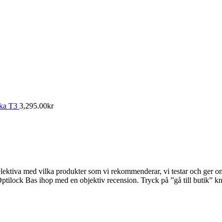
kka T3
3,295.00
kr
ektiva med vilka produkter som vi rekommenderar, vi testar och ger omdöm
o Optilock Bas ihop med en objektiv recension. Tryck på ”gå till butik” kn