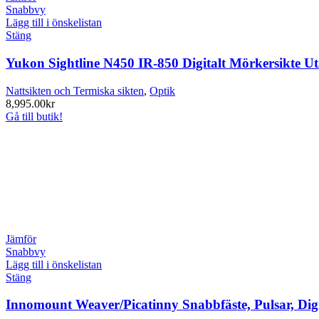
Snabbvy
Lägg till i önskelistan
Stäng
Yukon Sightline N450 IR-850 Digitalt Mörkersikte Ut
Nattsikten och Termiska sikten
,
Optik
8,995.00
kr
Gå till butik!
Jämför
Snabbvy
Lägg till i önskelistan
Stäng
Innomount Weaver/Picatinny Snabbfäste, Pulsar, Dig