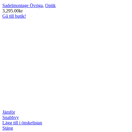
Sadelmontage Övriga
,
Optik
3,295.00
kr
Gå till butik!
Jämför
Snabbvy
Lägg till i önskelistan
Stäng