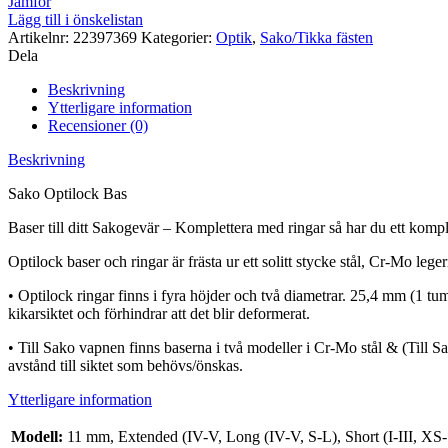
Jämför
Lägg till i önskelistan
Artikelnr:
22397369
Kategorier:
Optik
,
Sako/Tikka fästen
Dela
Beskrivning
Ytterligare information
Recensioner (0)
Beskrivning
Sako Optilock Bas
Baser till ditt Sakogevär – Komplettera med ringar så har du ett kompl
Optilock baser och ringar är frästa ur ett solitt stycke stål, Cr-Mo le
• Optilock ringar finns i fyra höjder och två diametrar. 25,4 mm (1 t
kikarsiktet och förhindrar att det blir deformerat.
• Till Sako vapnen finns baserna i två modeller i Cr-Mo stål & (Till
avstånd till siktet som behövs/önskas.
Ytterligare information
Modell:
11 mm, Extended (IV-V, Long (IV-V, S-L), Short (I-III, X