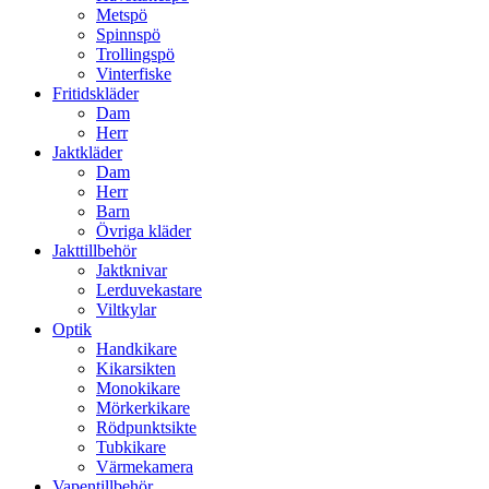
Metspö
Spinnspö
Trollingspö
Vinterfiske
Fritidskläder
Dam
Herr
Jaktkläder
Dam
Herr
Barn
Övriga kläder
Jakttillbehör
Jaktknivar
Lerduvekastare
Viltkylar
Optik
Handkikare
Kikarsikten
Monokikare
Mörkerkikare
Rödpunktsikte
Tubkikare
Värmekamera
Vapentillbehör