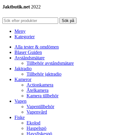
Jaktbutik.net
2022
Sök på
Meny
Kategorier
Alla tester & omdömen
Blaser Guiden
Avståndsmätare
Tillbehör avståndsmätare
Jaktradio
Tillbehör jaktradio
Kameror
Actionkamera
Åtelkamera
Kamera tillbehör
Vapen
Vapentillbehör
Vapenvård
Fiske
Ekolod
Haspelspö
Havsfiskespö