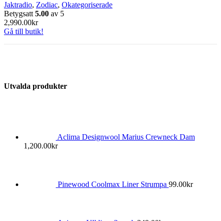
Jaktradio
,
Zodiac
,
Okategoriserade
Betygsatt
5.00
av 5
2,990.00
kr
Gå till butik!
Utvalda produkter
Aclima Designwool Marius Crewneck Dam
1,200.00
kr
Pinewood Coolmax Liner Strumpa
99.00
kr