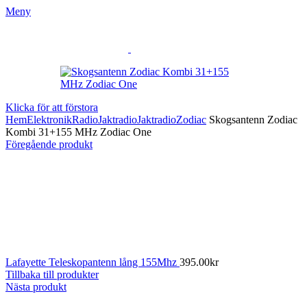
Meny
Klicka för att förstora
Hem
Elektronik
Radio
Jaktradio
Jaktradio
Zodiac
Skogsantenn Zodiac
Kombi 31+155 MHz Zodiac One
Föregående produkt
Lafayette Teleskopantenn lång 155Mhz
395.00
kr
Tillbaka till produkter
Nästa produkt