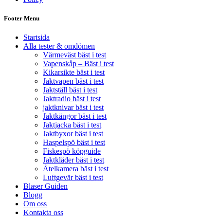
Footer Menu
Startsida
Alla tester & omdömen
Värmeväst bäst i test
Vapenskåp – Bäst i test
Kikarsikte bäst i test
Jaktvapen bäst i test
Jaktställ bäst i test
Jaktradio bäst i test
jaktknivar bäst i test
Jaktkängor bäst i test
Jaktjacka bäst i test
Jaktbyxor bäst i test
Haspelspö bäst i test
Fiskespö köpguide
Jaktkläder bäst i test
Åtelkamera bäst i test
Luftgevär bäst i test
Blaser Guiden
Blogg
Om oss
Kontakta oss