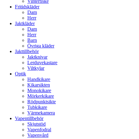
Vinterfiske
Fritidskläder
Dam
Herr
Jaktkläder
Dam
Herr
Barn
Övriga kläder
Jakttillbehör
Jaktknivar
Lerduvekastare
Viltkylar
Optik
Handkikare
Kikarsikten
Monokikare
Mörkerkikare
Rödpunktsikte
Tubkikare
Värmekamera
Vapentillbehör
Skjutstöd
Vapenfodral
Vapenvård