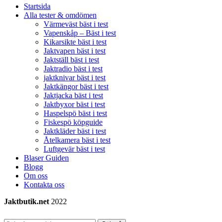
Startsida
Alla tester & omdömen
Värmeväst bäst i test
Vapenskåp – Bäst i test
Kikarsikte bäst i test
Jaktvapen bäst i test
Jaktställ bäst i test
Jaktradio bäst i test
jaktknivar bäst i test
Jaktkängor bäst i test
Jaktjacka bäst i test
Jaktbyxor bäst i test
Haspelspö bäst i test
Fiskespö köpguide
Jaktkläder bäst i test
Åtelkamera bäst i test
Luftgevär bäst i test
Blaser Guiden
Blogg
Om oss
Kontakta oss
Jaktbutik.net
2022