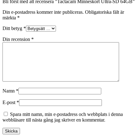
Bli först med att recensera ”Tactacam Minneskort Ultra-SD 64GB”
Din e-postadress kommer inte publiceras.
Obligatoriska fält är
märkta
*
Ditt betyg
*
Din recension
*
Namn
*
E-post
*
Spara mitt namn, min e-postadress och webbplats i denna
webbläsare till nästa gång jag skriver en kommentar.