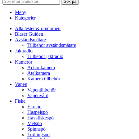
Sök på
Meny
Kategorier
Alla tester & omdömen
Blaser Guiden
Avståndsmätare
Tillbehör avståndsmätare
Jaktradio
Tillbehör jaktradio
Kameror
Actionkamera
Åtelkamera
Kamera tillbehör
Vapen
Vapentillbehör
Vapenvård
Fiske
Ekolod
Haspelspö
Havsfiskespö
Metspö
Spinnspö
Trollingspö