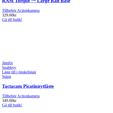
RAM Torque ™ Large Rail Base
Tillbehör Actionkamera
329.00
kr
Gå till butik!
Jämför
Snabbvy
Lägg till i önskelistan
Stäng
Tactacam Picatinnytfäste
Tillbehör Actionkamera
349.00
kr
Gå till butik!