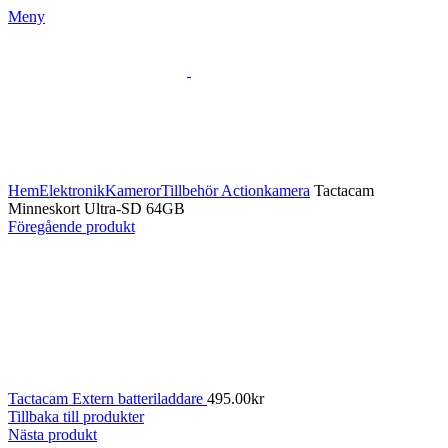
Meny
Klicka för att förstora
Hem
Elektronik
Kameror
Tillbehör Actionkamera
Tactacam
Minneskort Ultra-SD 64GB
Föregående produkt
Tactacam Extern batteriladdare
495.00
kr
Tillbaka till produkter
Nästa produkt