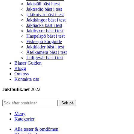
Jaktställ bäst i test
Jaktradio bäst i test
jaktknivar bäst i test
Jaktkängor bäst i test
Jaktjacka bäst i test
Jaktbyxor bäst i test
Haspelspö bäst i test
Fiskespö köpguide
Jaktkläder bäst i test
Åtelkamera bäst i test
Luftgevär bäst i test
Blaser Guiden
Blogg
Om oss
Kontakta oss
Jaktbutik.net
2022
Sök på
Meny
Kategorier
Alla tester & omdömen