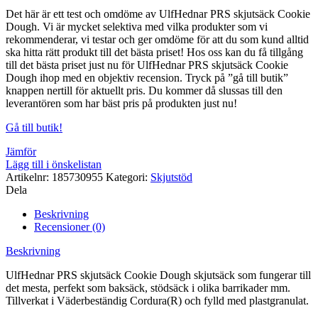
Det här är ett test och omdöme av UlfHednar PRS skjutsäck Cookie
Dough. Vi är mycket selektiva med vilka produkter som vi
rekommenderar, vi testar och ger omdöme för att du som kund alltid
ska hitta rätt produkt till det bästa priset! Hos oss kan du få tillgång
till det bästa priset just nu för UlfHednar PRS skjutsäck Cookie
Dough ihop med en objektiv recension. Tryck på ”gå till butik”
knappen nertill för aktuellt pris. Du kommer då slussas till den
leverantören som har bäst pris på produkten just nu!
Gå till butik!
Jämför
Lägg till i önskelistan
Artikelnr:
185730955
Kategori:
Skjutstöd
Dela
Beskrivning
Recensioner (0)
Beskrivning
UlfHednar PRS skjutsäck Cookie Dough skjutsäck som fungerar till
det mesta, perfekt som baksäck, stödsäck i olika barrikader mm.
Tillverkat i Väderbeständig Cordura(R) och fylld med plastgranulat.