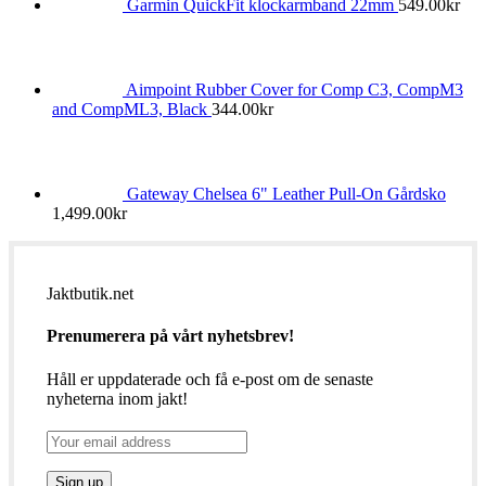
Garmin QuickFit klockarmband 22mm
549.00
kr
Aimpoint Rubber Cover for Comp C3, CompM3
and CompML3, Black
344.00
kr
Gateway Chelsea 6" Leather Pull-On Gårdsko
1,499.00
kr
Jaktbutik.net
Prenumerera på vårt nyhetsbrev!
Håll er uppdaterade och få e-post om de senaste
nyheterna inom jakt!