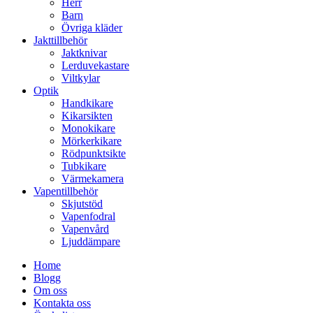
Herr
Barn
Övriga kläder
Jakttillbehör
Jaktknivar
Lerduvekastare
Viltkylar
Optik
Handkikare
Kikarsikten
Monokikare
Mörkerkikare
Rödpunktsikte
Tubkikare
Värmekamera
Vapentillbehör
Skjutstöd
Vapenfodral
Vapenvård
Ljuddämpare
Home
Blogg
Om oss
Kontakta oss