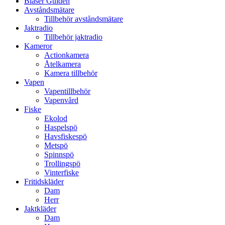
Blaser Guiden
Avståndsmätare
Tillbehör avståndsmätare
Jaktradio
Tillbehör jaktradio
Kameror
Actionkamera
Åtelkamera
Kamera tillbehör
Vapen
Vapentillbehör
Vapenvård
Fiske
Ekolod
Haspelspö
Havsfiskespö
Metspö
Spinnspö
Trollingspö
Vinterfiske
Fritidskläder
Dam
Herr
Jaktkläder
Dam