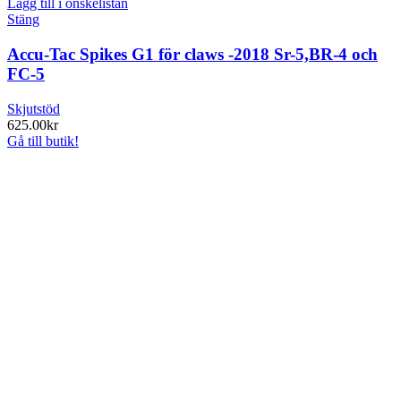
Lägg till i önskelistan
Stäng
Accu-Tac Spikes G1 för claws -2018 Sr-5,BR-4 och
FC-5
Skjutstöd
625.00
kr
Gå till butik!