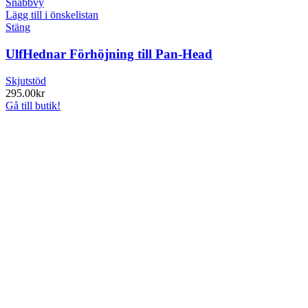
Snabbvy
Lägg till i önskelistan
Stäng
UlfHednar Förhöjning till Pan-Head
Skjutstöd
295.00
kr
Gå till butik!