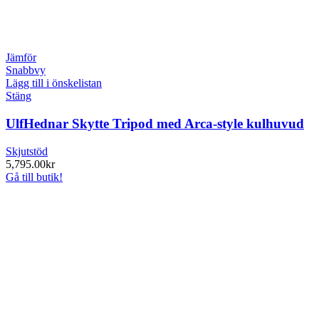
Jämför
Snabbvy
Lägg till i önskelistan
Stäng
UlfHednar Skytte Tripod med Arca-style kulhuvud
Skjutstöd
5,795.00
kr
Gå till butik!