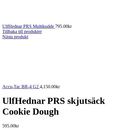
UlfHednar PRS Multikudde
795.00
kr
Tillbaka till produkter
Nästa produkt
Accu-Tac BR-4 G2
4,150.00
kr
UlfHednar PRS skjutsäck
Cookie Dough
595.00
kr