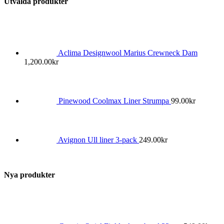
Utvalda produkter
Aclima Designwool Marius Crewneck Dam
1,200.00
kr
Pinewood Coolmax Liner Strumpa
99.00
kr
Avignon Ull liner 3-pack
249.00
kr
Nya produkter