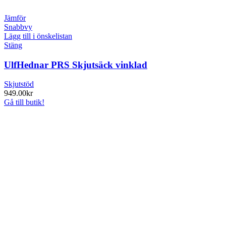
Jämför
Snabbvy
Lägg till i önskelistan
Stäng
UlfHednar PRS Skjutsäck vinklad
Skjutstöd
949.00
kr
Gå till butik!