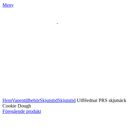
Meny
Klicka för att förstora
Hem
Vapentillbehör
Skjutstöd
Skjutstöd
UlfHednar PRS skjutsäck
Cookie Dough
Föregående produkt