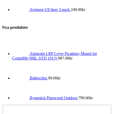
Avignon Ull liner 3-pack
249.00
kr
Nya produkter
Aimpoint LRP Lever Picatinny Mount for
CompM4 (MIL-STD 1913)
987.00
kr
Bältesclips
99.00
kr
Ryggsäck Pinewood Outdoor
799.00
kr