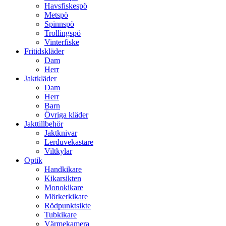
Havsfiskespö
Metspö
Spinnspö
Trollingspö
Vinterfiske
Fritidskläder
Dam
Herr
Jaktkläder
Dam
Herr
Barn
Övriga kläder
Jakttillbehör
Jaktknivar
Lerduvekastare
Viltkylar
Optik
Handkikare
Kikarsikten
Monokikare
Mörkerkikare
Rödpunktsikte
Tubkikare
Värmekamera