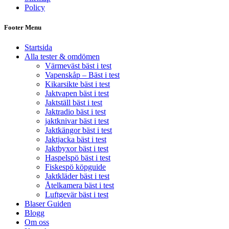
Policy
Footer Menu
Startsida
Alla tester & omdömen
Värmeväst bäst i test
Vapenskåp – Bäst i test
Kikarsikte bäst i test
Jaktvapen bäst i test
Jaktställ bäst i test
Jaktradio bäst i test
jaktknivar bäst i test
Jaktkängor bäst i test
Jaktjacka bäst i test
Jaktbyxor bäst i test
Haspelspö bäst i test
Fiskespö köpguide
Jaktkläder bäst i test
Åtelkamera bäst i test
Luftgevär bäst i test
Blaser Guiden
Blogg
Om oss