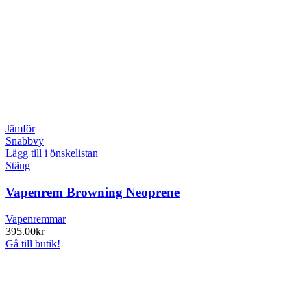
Jämför
Snabbvy
Lägg till i önskelistan
Stäng
Vapenrem Browning Neoprene
Vapenremmar
395.00
kr
Gå till butik!