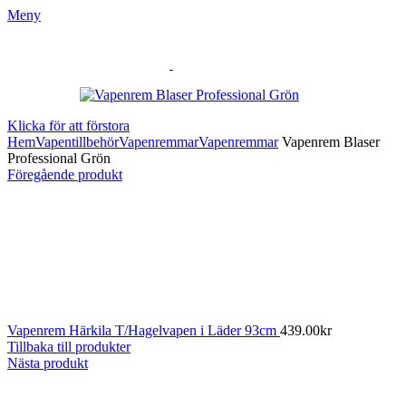
Meny
Klicka för att förstora
Hem
Vapentillbehör
Vapenremmar
Vapenremmar
Vapenrem Blaser
Professional Grön
Föregående produkt
Vapenrem Härkila T/Hagelvapen i Läder 93cm
439.00
kr
Tillbaka till produkter
Nästa produkt