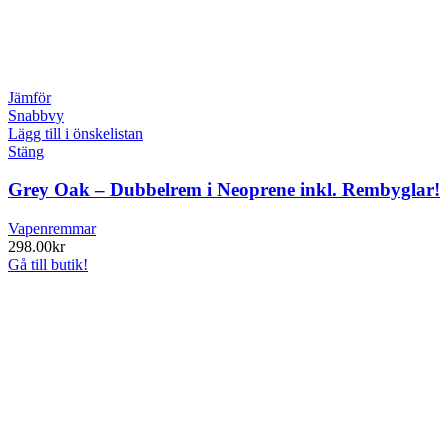
Jämför
Snabbvy
Lägg till i önskelistan
Stäng
Grey Oak – Dubbelrem i Neoprene inkl. Rembyglar!
Vapenremmar
298.00
kr
Gå till butik!