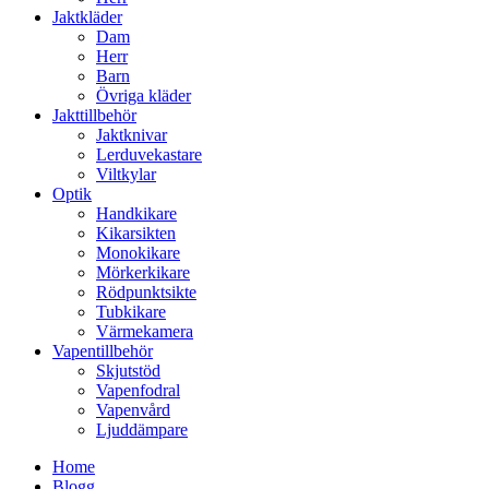
Jaktkläder
Dam
Herr
Barn
Övriga kläder
Jakttillbehör
Jaktknivar
Lerduvekastare
Viltkylar
Optik
Handkikare
Kikarsikten
Monokikare
Mörkerkikare
Rödpunktsikte
Tubkikare
Värmekamera
Vapentillbehör
Skjutstöd
Vapenfodral
Vapenvård
Ljuddämpare
Home
Blogg