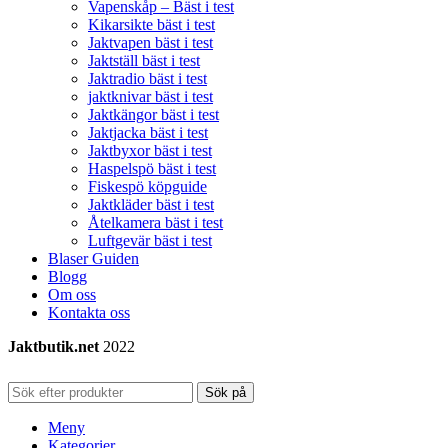
Vapenskåp – Bäst i test
Kikarsikte bäst i test
Jaktvapen bäst i test
Jaktställ bäst i test
Jaktradio bäst i test
jaktknivar bäst i test
Jaktkängor bäst i test
Jaktjacka bäst i test
Jaktbyxor bäst i test
Haspelspö bäst i test
Fiskespö köpguide
Jaktkläder bäst i test
Åtelkamera bäst i test
Luftgevär bäst i test
Blaser Guiden
Blogg
Om oss
Kontakta oss
Jaktbutik.net
2022
Sök på
Meny
Kategorier