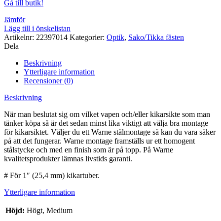
Gå till butik!
Jämför
Lägg till i önskelistan
Artikelnr:
22397014
Kategorier:
Optik
,
Sako/Tikka fästen
Dela
Beskrivning
Ytterligare information
Recensioner (0)
Beskrivning
När man beslutat sig om vilket vapen och/eller kikarsikte som man
tänker köpa så är det sedan minst lika viktigt att välja bra montage
för kikarsiktet. Väljer du ett Warne stålmontage så kan du vara säker
på att det fungerar. Warne montage framställs ur ett homogent
stålstycke och med en finish som är på topp. På Warne
kvalitetsprodukter lämnas livstids garanti.
# För 1″ (25,4 mm) kikartuber.
Ytterligare information
Höjd:
Högt, Medium