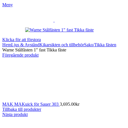
Meny
Klicka för att förstora
Hem
Ljus & Avstånd
Kikarsikten och tillbehör
Sako/Tikka fästen
Warne Stålfästen 1″ fast Tikka fäste
Föregående produkt
MAK MAKuick för Sauer 303
3,695.00
kr
Tillbaka till produkter
Nästa produkt