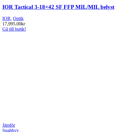
IOR Tactical 3-18×42 SF FFP MIL/MIL belyst
IOR
,
Optik
17,995.00
kr
Gå till butik!
Jämför
Snabbvy