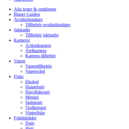
Alla tester & omdömen
Blaser Guiden
Avståndsmätare
Tillbehör avståndsmätare
Jaktradio
Tillbehör jaktradio
Kameror
Actionkamera
Åtelkamera
Kamera tillbehör
Vapen
Vapentillbehör
Vapenvård
Fiske
Ekolod
Haspelspö
Havsfiskespö
Metspö
Spinnspö
Trollingspö
Vinterfiske
Fritidskläder
Dam
Herr