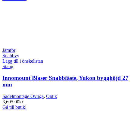
Jämför
Snabbvy
Lägg till i önskelistan
Stäng
Innomount Blaser Snabbfäste, Yukon bygghöjd 27
mm
Sadelmontage Övriga
,
Optik
3,695.00
kr
Gå till butik!