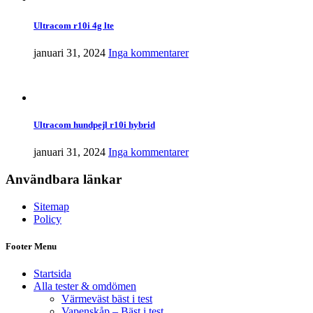
Ultracom r10i 4g lte
januari 31, 2024
Inga kommentarer
Ultracom hundpejl r10i hybrid
januari 31, 2024
Inga kommentarer
Användbara länkar
Sitemap
Policy
Footer Menu
Startsida
Alla tester & omdömen
Värmeväst bäst i test
Vapenskåp – Bäst i test