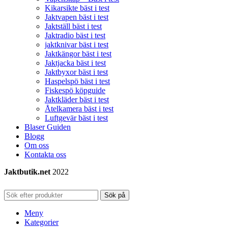
Kikarsikte bäst i test
Jaktvapen bäst i test
Jaktställ bäst i test
Jaktradio bäst i test
jaktknivar bäst i test
Jaktkängor bäst i test
Jaktjacka bäst i test
Jaktbyxor bäst i test
Haspelspö bäst i test
Fiskespö köpguide
Jaktkläder bäst i test
Åtelkamera bäst i test
Luftgevär bäst i test
Blaser Guiden
Blogg
Om oss
Kontakta oss
Jaktbutik.net
2022
Sök på
Meny
Kategorier