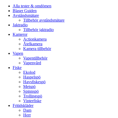
Alla tester & omdömen
Blaser Guiden
Avståndsmätare
Tillbehör avståndsmätare
Jaktradio
Tillbehör jaktradio
Kameror
Actionkamera
Åtelkamera
Kamera tillbehör
Vapen
Vapentillbehör
Vapenvård
Fiske
Ekolod
Haspelspö
Havsfiskespö
Metspö
Spinnspö
Trollingspö
Vinterfiske
Fritidskläder
Dam
Herr