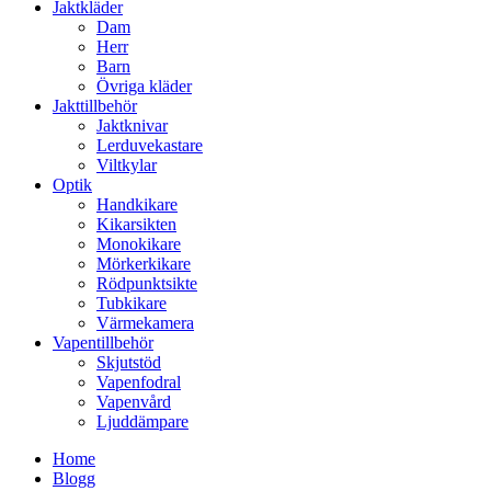
Jaktkläder
Dam
Herr
Barn
Övriga kläder
Jakttillbehör
Jaktknivar
Lerduvekastare
Viltkylar
Optik
Handkikare
Kikarsikten
Monokikare
Mörkerkikare
Rödpunktsikte
Tubkikare
Värmekamera
Vapentillbehör
Skjutstöd
Vapenfodral
Vapenvård
Ljuddämpare
Home
Blogg