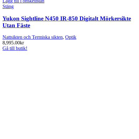
Lägg till i önskelistan
Stäng
Yukon Sightline N450 IR-850 Digitalt Mörkersikte
Utan Fäste
Nattsikten och Termiska sikten
,
Optik
8,995.00
kr
Gå till butik!