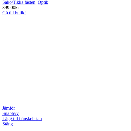
Sako/Tikka fästen
,
Optik
899.00
kr
Gå till butik!
Jämför
Snabbvy
Lägg till i önskelistan
Stäng