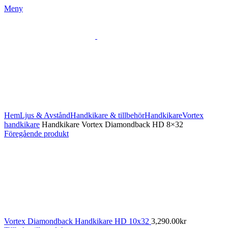
Meny
Klicka för att förstora
Hem
Ljus & Avstånd
Handkikare & tillbehör
Handkikare
Vortex
handkikare
Handkikare Vortex Diamondback HD 8×32
Föregående produkt
Vortex Diamondback Handkikare HD 10x32
3,290.00
kr