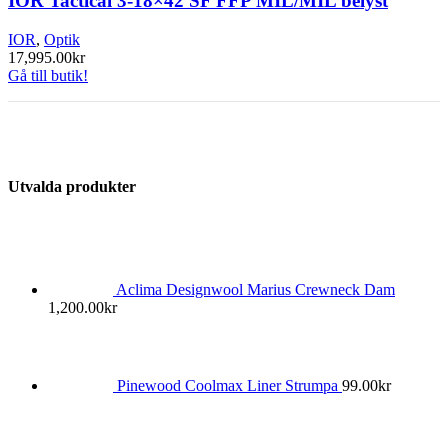
IOR Tactical 3-18×42 SF FFP MIL/MIL belyst
IOR
,
Optik
17,995.00
kr
Gå till butik!
Utvalda produkter
Aclima Designwool Marius Crewneck Dam
1,200.00
kr
Pinewood Coolmax Liner Strumpa
99.00
kr