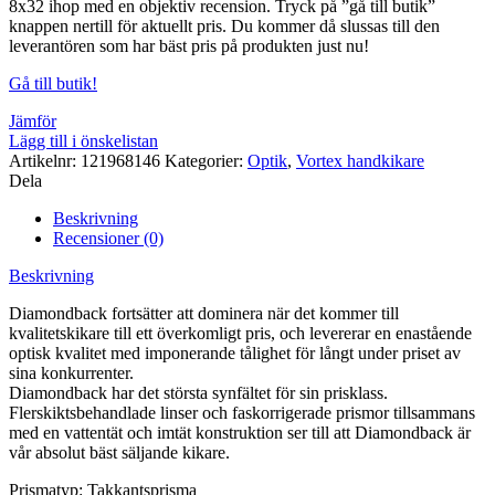
8x32 ihop med en objektiv recension. Tryck på ”gå till butik”
knappen nertill för aktuellt pris. Du kommer då slussas till den
leverantören som har bäst pris på produkten just nu!
Gå till butik!
Jämför
Lägg till i önskelistan
Artikelnr:
121968146
Kategorier:
Optik
,
Vortex handkikare
Dela
Beskrivning
Recensioner (0)
Beskrivning
Diamondback fortsätter att dominera när det kommer till
kvalitetskikare till ett överkomligt pris, och levererar en enastående
optisk kvalitet med imponerande tålighet för långt under priset av
sina konkurrenter.
Diamondback har det största synfältet för sin prisklass.
Flerskiktsbehandlade linser och faskorrigerade prismor tillsammans
med en vattentät och imtät konstruktion ser till att Diamondback är
vår absolut bäst säljande kikare.
Prismatyp: Takkantsprisma