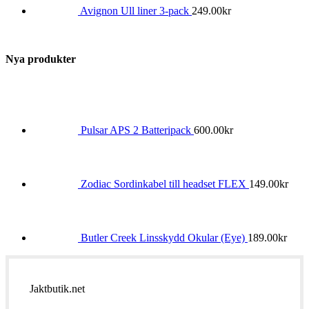
Avignon Ull liner 3-pack
249.00
kr
Nya produkter
Pulsar APS 2 Batteripack
600.00
kr
Zodiac Sordinkabel till headset FLEX
149.00
kr
Butler Creek Linsskydd Okular (Eye)
189.00
kr
Jaktbutik.net