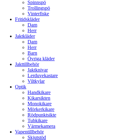
Spinnspö
Trollingspö
Vinterfiske
Fritidskläder
Dam
Herr
Jaktkläder
Dam
Herr
Barn
Övriga kläder
Jakttillbehör
Jaktknivar
Lerduvekastare
Viltkylar
Optik
Handkikare
Kikarsikten
Monokikare
Mörkerkikare
Rödpunktsikte
Tubkikare
Värmekamera
Vapentillbehör
Skjutstöd