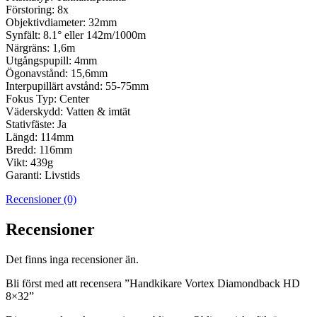
Förstoring: 8x
Objektivdiameter: 32mm
Synfält: 8.1° eller 142m/1000m
Närgräns: 1,6m
Utgångspupill: 4mm
Ögonavstånd: 15,6mm
Interpupillärt avstånd: 55-75mm
Fokus Typ: Center
Väderskydd: Vatten & imtät
Stativfäste: Ja
Längd: 114mm
Bredd: 116mm
Vikt: 439g
Garanti: Livstids
Recensioner (0)
Recensioner
Det finns inga recensioner än.
Bli först med att recensera ”Handkikare Vortex Diamondback HD
8×32”