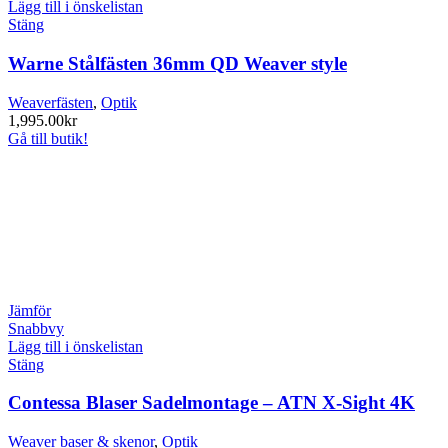
Lägg till i önskelistan
Stäng
Warne Stålfästen 36mm QD Weaver style
Weaverfästen
,
Optik
1,995.00
kr
Gå till butik!
Jämför
Snabbvy
Lägg till i önskelistan
Stäng
Contessa Blaser Sadelmontage – ATN X-Sight 4K
Weaver baser & skenor
,
Optik