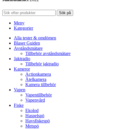
Sök på
Meny
Kategorier
Alla tester & omdömen
Blaser Guiden
Avståndsmätare
Tillbehör avståndsmätare
Jaktradio
Tillbehör jaktradio
Kameror
Actionkamera
Åtelkamera
Kamera tillbehör
Vapen
Vapentillbehör
Vapenvård
Fiske
Ekolod
Haspelspö
Havsfiskespö
Metspö