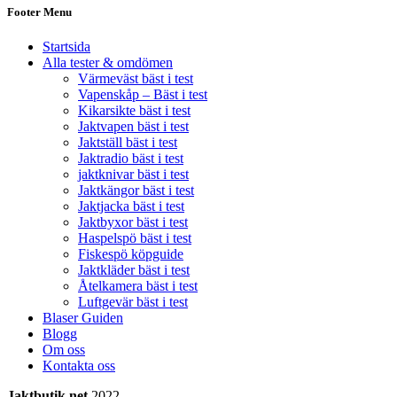
Footer Menu
Startsida
Alla tester & omdömen
Värmeväst bäst i test
Vapenskåp – Bäst i test
Kikarsikte bäst i test
Jaktvapen bäst i test
Jaktställ bäst i test
Jaktradio bäst i test
jaktknivar bäst i test
Jaktkängor bäst i test
Jaktjacka bäst i test
Jaktbyxor bäst i test
Haspelspö bäst i test
Fiskespö köpguide
Jaktkläder bäst i test
Åtelkamera bäst i test
Luftgevär bäst i test
Blaser Guiden
Blogg
Om oss
Kontakta oss
Jaktbutik.net
2022