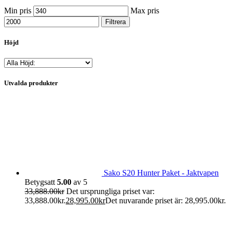
Min pris
Max pris
Filtrera
Höjd
Utvalda produkter
Sako S20 Hunter Paket - Jaktvapen
Betygsatt
5.00
av 5
33,888.00
kr
Det ursprungliga priset var:
33,888.00kr.
28,995.00
kr
Det nuvarande priset är: 28,995.00kr.