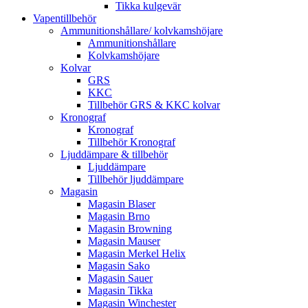
Tikka kulgevär
Vapentillbehör
Ammunitionshållare/ kolvkamshöjare
Ammunitionshållare
Kolvkamshöjare
Kolvar
GRS
KKC
Tillbehör GRS & KKC kolvar
Kronograf
Kronograf
Tillbehör Kronograf
Ljuddämpare & tillbehör
Ljuddämpare
Tillbehör ljuddämpare
Magasin
Magasin Blaser
Magasin Brno
Magasin Browning
Magasin Mauser
Magasin Merkel Helix
Magasin Sako
Magasin Sauer
Magasin Tikka
Magasin Winchester