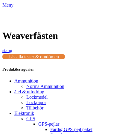
Meny
Weaverfästen
stäng
Läs alla tester & omdömen
Produktkategorier
Ammunition
Norma Ammunition
åtel & utfodring
Lockmedel
Lockpipor
Tillbehör
Elektronik
GPS
GPS-pejlar
Färdig GPS-pejl paket