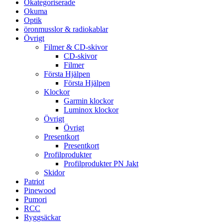
Okategoriserade
Okuma
Optik
öronmusslor & radiokablar
Övrigt
Filmer & CD-skivor
CD-skivor
Filmer
Första Hjälpen
Första Hjälpen
Klockor
Garmin klockor
Luminox klockor
Övrigt
Övrigt
Presentkort
Presentkort
Profilprodukter
Profilprodukter PN Jakt
Skidor
Patriot
Pinewood
Pumori
RCC
Ryggsäckar