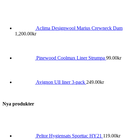
Aclima Designwool Marius Crewneck Dam
1,200.00
kr
Pinewood Coolmax Liner Strumpa
99.00
kr
Avignon Ull liner 3-pack
249.00
kr
Nya produkter
Peltor Hygiensats Sporttac HY21
119.00
kr