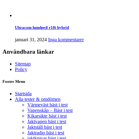
Ultracom hundpejl r10i hybrid
januari 31, 2024
Inga kommentarer
Användbara länkar
Sitemap
Policy
Footer Menu
Startsida
Alla tester & omdömen
Värmeväst bäst i test
Vapenskåp – Bäst i test
Kikarsikte bäst i test
Jaktvapen bäst i test
Jaktställ bäst i test
Jaktradio bäst i test
jaktknivar bäst i test