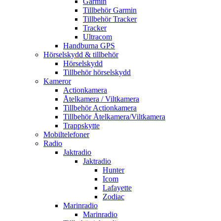
Garmin
Tillbehör Garmin
Tillbehör Tracker
Tracker
Ultracom
Handburna GPS
Hörselskydd & tillbehör
Hörselskydd
Tillbehör hörselskydd
Kameror
Actionkamera
Åtelkamera / Viltkamera
Tillbehör Actionkamera
Tillbehör Åtelkamera/Viltkamera
Trappskytte
Mobiltelefoner
Radio
Jaktradio
Jaktradio
Hunter
Icom
Lafayette
Zodiac
Marinradio
Marinradio