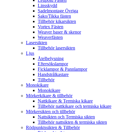
Leupold Fästen
Linsskydd
Sadelmontage Övriga
Sako/Tikka fästen
Tillbehör kikarsikten
Vortex Fästen
Weaver baser & skenor
Weaverfästen
Lasersikten
Tillbehör lasersikten
Ljus
Åtelbelysning
Eftersökslampor
Ficklampor & Pannlampor
Handstrålkastare
Tillbehör
Monokikare
Monokikare
Mörkerkikare & tillbehör
Nattkikare & Termiska kikare
Tillbehör nattkikare och termiska kikare
Mörkersikten och tillbehör
Nattsikten och Termiska sikten
Tillbehör nattsikten & termiska sikten
Rödpunktssikten & Tillbehör