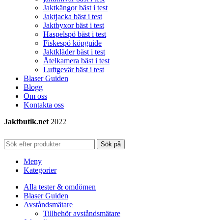
Jaktkängor bäst i test
Jaktjacka bäst i test
Jaktbyxor bäst i test
Haspelspö bäst i test
Fiskespö köpguide
Jaktkläder bäst i test
Åtelkamera bäst i test
Luftgevär bäst i test
Blaser Guiden
Blogg
Om oss
Kontakta oss
Jaktbutik.net
2022
Sök på
Meny
Kategorier
Alla tester & omdömen
Blaser Guiden
Avståndsmätare
Tillbehör avståndsmätare