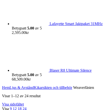
Lafayette Smart Jaktpaket 31MHz
Betygsatt
5.00
av 5
2,595.00
kr
Blaser R8 Ultimate Silence
Betygsatt
5.00
av 5
68,509.00
kr
Hem
Ljus & Avstånd
Kikarsikten och tillbehör
Weaverfästen
Visar 1–12 av 24 resultat
Visa sidofältet
Visa
9
12
18
24