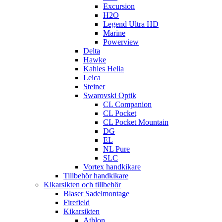
Excursion
H2O
Legend Ultra HD
Marine
Powerview
Delta
Hawke
Kahles Helia
Leica
Steiner
Swarovski Optik
CL Companion
CL Pocket
CL Pocket Mountain
DG
EL
NL Pure
SLC
Vortex handkikare
Tillbehör handkikare
Kikarsikten och tillbehör
Blaser Sadelmontage
Firefield
Kikarsikten
Athlon