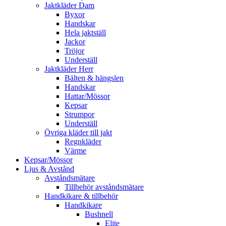
Jaktkläder Dam
Byxor
Handskar
Hela jaktställ
Jackor
Tröjor
Underställ
Jaktkläder Herr
Bälten & hängslen
Handskar
Hattar/Mössor
Kepsar
Strumpor
Underställ
Övriga kläder till jakt
Regnkläder
Värme
Kepsar/Mössor
Ljus & Avstånd
Avståndsmätare
Tillbehör avståndsmätare
Handkikare & tillbehör
Handkikare
Bushnell
Elite