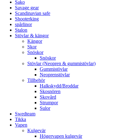
Sako
Savage gear
Scandinavian safe
Shooterking
spårlinor
Stalon
Stövlar & kängor
Kängor
Skor
Snöskor
Snöskor
Stövlar (Neopren & gummistövlar)
Gummistövlar
Neoprenstövlar
Tillbehör
Halkskydd/Broddar
Skosnören
Skovård
Strumpor
Sulor
Swedteam
Tikka
Vapen
Kulgevär
Högervapen kulgevär