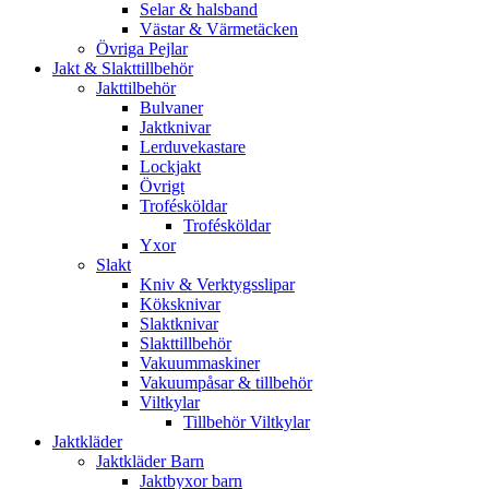
Selar & halsband
Västar & Värmetäcken
Övriga Pejlar
Jakt & Slakttillbehör
Jakttilbehör
Bulvaner
Jaktknivar
Lerduvekastare
Lockjakt
Övrigt
Trofésköldar
Trofésköldar
Yxor
Slakt
Kniv & Verktygsslipar
Köksknivar
Slaktknivar
Slakttillbehör
Vakuummaskiner
Vakuumpåsar & tillbehör
Viltkylar
Tillbehör Viltkylar
Jaktkläder
Jaktkläder Barn
Jaktbyxor barn