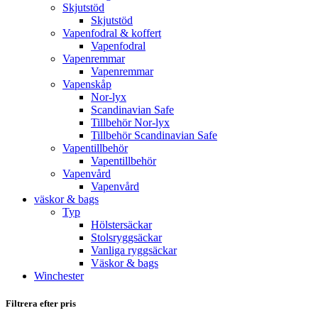
Skjutstöd
Skjutstöd
Vapenfodral & koffert
Vapenfodral
Vapenremmar
Vapenremmar
Vapenskåp
Nor-lyx
Scandinavian Safe
Tillbehör Nor-lyx
Tillbehör Scandinavian Safe
Vapentillbehör
Vapentillbehör
Vapenvård
Vapenvård
väskor & bags
Typ
Hölstersäckar
Stolsryggsäckar
Vanliga ryggsäckar
Väskor & bags
Winchester
Filtrera efter pris