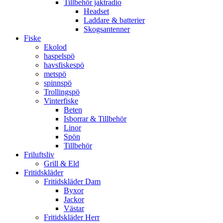
Tillbehör jaktradio
Headset
Laddare & batterier
Skogsantenner
Fiske
Ekolod
haspelspö
havsfiskespö
metspö
spinnspö
Trollingspö
Vinterfiske
Beten
Isborrar & Tillbehör
Linor
Spön
Tillbehör
Friluftsliv
Grill & Eld
Fritidskläder
Fritidskläder Dam
Byxor
Jackor
Västar
Fritidskläder Herr