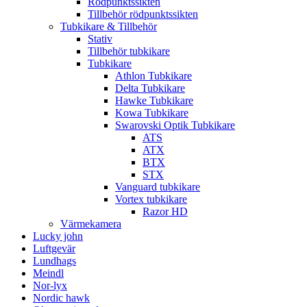
Rödpunktssikten
Tillbehör rödpunktssikten
Tubkikare & Tillbehör
Stativ
Tillbehör tubkikare
Tubkikare
Athlon Tubkikare
Delta Tubkikare
Hawke Tubkikare
Kowa Tubkikare
Swarovski Optik Tubkikare
ATS
ATX
BTX
STX
Vanguard tubkikare
Vortex tubkikare
Razor HD
Värmekamera
Lucky john
Luftgevär
Lundhags
Meindl
Nor-lyx
Nordic hawk