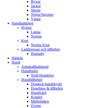
Byxor
Jackor
Shorts
Tröjor/Skjortor
Västar
Handladdning
Hylsor
Lapua
Norma
Krut
Norma Krut
Laddpressar och tillbehör
Hornady
Härkila
Hund
Antiskallhalsband
Hundfoder
Troll Hundefor
Hundtillbehör
Dogtech hundskydd
Draglinor & tillbehör
Hundvård
Koppel
Midjebälten
Övrigt