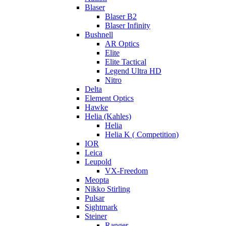
Blaser
Blaser B2
Blaser Infinity
Bushnell
AR Optics
Elite
Elite Tactical
Legend Ultra HD
Nitro
Delta
Element Optics
Hawke
Helia (Kahles)
Helia
Helia K ( Competition)
IOR
Leica
Leupold
VX-Freedom
Meopta
Nikko Stirling
Pulsar
Sightmark
Steiner
Ranger