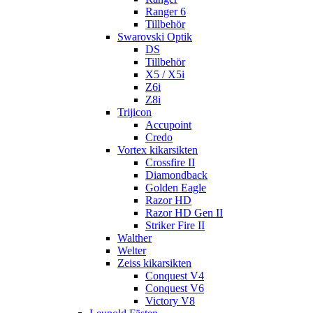
Ranger 6
Tillbehör
Swarovski Optik
DS
Tillbehör
X5 / X5i
Z6i
Z8i
Trijicon
Accupoint
Credo
Vortex kikarsikten
Crossfire II
Diamondback
Golden Eagle
Razor HD
Razor HD Gen II
Striker Fire II
Walther
Welter
Zeiss kikarsikten
Conquest V4
Conquest V6
Victory V8