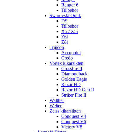
Ranger 6
Tillbehör
Swarovski Optik
DS
Tillbehör
X5 / X5i
Z6i
Z8i
Trijicon
Accupoint
Credo
Vortex kikarsikten
Crossfire II
Diamondback
Golden Eagle
Razor HD
Razor HD Gen II
Striker Fire II
Walther
Welter
Zeiss kikarsikten
Conquest V4
Conquest V6
Victory V8