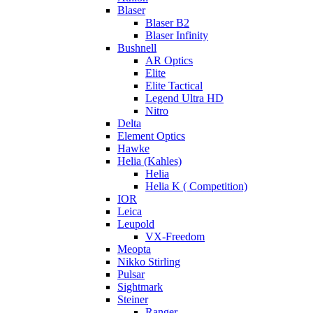
Blaser
Blaser B2
Blaser Infinity
Bushnell
AR Optics
Elite
Elite Tactical
Legend Ultra HD
Nitro
Delta
Element Optics
Hawke
Helia (Kahles)
Helia
Helia K ( Competition)
IOR
Leica
Leupold
VX-Freedom
Meopta
Nikko Stirling
Pulsar
Sightmark
Steiner
Ranger