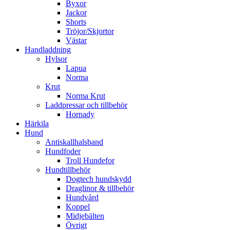
Byxor
Jackor
Shorts
Tröjor/Skjortor
Västar
Handladdning
Hylsor
Lapua
Norma
Krut
Norma Krut
Laddpressar och tillbehör
Hornady
Härkila
Hund
Antiskallhalsband
Hundfoder
Troll Hundefor
Hundtillbehör
Dogtech hundskydd
Draglinor & tillbehör
Hundvård
Koppel
Midjebälten
Övrigt