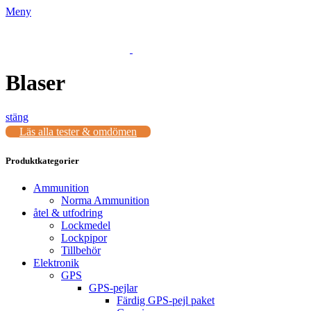
Meny
Blaser
stäng
Läs alla tester & omdömen
Produktkategorier
Ammunition
Norma Ammunition
åtel & utfodring
Lockmedel
Lockpipor
Tillbehör
Elektronik
GPS
GPS-pejlar
Färdig GPS-pejl paket