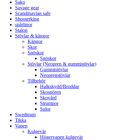
Sako
Savage gear
Scandinavian safe
Shooterking
spårlinor
Stalon
Stövlar & kängor
Kängor
Skor
Snöskor
Snöskor
Stövlar (Neopren & gummistövlar)
Gummistövlar
Neoprenstövlar
Tillbehör
Halkskydd/Broddar
Skosnören
Skovård
Strumpor
Sulor
Swedteam
Tikka
Vapen
Kulgevär
Högervapen kulgevär