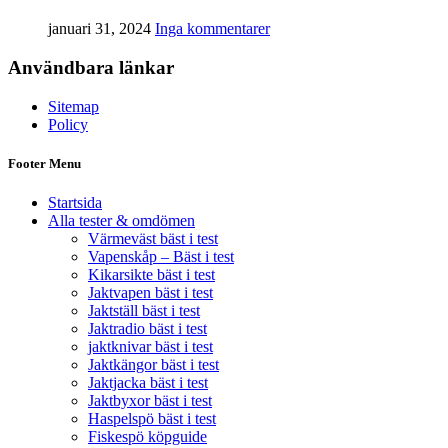
januari 31, 2024
Inga kommentarer
Användbara länkar
Sitemap
Policy
Footer Menu
Startsida
Alla tester & omdömen
Värmeväst bäst i test
Vapenskåp – Bäst i test
Kikarsikte bäst i test
Jaktvapen bäst i test
Jaktställ bäst i test
Jaktradio bäst i test
jaktknivar bäst i test
Jaktkängor bäst i test
Jaktjacka bäst i test
Jaktbyxor bäst i test
Haspelspö bäst i test
Fiskespö köpguide