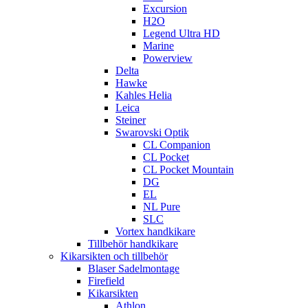
Excursion
H2O
Legend Ultra HD
Marine
Powerview
Delta
Hawke
Kahles Helia
Leica
Steiner
Swarovski Optik
CL Companion
CL Pocket
CL Pocket Mountain
DG
EL
NL Pure
SLC
Vortex handkikare
Tillbehör handkikare
Kikarsikten och tillbehör
Blaser Sadelmontage
Firefield
Kikarsikten
Athlon