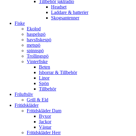
Tillbehör jaktradio
Headset
Laddare & batterier
Skogsantenner
Fiske
Ekolod
haspelspö
havsfiskespö
metspö
spinnspö
Trollingspö
Vinterfiske
Beten
Isborrar & Tillbehör
Linor
Spön
Tillbehör
Friluftsliv
Grill & Eld
Fritidskläder
Fritidskläder Dam
Byxor
Jackor
Västar
Fritidskläder Herr