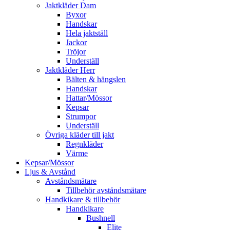
Jaktkläder Dam
Byxor
Handskar
Hela jaktställ
Jackor
Tröjor
Underställ
Jaktkläder Herr
Bälten & hängslen
Handskar
Hattar/Mössor
Kepsar
Strumpor
Underställ
Övriga kläder till jakt
Regnkläder
Värme
Kepsar/Mössor
Ljus & Avstånd
Avståndsmätare
Tillbehör avståndsmätare
Handkikare & tillbehör
Handkikare
Bushnell
Elite