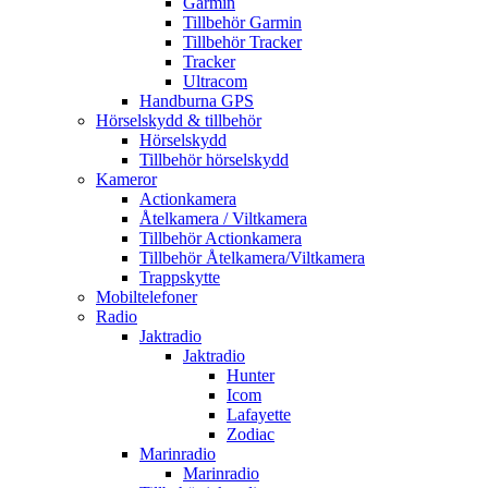
Garmin
Tillbehör Garmin
Tillbehör Tracker
Tracker
Ultracom
Handburna GPS
Hörselskydd & tillbehör
Hörselskydd
Tillbehör hörselskydd
Kameror
Actionkamera
Åtelkamera / Viltkamera
Tillbehör Actionkamera
Tillbehör Åtelkamera/Viltkamera
Trappskytte
Mobiltelefoner
Radio
Jaktradio
Jaktradio
Hunter
Icom
Lafayette
Zodiac
Marinradio
Marinradio