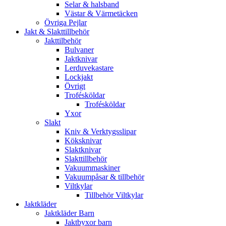
Selar & halsband
Västar & Värmetäcken
Övriga Pejlar
Jakt & Slakttillbehör
Jakttilbehör
Bulvaner
Jaktknivar
Lerduvekastare
Lockjakt
Övrigt
Trofésköldar
Trofésköldar
Yxor
Slakt
Kniv & Verktygsslipar
Köksknivar
Slaktknivar
Slakttillbehör
Vakuummaskiner
Vakuumpåsar & tillbehör
Viltkylar
Tillbehör Viltkylar
Jaktkläder
Jaktkläder Barn
Jaktbyxor barn