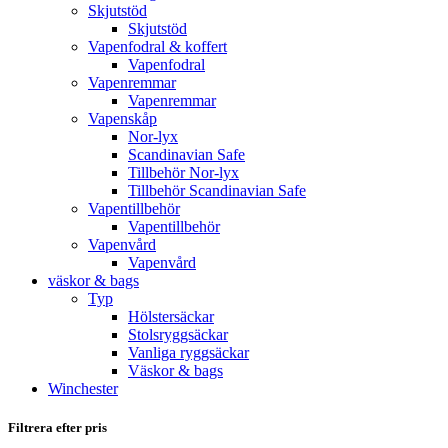
Skjutstöd
Skjutstöd
Vapenfodral & koffert
Vapenfodral
Vapenremmar
Vapenremmar
Vapenskåp
Nor-lyx
Scandinavian Safe
Tillbehör Nor-lyx
Tillbehör Scandinavian Safe
Vapentillbehör
Vapentillbehör
Vapenvård
Vapenvård
väskor & bags
Typ
Hölstersäckar
Stolsryggsäckar
Vanliga ryggsäckar
Väskor & bags
Winchester
Filtrera efter pris