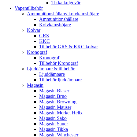
Tikka kulgevär
Vapentillbehör
Ammunitionshållare/ kolvkamshöjare
Ammunitionshållare
Kolvkamshöjare
Kolvar
GRS
KKC
Tillbehör GRS & KKC kolvar
Kronograf
Kronograf
Tillbehör Kronograf
Ljuddämpare & tillbehör
Ljuddämpare
Tillbehör ljuddämpare
Magasin
Magasin Blaser
Magasin Brno
Magasin Browning
Magasin Mauser
Magasin Merkel Helix
Magasin Sako
Magasin Sauer
Magasin Tikka
Magasin Winchester