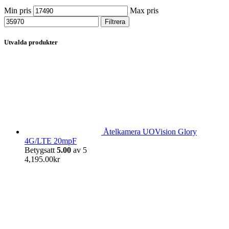
Min pris
Max pris
Filtrera
Utvalda produkter
Åtelkamera UOVision Glory
4G/LTE 20mpF
Betygsatt
5.00
av 5
4,195.00
kr