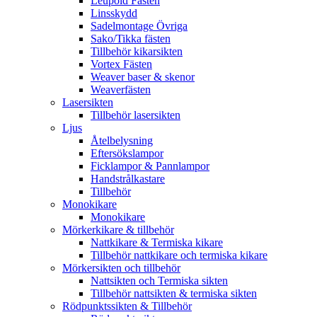
Leupold Fästen
Linsskydd
Sadelmontage Övriga
Sako/Tikka fästen
Tillbehör kikarsikten
Vortex Fästen
Weaver baser & skenor
Weaverfästen
Lasersikten
Tillbehör lasersikten
Ljus
Åtelbelysning
Eftersökslampor
Ficklampor & Pannlampor
Handstrålkastare
Tillbehör
Monokikare
Monokikare
Mörkerkikare & tillbehör
Nattkikare & Termiska kikare
Tillbehör nattkikare och termiska kikare
Mörkersikten och tillbehör
Nattsikten och Termiska sikten
Tillbehör nattsikten & termiska sikten
Rödpunktssikten & Tillbehör