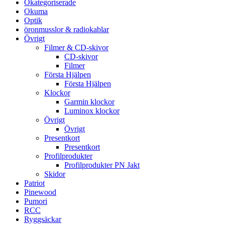
Okategoriserade
Okuma
Optik
öronmusslor & radiokablar
Övrigt
Filmer & CD-skivor
CD-skivor
Filmer
Första Hjälpen
Första Hjälpen
Klockor
Garmin klockor
Luminox klockor
Övrigt
Övrigt
Presentkort
Presentkort
Profilprodukter
Profilprodukter PN Jakt
Skidor
Patriot
Pinewood
Pumori
RCC
Ryggsäckar