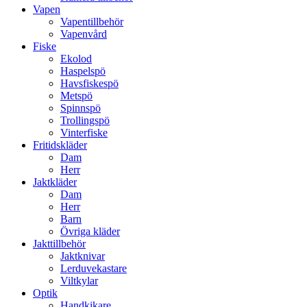
Vapen
Vapentillbehör
Vapenvård
Fiske
Ekolod
Haspelspö
Havsfiskespö
Metspö
Spinnspö
Trollingspö
Vinterfiske
Fritidskläder
Dam
Herr
Jaktkläder
Dam
Herr
Barn
Övriga kläder
Jakttillbehör
Jaktknivar
Lerduvekastare
Viltkylar
Optik
Handkikare