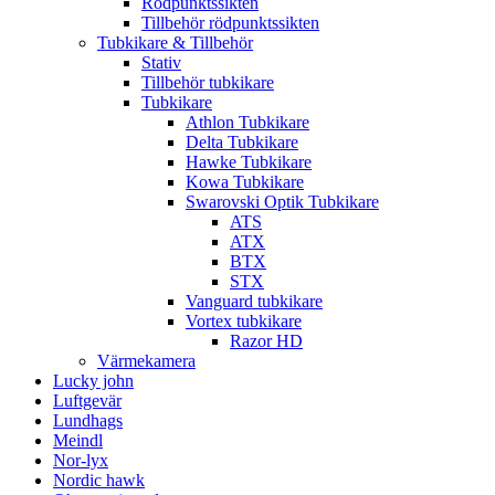
Rödpunktssikten
Tillbehör rödpunktssikten
Tubkikare & Tillbehör
Stativ
Tillbehör tubkikare
Tubkikare
Athlon Tubkikare
Delta Tubkikare
Hawke Tubkikare
Kowa Tubkikare
Swarovski Optik Tubkikare
ATS
ATX
BTX
STX
Vanguard tubkikare
Vortex tubkikare
Razor HD
Värmekamera
Lucky john
Luftgevär
Lundhags
Meindl
Nor-lyx
Nordic hawk