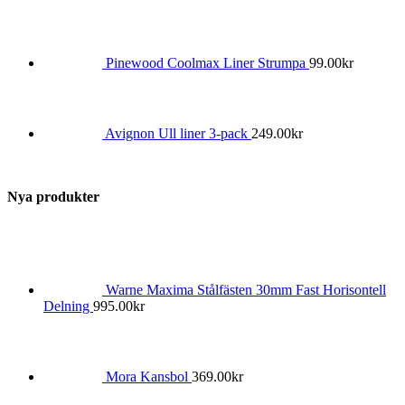
Pinewood Coolmax Liner Strumpa
99.00
kr
Avignon Ull liner 3-pack
249.00
kr
Nya produkter
Warne Maxima Stålfästen 30mm Fast Horisontell
Delning
995.00
kr
Mora Kansbol
369.00
kr