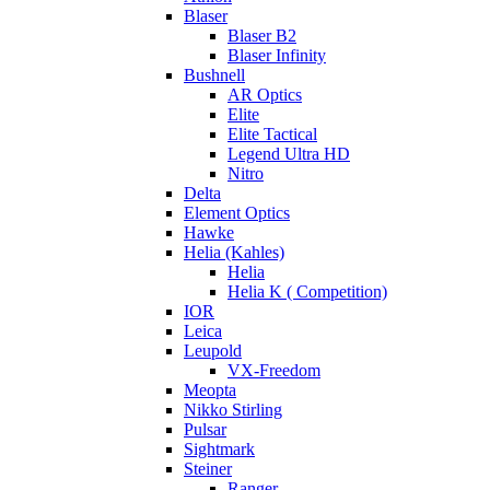
Blaser
Blaser B2
Blaser Infinity
Bushnell
AR Optics
Elite
Elite Tactical
Legend Ultra HD
Nitro
Delta
Element Optics
Hawke
Helia (Kahles)
Helia
Helia K ( Competition)
IOR
Leica
Leupold
VX-Freedom
Meopta
Nikko Stirling
Pulsar
Sightmark
Steiner
Ranger