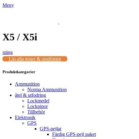
Meny
X5 / X5i
stäng
Läs alla tester & omdömen
Produktkategorier
Ammunition
Norma Ammunition
åtel & utfodring
Lockmedel
Lockpipor
Tillbehör
Elektronik
GPS
GPS-pejlar
Färdig GPS-pejl paket