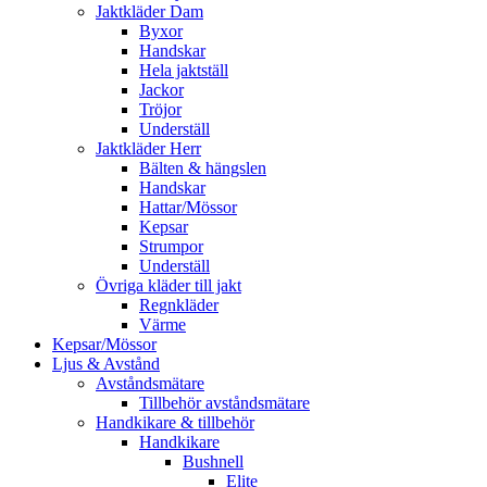
Jaktkläder Dam
Byxor
Handskar
Hela jaktställ
Jackor
Tröjor
Underställ
Jaktkläder Herr
Bälten & hängslen
Handskar
Hattar/Mössor
Kepsar
Strumpor
Underställ
Övriga kläder till jakt
Regnkläder
Värme
Kepsar/Mössor
Ljus & Avstånd
Avståndsmätare
Tillbehör avståndsmätare
Handkikare & tillbehör
Handkikare
Bushnell
Elite