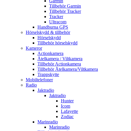
Garmin
Tillbehör Garmin
Tillbehör Tracker
Tracker
Ultracom
Handburna GPS
Hörselskydd & tillbehör
Hörselskydd
Tillbehör hörselskydd
Kameror
Actionkamera
Åtelkamera / Viltkamera
Tillbehör Actionkamera
Tillbehör Åtelkamera/Viltkamera
Trappskytte
Mobiltelefoner
Radio
Jaktradio
Jaktradio
Hunter
Icom
Lafayette
Zodiac
Marinradio
Marinradio