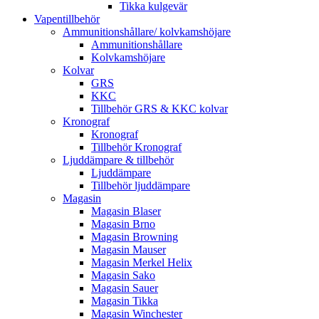
Tikka kulgevär
Vapentillbehör
Ammunitionshållare/ kolvkamshöjare
Ammunitionshållare
Kolvkamshöjare
Kolvar
GRS
KKC
Tillbehör GRS & KKC kolvar
Kronograf
Kronograf
Tillbehör Kronograf
Ljuddämpare & tillbehör
Ljuddämpare
Tillbehör ljuddämpare
Magasin
Magasin Blaser
Magasin Brno
Magasin Browning
Magasin Mauser
Magasin Merkel Helix
Magasin Sako
Magasin Sauer
Magasin Tikka
Magasin Winchester