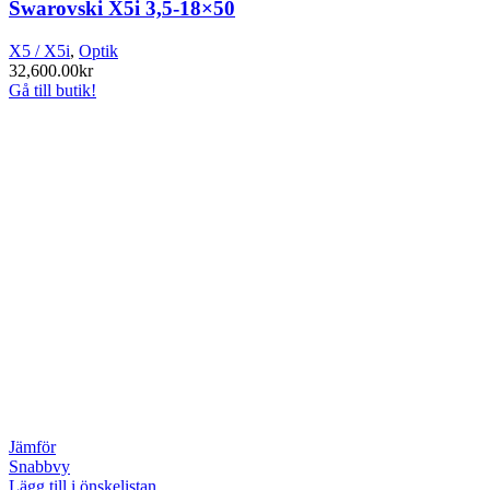
Swarovski X5i 3,5-18×50
X5 / X5i
,
Optik
32,600.00
kr
Gå till butik!
Jämför
Snabbvy
Lägg till i önskelistan