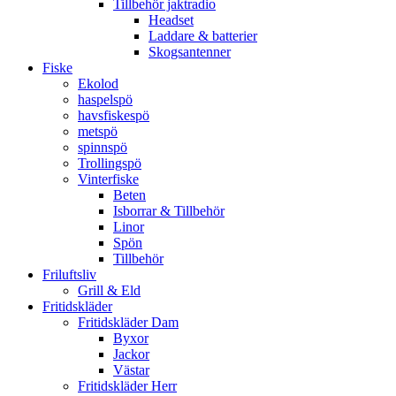
Tillbehör jaktradio
Headset
Laddare & batterier
Skogsantenner
Fiske
Ekolod
haspelspö
havsfiskespö
metspö
spinnspö
Trollingspö
Vinterfiske
Beten
Isborrar & Tillbehör
Linor
Spön
Tillbehör
Friluftsliv
Grill & Eld
Fritidskläder
Fritidskläder Dam
Byxor
Jackor
Västar
Fritidskläder Herr