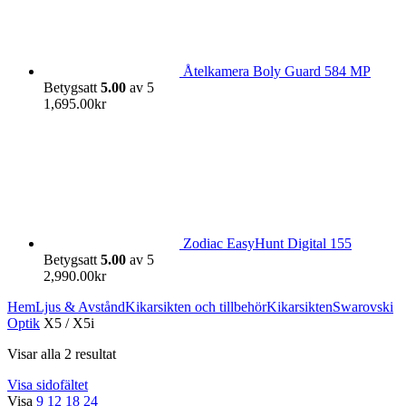
Åtelkamera Boly Guard 584 MP
Betygsatt
5.00
av 5
1,695.00
kr
Zodiac EasyHunt Digital 155
Betygsatt
5.00
av 5
2,990.00
kr
Hem
Ljus & Avstånd
Kikarsikten och tillbehör
Kikarsikten
Swarovski
Optik
X5 / X5i
Visar alla 2 resultat
Visa sidofältet
Visa
9
12
18
24