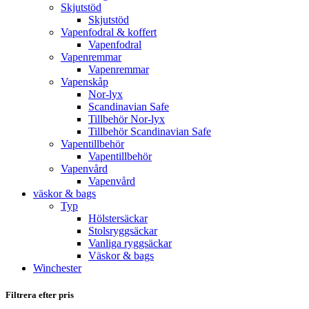
Skjutstöd
Skjutstöd
Vapenfodral & koffert
Vapenfodral
Vapenremmar
Vapenremmar
Vapenskåp
Nor-lyx
Scandinavian Safe
Tillbehör Nor-lyx
Tillbehör Scandinavian Safe
Vapentillbehör
Vapentillbehör
Vapenvård
Vapenvård
väskor & bags
Typ
Hölstersäckar
Stolsryggsäckar
Vanliga ryggsäckar
Väskor & bags
Winchester
Filtrera efter pris