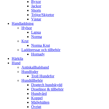
Byxor
Jackor
Shorts
Tröjor/Skjortor
Västar
Handladdning
Hylsor
Lapua
Norma
Krut
Norma Krut
Laddpressar och tillbehör
Hornady
Härkila
Hund
Antiskallhalsband
Hundfoder
Troll Hundefor
Hundtillbehör
Dogtech hundskydd
Draglinor & tillbehör
Hundvård
Koppel
Midjebälten
Övrigt