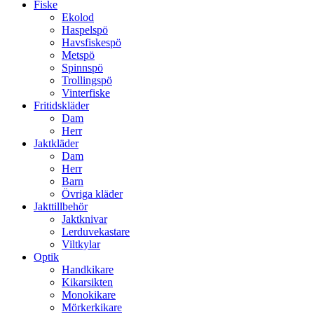
Fiske
Ekolod
Haspelspö
Havsfiskespö
Metspö
Spinnspö
Trollingspö
Vinterfiske
Fritidskläder
Dam
Herr
Jaktkläder
Dam
Herr
Barn
Övriga kläder
Jakttillbehör
Jaktknivar
Lerduvekastare
Viltkylar
Optik
Handkikare
Kikarsikten
Monokikare
Mörkerkikare