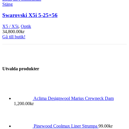
Stäng
Swarovski X5i 5-25×56
X5 / X5i
,
Optik
34,800.00
kr
Gå till butik!
Utvalda produkter
Aclima Designwool Marius Crewneck Dam
1,200.00
kr
Pinewood Coolmax Liner Strumpa
99.00
kr