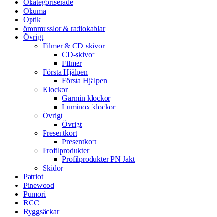
Okategoriserade
Okuma
Optik
öronmusslor & radiokablar
Övrigt
Filmer & CD-skivor
CD-skivor
Filmer
Första Hjälpen
Första Hjälpen
Klockor
Garmin klockor
Luminox klockor
Övrigt
Övrigt
Presentkort
Presentkort
Profilprodukter
Profilprodukter PN Jakt
Skidor
Patriot
Pinewood
Pumori
RCC
Ryggsäckar