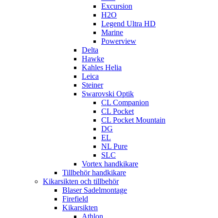
Excursion
H2O
Legend Ultra HD
Marine
Powerview
Delta
Hawke
Kahles Helia
Leica
Steiner
Swarovski Optik
CL Companion
CL Pocket
CL Pocket Mountain
DG
EL
NL Pure
SLC
Vortex handkikare
Tillbehör handkikare
Kikarsikten och tillbehör
Blaser Sadelmontage
Firefield
Kikarsikten
Athlon