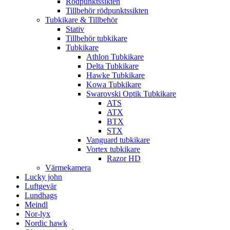
Rödpunktssikten
Tillbehör rödpunktssikten
Tubkikare & Tillbehör
Stativ
Tillbehör tubkikare
Tubkikare
Athlon Tubkikare
Delta Tubkikare
Hawke Tubkikare
Kowa Tubkikare
Swarovski Optik Tubkikare
ATS
ATX
BTX
STX
Vanguard tubkikare
Vortex tubkikare
Razor HD
Värmekamera
Lucky john
Luftgevär
Lundhags
Meindl
Nor-lyx
Nordic hawk