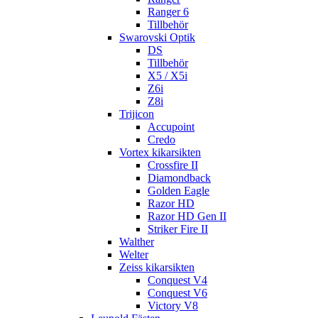
Ranger 6
Tillbehör
Swarovski Optik
DS
Tillbehör
X5 / X5i
Z6i
Z8i
Trijicon
Accupoint
Credo
Vortex kikarsikten
Crossfire II
Diamondback
Golden Eagle
Razor HD
Razor HD Gen II
Striker Fire II
Walther
Welter
Zeiss kikarsikten
Conquest V4
Conquest V6
Victory V8