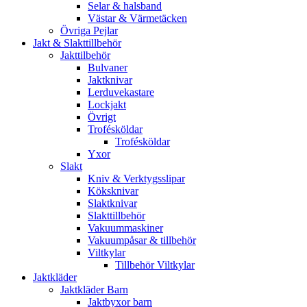
Selar & halsband
Västar & Värmetäcken
Övriga Pejlar
Jakt & Slakttillbehör
Jakttilbehör
Bulvaner
Jaktknivar
Lerduvekastare
Lockjakt
Övrigt
Trofésköldar
Trofésköldar
Yxor
Slakt
Kniv & Verktygsslipar
Köksknivar
Slaktknivar
Slakttillbehör
Vakuummaskiner
Vakuumpåsar & tillbehör
Viltkylar
Tillbehör Viltkylar
Jaktkläder
Jaktkläder Barn
Jaktbyxor barn