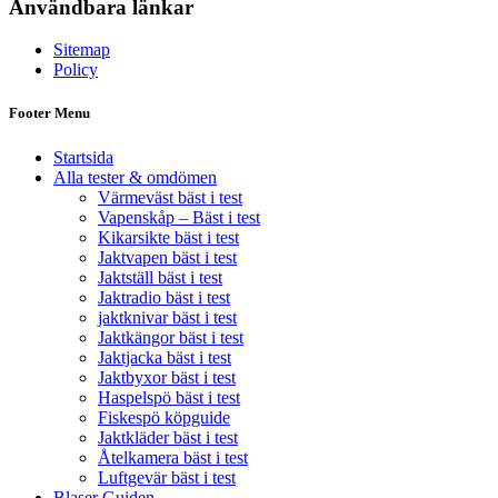
Användbara länkar
Sitemap
Policy
Footer Menu
Startsida
Alla tester & omdömen
Värmeväst bäst i test
Vapenskåp – Bäst i test
Kikarsikte bäst i test
Jaktvapen bäst i test
Jaktställ bäst i test
Jaktradio bäst i test
jaktknivar bäst i test
Jaktkängor bäst i test
Jaktjacka bäst i test
Jaktbyxor bäst i test
Haspelspö bäst i test
Fiskespö köpguide
Jaktkläder bäst i test
Åtelkamera bäst i test
Luftgevär bäst i test
Blaser Guiden