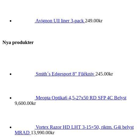
Avignon Ull liner 3-pack
249.00
kr
Nya produkter
Smith´s Edgesport 8" Filékniv
245.00
kr
Meopta Optika6 4,5-27x50 RD SFP 4C Belyst
9,600.00
kr
Vortex Razor HD LHT 3-15×50, riktm. G4i belyst
MRAD
13,990.00
kr