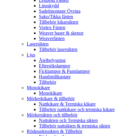
Leupold Fästen
Linsskydd
Sadelmontage Övriga
Sako/Tikka fästen
Tillbehör kikarsikten
Vortex Fästen
Weaver baser & skenor
Weaverfästen
Lasersikten
Tillbehör lasersikten
Ljus
Åtelbelysning
Eftersökslampor
Ficklampor & Pannlampor
Handstrålkastare
Tillbehör
Monokikare
Monokikare
Mörkerkikare & tillbehör
Nattkikare & Termiska kikare
Tillbehör nattkikare och termiska kikare
Mörkersikten och tillbehör
Nattsikten och Termiska sikten
Tillbehör nattsikten & termiska sikten
Rödpunktssikten & Tillbehör