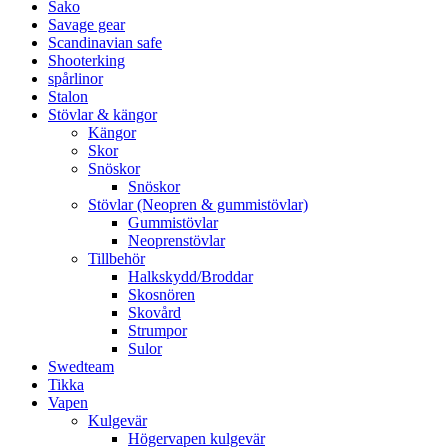
Sako
Savage gear
Scandinavian safe
Shooterking
spårlinor
Stalon
Stövlar & kängor
Kängor
Skor
Snöskor
Snöskor
Stövlar (Neopren & gummistövlar)
Gummistövlar
Neoprenstövlar
Tillbehör
Halkskydd/Broddar
Skosnören
Skovård
Strumpor
Sulor
Swedteam
Tikka
Vapen
Kulgevär
Högervapen kulgevär