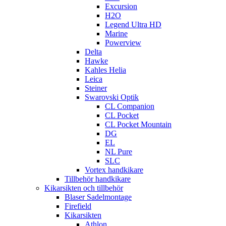
Excursion
H2O
Legend Ultra HD
Marine
Powerview
Delta
Hawke
Kahles Helia
Leica
Steiner
Swarovski Optik
CL Companion
CL Pocket
CL Pocket Mountain
DG
EL
NL Pure
SLC
Vortex handkikare
Tillbehör handkikare
Kikarsikten och tillbehör
Blaser Sadelmontage
Firefield
Kikarsikten
Athlon