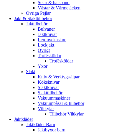
Selar & halsband
Västar & Värmetäcken
Övriga Pejlar
Jakt & Slakttillbehör
Jakttilbehör
Bulvaner
Jaktknivar
Lerduvekastare
Lockjakt
Övrigt
Trofésköldar
Trofésköldar
Yxor
Slakt
Kniv & Verktygsslipar
Köksknivar
Slaktknivar
Slakttillbehör
Vakuummaskiner
Vakuumpåsar & tillbehör
Viltkylar
Tillbehör Viltkylar
Jaktkläder
Jaktkläder Barn
Jaktbyxor barn