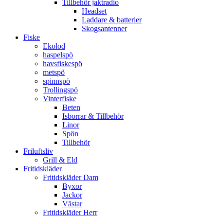
Tillbehör jaktradio
Headset
Laddare & batterier
Skogsantenner
Fiske
Ekolod
haspelspö
havsfiskespö
metspö
spinnspö
Trollingspö
Vinterfiske
Beten
Isborrar & Tillbehör
Linor
Spön
Tillbehör
Friluftsliv
Grill & Eld
Fritidskläder
Fritidskläder Dam
Byxor
Jackor
Västar
Fritidskläder Herr