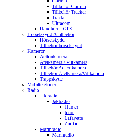
Garmin
Tillbehör Garmin
Tillbehör Tracker
Tracker
Ultracom
Handburna GPS
Hörselskydd & tillbehör
Hörselskydd
Tillbehör hörselskydd
Kameror
Actionkamera
Åtelkamera / Viltkamera
Tillbehör Actionkamera
Tillbehör Åtelkamera/Viltkamera
Trappskytte
Mobiltelefoner
Radio
Jaktradio
Jaktradio
Hunter
Icom
Lafayette
Zodiac
Marinradio
Marinradio