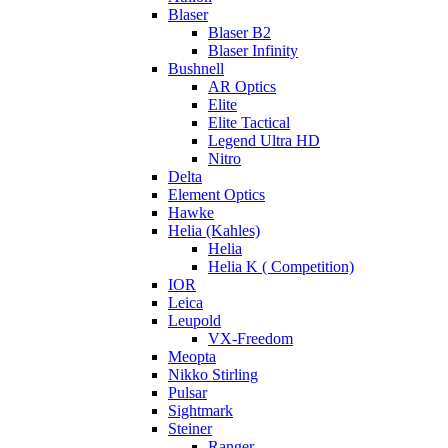
Blaser
Blaser B2
Blaser Infinity
Bushnell
AR Optics
Elite
Elite Tactical
Legend Ultra HD
Nitro
Delta
Element Optics
Hawke
Helia (Kahles)
Helia
Helia K ( Competition)
IOR
Leica
Leupold
VX-Freedom
Meopta
Nikko Stirling
Pulsar
Sightmark
Steiner
Ranger