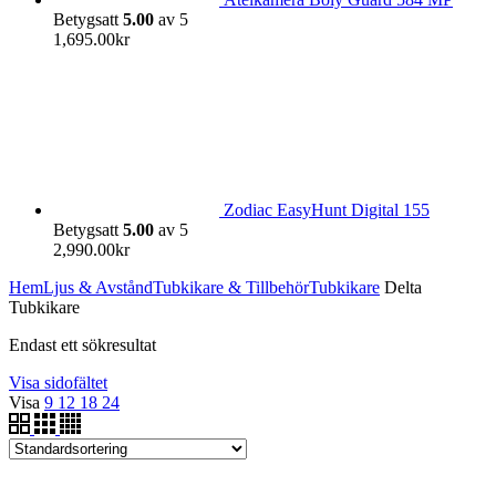
Betygsatt
5.00
av 5
1,695.00
kr
Zodiac EasyHunt Digital 155
Betygsatt
5.00
av 5
2,990.00
kr
Hem
Ljus & Avstånd
Tubkikare & Tillbehör
Tubkikare
Delta
Tubkikare
Endast ett sökresultat
Visa sidofältet
Visa
9
12
18
24