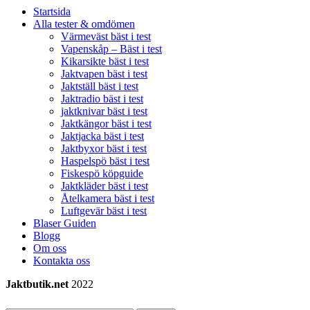
Startsida
Alla tester & omdömen
Värmeväst bäst i test
Vapenskåp – Bäst i test
Kikarsikte bäst i test
Jaktvapen bäst i test
Jaktställ bäst i test
Jaktradio bäst i test
jaktknivar bäst i test
Jaktkängor bäst i test
Jaktjacka bäst i test
Jaktbyxor bäst i test
Haspelspö bäst i test
Fiskespö köpguide
Jaktkläder bäst i test
Åtelkamera bäst i test
Luftgevär bäst i test
Blaser Guiden
Blogg
Om oss
Kontakta oss
Jaktbutik.net
2022