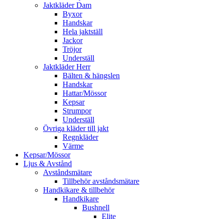
Jaktkläder Dam
Byxor
Handskar
Hela jaktställ
Jackor
Tröjor
Underställ
Jaktkläder Herr
Bälten & hängslen
Handskar
Hattar/Mössor
Kepsar
Strumpor
Underställ
Övriga kläder till jakt
Regnkläder
Värme
Kepsar/Mössor
Ljus & Avstånd
Avståndsmätare
Tillbehör avståndsmätare
Handkikare & tillbehör
Handkikare
Bushnell
Elite