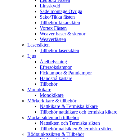
Leupold Fästen
Linsskydd
Sadelmontage Övriga
Sako/Tikka fästen
Tillbehör kikarsikten
Vortex Fästen
Weaver baser & skenor
Weaverfästen
Lasersikten
Tillbehör lasersikten
Ljus
Åtelbelysning
Eftersökslampor
Ficklampor & Pannlampor
Handstrålkastare
Tillbehör
Monokikare
Monokikare
Mörkerkikare & tillbehör
Nattkikare & Termiska kikare
Tillbehör nattkikare och termiska kikare
Mörkersikten och tillbehör
Nattsikten och Termiska sikten
Tillbehör nattsikten & termiska sikten
Rödpunktssikten & Tillbehör