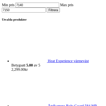
Min pris
Max pris
Filtrera
Utvalda produkter
Heat Experience värmeväst
Betygsatt
5.00
av 5
2,299.00
kr
Åtelkamera Boly Guard 584 MP