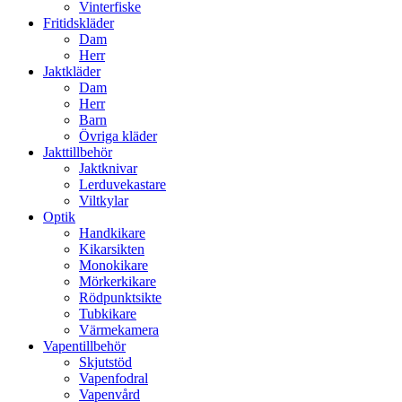
Vinterfiske
Fritidskläder
Dam
Herr
Jaktkläder
Dam
Herr
Barn
Övriga kläder
Jakttillbehör
Jaktknivar
Lerduvekastare
Viltkylar
Optik
Handkikare
Kikarsikten
Monokikare
Mörkerkikare
Rödpunktsikte
Tubkikare
Värmekamera
Vapentillbehör
Skjutstöd
Vapenfodral
Vapenvård