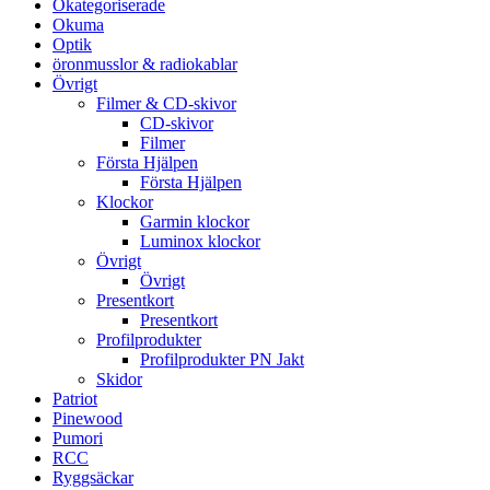
Okategoriserade
Okuma
Optik
öronmusslor & radiokablar
Övrigt
Filmer & CD-skivor
CD-skivor
Filmer
Första Hjälpen
Första Hjälpen
Klockor
Garmin klockor
Luminox klockor
Övrigt
Övrigt
Presentkort
Presentkort
Profilprodukter
Profilprodukter PN Jakt
Skidor
Patriot
Pinewood
Pumori
RCC
Ryggsäckar