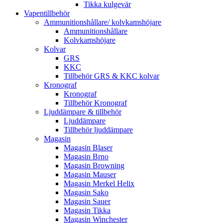
Tikka kulgevär
Vapentillbehör
Ammunitionshållare/ kolvkamshöjare
Ammunitionshållare
Kolvkamshöjare
Kolvar
GRS
KKC
Tillbehör GRS & KKC kolvar
Kronograf
Kronograf
Tillbehör Kronograf
Ljuddämpare & tillbehör
Ljuddämpare
Tillbehör ljuddämpare
Magasin
Magasin Blaser
Magasin Brno
Magasin Browning
Magasin Mauser
Magasin Merkel Helix
Magasin Sako
Magasin Sauer
Magasin Tikka
Magasin Winchester