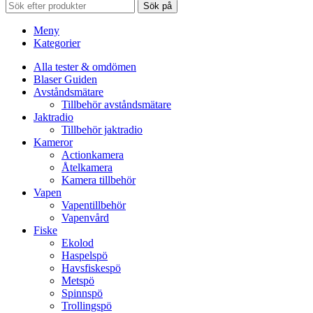
Sök på
Meny
Kategorier
Alla tester & omdömen
Blaser Guiden
Avståndsmätare
Tillbehör avståndsmätare
Jaktradio
Tillbehör jaktradio
Kameror
Actionkamera
Åtelkamera
Kamera tillbehör
Vapen
Vapentillbehör
Vapenvård
Fiske
Ekolod
Haspelspö
Havsfiskespö
Metspö
Spinnspö
Trollingspö