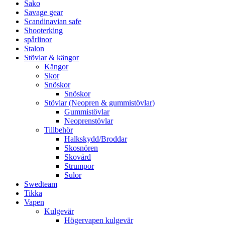
Sako
Savage gear
Scandinavian safe
Shooterking
spårlinor
Stalon
Stövlar & kängor
Kängor
Skor
Snöskor
Snöskor
Stövlar (Neopren & gummistövlar)
Gummistövlar
Neoprenstövlar
Tillbehör
Halkskydd/Broddar
Skosnören
Skovård
Strumpor
Sulor
Swedteam
Tikka
Vapen
Kulgevär
Högervapen kulgevär