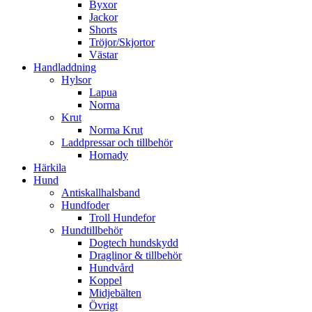
Byxor
Jackor
Shorts
Tröjor/Skjortor
Västar
Handladdning
Hylsor
Lapua
Norma
Krut
Norma Krut
Laddpressar och tillbehör
Hornady
Härkila
Hund
Antiskallhalsband
Hundfoder
Troll Hundefor
Hundtillbehör
Dogtech hundskydd
Draglinor & tillbehör
Hundvård
Koppel
Midjebälten
Övrigt