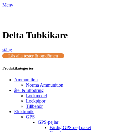
Meny
Delta Tubkikare
stäng
Läs alla tester & omdömen
Produktkategorier
Ammunition
Norma Ammunition
åtel & utfodring
Lockmedel
Lockpipor
Tillbehör
Elektronik
GPS
GPS-pejlar
Färdig GPS-pejl paket