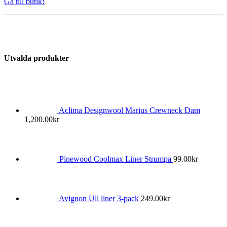
Gå till butik!
Utvalda produkter
Aclima Designwool Marius Crewneck Dam
1,200.00
kr
Pinewood Coolmax Liner Strumpa
99.00
kr
Avignon Ull liner 3-pack
249.00
kr