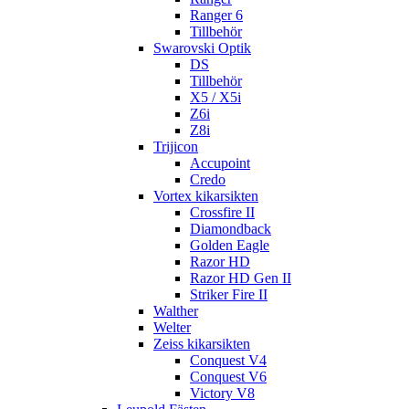
Ranger 6
Tillbehör
Swarovski Optik
DS
Tillbehör
X5 / X5i
Z6i
Z8i
Trijicon
Accupoint
Credo
Vortex kikarsikten
Crossfire II
Diamondback
Golden Eagle
Razor HD
Razor HD Gen II
Striker Fire II
Walther
Welter
Zeiss kikarsikten
Conquest V4
Conquest V6
Victory V8