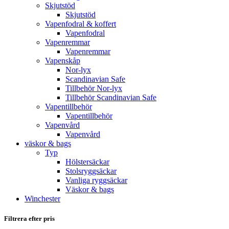
Skjutstöd
Skjutstöd
Vapenfodral & koffert
Vapenfodral
Vapenremmar
Vapenremmar
Vapenskåp
Nor-lyx
Scandinavian Safe
Tillbehör Nor-lyx
Tillbehör Scandinavian Safe
Vapentillbehör
Vapentillbehör
Vapenvård
Vapenvård
väskor & bags
Typ
Hölstersäckar
Stolsryggsäckar
Vanliga ryggsäckar
Väskor & bags
Winchester
Filtrera efter pris