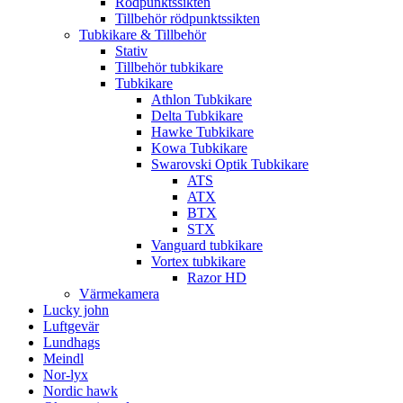
Rödpunktssikten
Tillbehör rödpunktssikten
Tubkikare & Tillbehör
Stativ
Tillbehör tubkikare
Tubkikare
Athlon Tubkikare
Delta Tubkikare
Hawke Tubkikare
Kowa Tubkikare
Swarovski Optik Tubkikare
ATS
ATX
BTX
STX
Vanguard tubkikare
Vortex tubkikare
Razor HD
Värmekamera
Lucky john
Luftgevär
Lundhags
Meindl
Nor-lyx
Nordic hawk