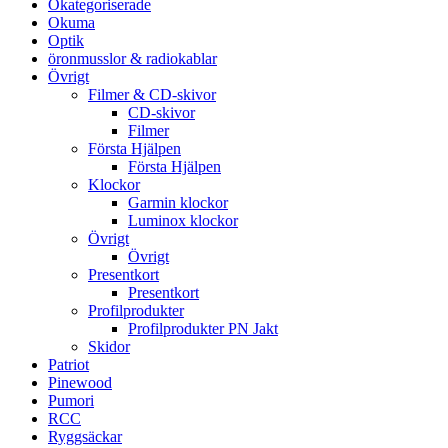
Okategoriserade
Okuma
Optik
öronmusslor & radiokablar
Övrigt
Filmer & CD-skivor
CD-skivor
Filmer
Första Hjälpen
Första Hjälpen
Klockor
Garmin klockor
Luminox klockor
Övrigt
Övrigt
Presentkort
Presentkort
Profilprodukter
Profilprodukter PN Jakt
Skidor
Patriot
Pinewood
Pumori
RCC
Ryggsäckar