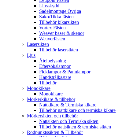
Leupold Fästen
Linsskydd
Sadelmontage Övriga
Sako/Tikka fästen
Tillbehör kikarsikten
Vortex Fästen
Weaver baser & skenor
Weaverfästen
Lasersikten
Tillbehör lasersikten
Ljus
Åtelbelysning
Eftersökslampor
Ficklampor & Pannlampor
Handstrålkastare
Tillbehör
Monokikare
Monokikare
Mörkerkikare & tillbehör
Nattkikare & Termiska kikare
Tillbehör nattkikare och termiska kikare
Mörkersikten och tillbehör
Nattsikten och Termiska sikten
Tillbehör nattsikten & termiska sikten
Rödpunktssikten & Tillbehör