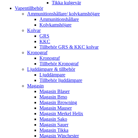
Tikka kulgevär
Vapentillbehör
Ammunitionshållare/ kolvkamshöjare
Ammunitionshållare
Kolvkamshöjare
Kolvar
GRS
KKC
Tillbehör GRS & KKC kolvar
Kronograf
Kronograf
Tillbehör Kronograf
Ljuddämpare & tillbehör
Ljuddämpare
Tillbehör ljuddämpare
Magasin
Magasin Blaser
Magasin Brno
Magasin Browning
Magasin Mauser
Magasin Merkel Helix
Magasin Sako
Magasin Sauer
Magasin Tikka
Magasin Winchester