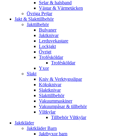
Selar & halsband
Västar & Värmetäcken
Övriga Pejlar
Jakt & Slakttillbehör
Jakttilbehör
Bulvaner
Jaktknivar
Lerduvekastare
Lockjakt
Övrigt
Trofésköldar
Trofésköldar
Yxor
Slakt
Kniv & Verktygsslipar
Köksknivar
Slaktknivar
Slakttillbehör
Vakuummaskiner
Vakuumpåsar & tillbehör
Viltkylar
Tillbehör Viltkylar
Jaktkläder
Jaktkläder Barn
Jaktbyxor barn