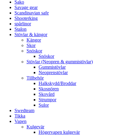
Sako
Savage gear
Scandinavian safe
Shooterking
spårlinor
Stalon
Stövlar & kängor
Kängor
Skor
Snöskor
Snöskor
Stövlar (Neopren & gummistövlar)
Gummistövlar
Neoprenstövlar
Tillbehör
Halkskydd/Broddar
Skosnören
Skovård
Strumpor
Sulor
Swedteam
Tikka
Vapen
Kulgevär
Högervapen kulgevär