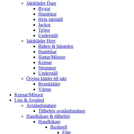
Jaktkläder Dam
Byxor
Handskar
Hela jaktställ
Jackor
Tröjor
Underställ
Jaktkläder Herr
Bälten & hängslen
Handskar
Hattar/Mössor
Kepsar
Strumpor
Underställ
Övriga kläder till jakt
Regnkläder
Värme
Kepsar/Mössor
Ljus & Avstånd
Avståndsmätare
Tillbehör avståndsmätare
Handkikare & tillbehör
Handkikare
Bushnell
Elite