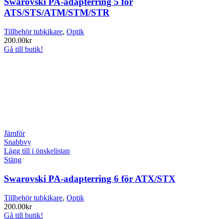
Swarovski PA-adapterring 5 för
ATS/STS/ATM/STM/STR
Tillbehör tubkikare
,
Optik
200.00
kr
Gå till butik!
Jämför
Snabbvy
Lägg till i önskelistan
Stäng
Swarovski PA-adapterring 6 för ATX/STX
Tillbehör tubkikare
,
Optik
200.00
kr
Gå till butik!