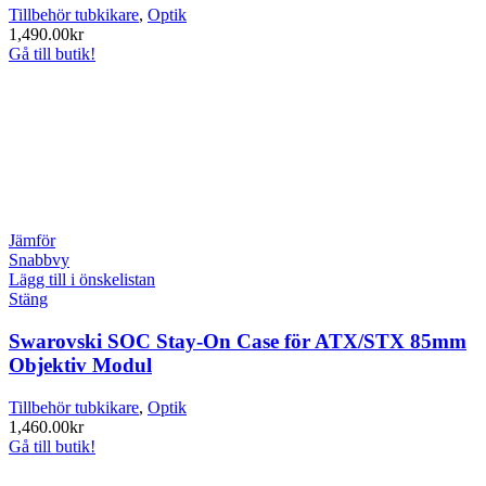
Tillbehör tubkikare
,
Optik
1,490.00
kr
Gå till butik!
Jämför
Snabbvy
Lägg till i önskelistan
Stäng
Swarovski SOC Stay-On Case för ATX/STX 85mm
Objektiv Modul
Tillbehör tubkikare
,
Optik
1,460.00
kr
Gå till butik!