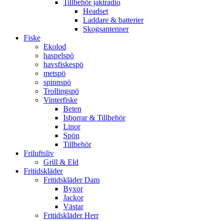
Tillbehör jaktradio
Headset
Laddare & batterier
Skogsantenner
Fiske
Ekolod
haspelspö
havsfiskespö
metspö
spinnspö
Trollingspö
Vinterfiske
Beten
Isborrar & Tillbehör
Linor
Spön
Tillbehör
Friluftsliv
Grill & Eld
Fritidskläder
Fritidskläder Dam
Byxor
Jackor
Västar
Fritidskläder Herr