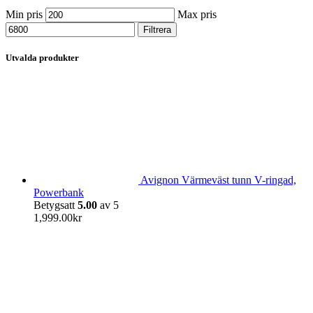
Min pris
Max pris
Filtrera
Utvalda produkter
Avignon Värmeväst tunn V-ringad,
Powerbank
Betygsatt
5.00
av 5
1,999.00
kr