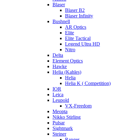
Blaser
Blaser B2
Blaser Infinity
Bushnell
AR Optics
Elite
Elite Tactical
Legend Ultra HD
Nitro
Delta
Element Optics
Hawke
Helia (Kahles)
Helia
Helia K ( Competition)
IOR
Leica
Leupold
VX-Freedom
Meopta
Nikko Stirling
Pulsar
Sightmark
Steiner
Ranger