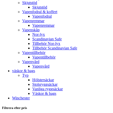
Skjutstöd
Skjutstöd
Vapenfodral & koffert
Vapenfodral
Vapenremmar
Vapenremmar
Vapenskåp
Nor-lyx
Scandinavian Safe
Tillbehör Nor-lyx
Tillbehör Scandinavian Safe
Vapentillbehör
Vapentillbehör
Vapenvård
Vapenvård
väskor & bags
Typ
Hölstersäckar
Stolsryggsäckar
Vanliga ryggsäckar
Väskor & bags
Winchester
Filtrera efter pris