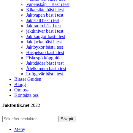
Vapenskåp – Bäst i test
Kikarsikte bäst i test
Jaktvapen bäst i test
Jaktställ bäst i test
Jaktradio bäst i test
jaktknivar bäst i test
Jaktkängor bäst i test
Jaktjacka bäst i test
Jaktbyxor bäst i test
Haspelspö bäst i test
Fiskespö köpguide
Jaktkläder bäst i test
Åtelkamera bäst i test
Luftgevär bäst i test
Blaser Guiden
Blogg
Om oss
Kontakta oss
Jaktbutik.net
2022
Sök på
Meny