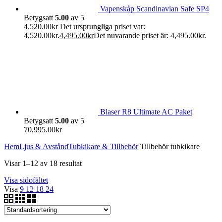
Vapenskåp Scandinavian Safe SP4
Betygsatt
5.00
av 5
4,520.00
kr
Det ursprungliga priset var:
4,520.00kr.
4,495.00
kr
Det nuvarande priset är: 4,495.00kr.
Blaser R8 Ultimate AC Paket
Betygsatt
5.00
av 5
70,995.00
kr
Hem
Ljus & Avstånd
Tubkikare & Tillbehör
Tillbehör tubkikare
Visar 1–12 av 18 resultat
Visa sidofältet
Visa
9
12
18
24