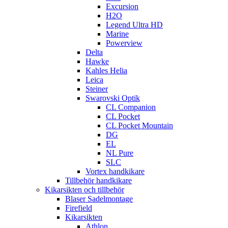
Excursion
H2O
Legend Ultra HD
Marine
Powerview
Delta
Hawke
Kahles Helia
Leica
Steiner
Swarovski Optik
CL Companion
CL Pocket
CL Pocket Mountain
DG
EL
NL Pure
SLC
Vortex handkikare
Tillbehör handkikare
Kikarsikten och tillbehör
Blaser Sadelmontage
Firefield
Kikarsikten
Athlon