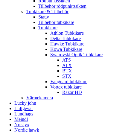
Rödpunktssikten
Tillbehör rödpunktssikten
Tubkikare & Tillbehör
Stativ
Tillbehör tubkikare
Tubkikare
Athlon Tubkikare
Delta Tubkikare
Hawke Tubkikare
Kowa Tubkikare
Swarovski Optik Tubkikare
ATS
ATX
BTX
STX
Vanguard tubkikare
Vortex tubkikare
Razor HD
Värmekamera
Lucky john
Luftgevär
Lundhags
Meindl
Nor-lyx
Nordic hawk