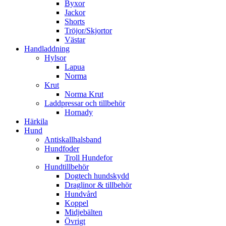
Byxor
Jackor
Shorts
Tröjor/Skjortor
Västar
Handladdning
Hylsor
Lapua
Norma
Krut
Norma Krut
Laddpressar och tillbehör
Hornady
Härkila
Hund
Antiskallhalsband
Hundfoder
Troll Hundefor
Hundtillbehör
Dogtech hundskydd
Draglinor & tillbehör
Hundvård
Koppel
Midjebälten
Övrigt