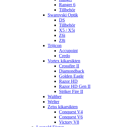
Ranger 6
Tillbehör
Swarovski Optik
DS
Tillbehör
X5 / X5i
Z6i
Z8i
Trijicon
Accupoint
Credo
Vortex kikarsikten
Crossfire II
Diamondback
Golden Eagle
Razor HD
Razor HD Gen II
Striker Fire II
Walther
Welter
Zeiss kikarsikten
Conquest V4
Conquest V6
Victory V8