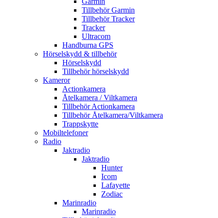
Garmin
Tillbehör Garmin
Tillbehör Tracker
Tracker
Ultracom
Handburna GPS
Hörselskydd & tillbehör
Hörselskydd
Tillbehör hörselskydd
Kameror
Actionkamera
Åtelkamera / Viltkamera
Tillbehör Actionkamera
Tillbehör Åtelkamera/Viltkamera
Trappskytte
Mobiltelefoner
Radio
Jaktradio
Jaktradio
Hunter
Icom
Lafayette
Zodiac
Marinradio
Marinradio