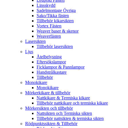
Leupold Fästen
Linsskydd
Sadelmontage Övriga
Sako/Tikka fästen
Tillbehör kikarsikten
Vortex Fästen
Weaver baser & skenor
Weaverfästen
Lasersikten
Tillbehör lasersikten
Ljus
Åtelbelysning
Eftersökslampor
Ficklampor & Pannlampor
Handstrålkastare
Tillbehör
Monokikare
Monokikare
Mörkerkikare & tillbehör
Nattkikare & Termiska kikare
Tillbehör nattkikare och termiska kikare
Mörkersikten och tillbehör
Nattsikten och Termiska sikten
Tillbehör nattsikten & termiska sikten
Rödpunktssikten & Tillbehör