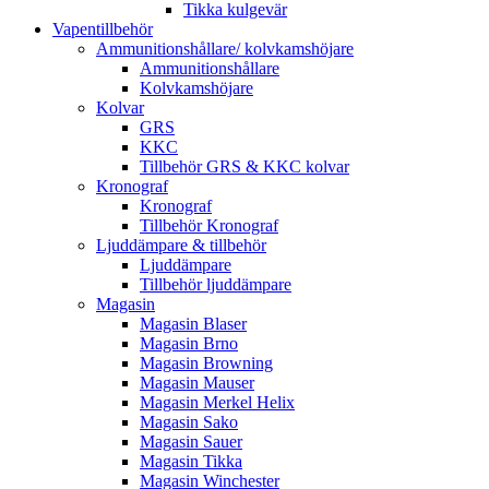
Tikka kulgevär
Vapentillbehör
Ammunitionshållare/ kolvkamshöjare
Ammunitionshållare
Kolvkamshöjare
Kolvar
GRS
KKC
Tillbehör GRS & KKC kolvar
Kronograf
Kronograf
Tillbehör Kronograf
Ljuddämpare & tillbehör
Ljuddämpare
Tillbehör ljuddämpare
Magasin
Magasin Blaser
Magasin Brno
Magasin Browning
Magasin Mauser
Magasin Merkel Helix
Magasin Sako
Magasin Sauer
Magasin Tikka
Magasin Winchester