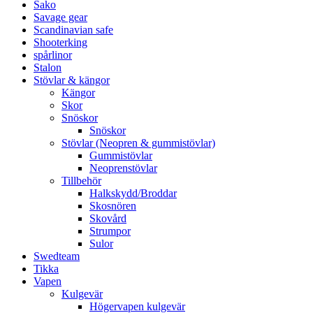
Sako
Savage gear
Scandinavian safe
Shooterking
spårlinor
Stalon
Stövlar & kängor
Kängor
Skor
Snöskor
Snöskor
Stövlar (Neopren & gummistövlar)
Gummistövlar
Neoprenstövlar
Tillbehör
Halkskydd/Broddar
Skosnören
Skovård
Strumpor
Sulor
Swedteam
Tikka
Vapen
Kulgevär
Högervapen kulgevär