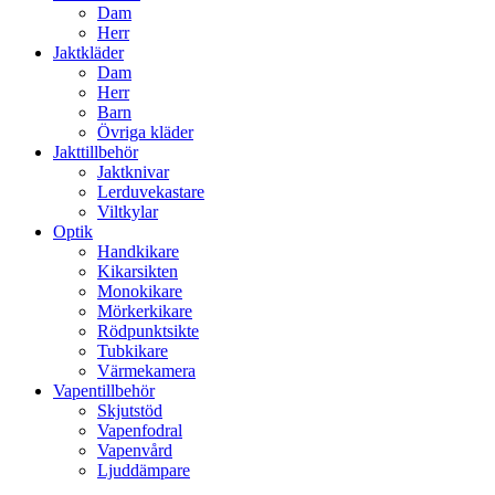
Dam
Herr
Jaktkläder
Dam
Herr
Barn
Övriga kläder
Jakttillbehör
Jaktknivar
Lerduvekastare
Viltkylar
Optik
Handkikare
Kikarsikten
Monokikare
Mörkerkikare
Rödpunktsikte
Tubkikare
Värmekamera
Vapentillbehör
Skjutstöd
Vapenfodral
Vapenvård
Ljuddämpare