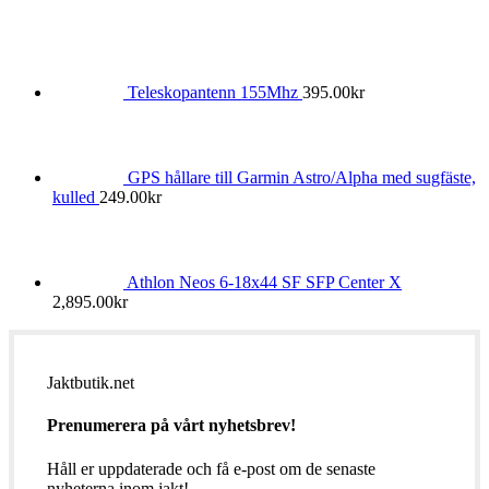
Teleskopantenn 155Mhz
395.00
kr
GPS hållare till Garmin Astro/Alpha med sugfäste,
kulled
249.00
kr
Athlon Neos 6-18x44 SF SFP Center X
2,895.00
kr
Jaktbutik.net
Prenumerera på vårt nyhetsbrev!
Håll er uppdaterade och få e-post om de senaste
nyheterna inom jakt!