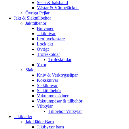
Selar & halsband
Västar & Värmetäcken
Övriga Pejlar
Jakt & Slakttillbehör
Jakttilbehör
Bulvaner
Jaktknivar
Lerduvekastare
Lockjakt
Övrigt
Trofésköldar
Trofésköldar
Yxor
Slakt
Kniv & Verktygsslipar
Köksknivar
Slaktknivar
Slakttillbehör
Vakuummaskiner
Vakuumpåsar & tillbehör
Viltkylar
Tillbehör Viltkylar
Jaktkläder
Jaktkläder Barn
Jaktbyxor barn