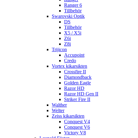
Ranger 6
Tillbehör
Swarovski Optik
DS
Tillbehör
X5 / X5i
Z6i
Z8i
Trijicon
Accupoint
Credo
Vortex kikarsikten
Crossfire II
Diamondback
Golden Eagle
Razor HD
Razor HD Gen II
Striker Fire II
Walther
Welter
Zeiss kikarsikten
Conquest V4
Conquest V6
Victory V8