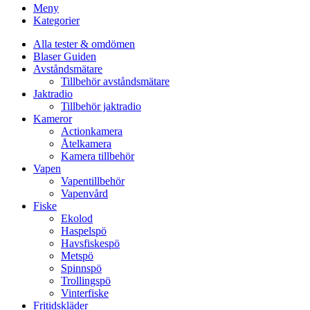
Meny
Kategorier
Alla tester & omdömen
Blaser Guiden
Avståndsmätare
Tillbehör avståndsmätare
Jaktradio
Tillbehör jaktradio
Kameror
Actionkamera
Åtelkamera
Kamera tillbehör
Vapen
Vapentillbehör
Vapenvård
Fiske
Ekolod
Haspelspö
Havsfiskespö
Metspö
Spinnspö
Trollingspö
Vinterfiske
Fritidskläder