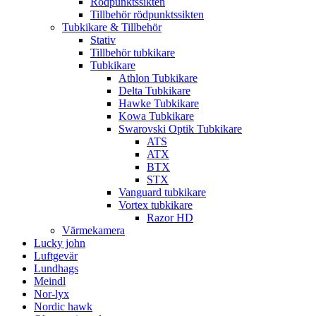
Rödpunktssikten
Tillbehör rödpunktssikten
Tubkikare & Tillbehör
Stativ
Tillbehör tubkikare
Tubkikare
Athlon Tubkikare
Delta Tubkikare
Hawke Tubkikare
Kowa Tubkikare
Swarovski Optik Tubkikare
ATS
ATX
BTX
STX
Vanguard tubkikare
Vortex tubkikare
Razor HD
Värmekamera
Lucky john
Luftgevär
Lundhags
Meindl
Nor-lyx
Nordic hawk