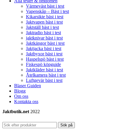
Alla tester & omdömen
Värmeväst bäst i test
Vapenskåp – Bäst i test
Kikarsikte bäst i test
Jaktvapen bäst i test
Jaktställ bäst i test
Jaktradio bäst i test
jaktknivar bäst i test
Jaktkängor bäst i test
Jaktjacka bäst i test
Jaktbyxor bäst i test
Haspelspö bäst i test
Fiskespö köpguide
Jaktkläder bäst i test
Åtelkamera bäst i test
Luftgevär bäst i test
Blaser Guiden
Blogg
Om oss
Kontakta oss
Jaktbutik.net
2022
Sök på