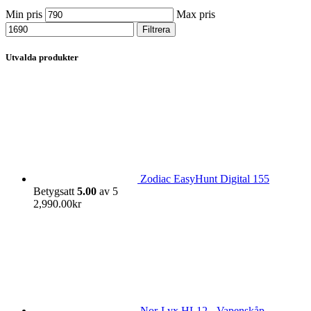
Min pris
Max pris
Filtrera
Utvalda produkter
Zodiac EasyHunt Digital 155
Betygsatt
5.00
av 5
2,990.00
kr
Nor-Lyx HL12 - Vapenskåp