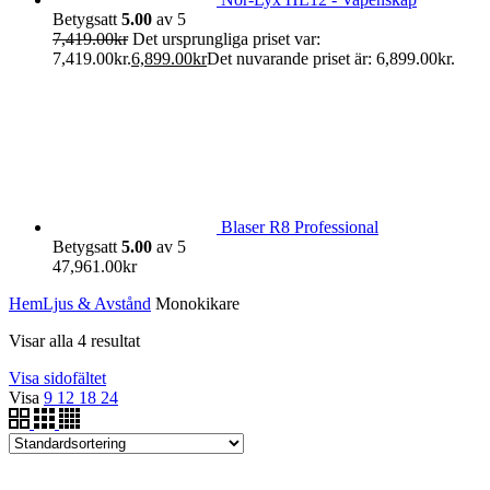
Betygsatt
5.00
av 5
7,419.00
kr
Det ursprungliga priset var:
7,419.00kr.
6,899.00
kr
Det nuvarande priset är: 6,899.00kr.
Blaser R8 Professional
Betygsatt
5.00
av 5
47,961.00
kr
Hem
Ljus & Avstånd
Monokikare
Visar alla 4 resultat
Visa sidofältet
Visa
9
12
18
24