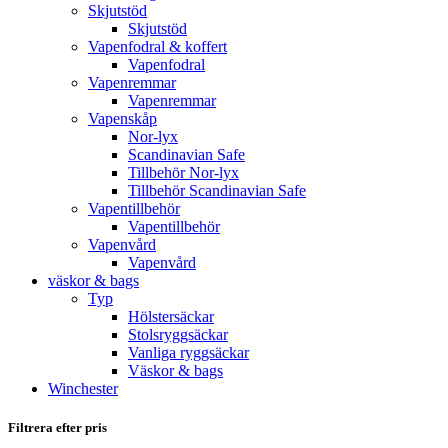
Skjutstöd
Skjutstöd
Vapenfodral & koffert
Vapenfodral
Vapenremmar
Vapenremmar
Vapenskåp
Nor-lyx
Scandinavian Safe
Tillbehör Nor-lyx
Tillbehör Scandinavian Safe
Vapentillbehör
Vapentillbehör
Vapenvård
Vapenvård
väskor & bags
Typ
Hölstersäckar
Stolsryggsäckar
Vanliga ryggsäckar
Väskor & bags
Winchester
Filtrera efter pris