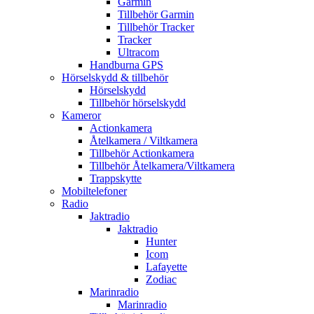
Garmin
Tillbehör Garmin
Tillbehör Tracker
Tracker
Ultracom
Handburna GPS
Hörselskydd & tillbehör
Hörselskydd
Tillbehör hörselskydd
Kameror
Actionkamera
Åtelkamera / Viltkamera
Tillbehör Actionkamera
Tillbehör Åtelkamera/Viltkamera
Trappskytte
Mobiltelefoner
Radio
Jaktradio
Jaktradio
Hunter
Icom
Lafayette
Zodiac
Marinradio
Marinradio