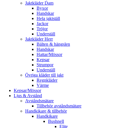
Jaktkläder Dam
Byxor
Handskar
Hela jaktställ
Jackor
Tröjor
Underställ
Jaktkläder Herr
Bälten & hängslen
Handskar
Hattar/Mössor
Kepsar
Strumpor
Underställ
Övriga kläder till jakt
Regnkläder
Värme
Kepsar/Mössor
Ljus & Avstånd
Avståndsmätare
Tillbehör avståndsmätare
Handkikare & tillbehör
Handkikare
Bushnell
Elite