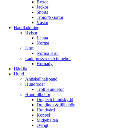
Byxor
Jackor
Shorts
Tröjor/Skjortor
Västar
Handladdning
Hylsor
Lapua
Norma
Krut
Norma Krut
Laddpressar och tillbehör
Hornady
Härkila
Hund
Antiskallhalsband
Hundfoder
Troll Hundefor
Hundtillbehör
Dogtech hundskydd
Draglinor & tillbehör
Hundvård
Koppel
Midjebälten
Övrigt