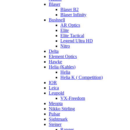
Blaser
Blaser B2
Blaser Infinity
Bushnell
AR Optics
Elite
Elite Tactical
Legend Ultra HD
Nitro
Delta
Element Optics
Hawke
Helia (Kahles)
Helia
Helia K ( Competition)
IOR
Leica
Leupold
VX-Freedom
Meopta
Nikko Stirling
Pulsar
Sightmark
Steiner
Ranger