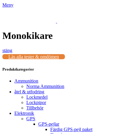
Meny
Monokikare
stäng
Läs alla tester & omdömen
Produktkategorier
Ammunition
Norma Ammunition
åtel & utfodring
Lockmedel
Lockpipor
Tillbehör
Elektronik
GPS
GPS-pejlar
Färdig GPS-pejl paket