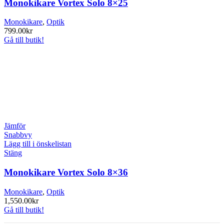
Monokikare Vortex Solo 8×25
Monokikare
,
Optik
799.00
kr
Gå till butik!
Jämför
Snabbvy
Lägg till i önskelistan
Stäng
Monokikare Vortex Solo 8×36
Monokikare
,
Optik
1,550.00
kr
Gå till butik!