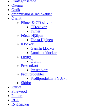
Okategoriserade
Okuma
Optik
öronmusslor & radiokablar
Övrigt
Filmer & CD-skivor
CD-skivor
Filmer
Första Hjälpen
Första Hjälpen
Klockor
Garmin klockor
Luminox klockor
Övrigt
Övrigt
Presentkort
Presentkort
Profilprodukter
Profilprodukter PN Jakt
Skidor
Patriot
Pinewood
Pumori
RCC
Ryggsäckar