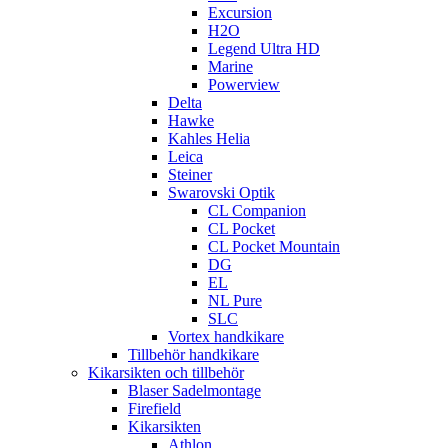
Excursion
H2O
Legend Ultra HD
Marine
Powerview
Delta
Hawke
Kahles Helia
Leica
Steiner
Swarovski Optik
CL Companion
CL Pocket
CL Pocket Mountain
DG
EL
NL Pure
SLC
Vortex handkikare
Tillbehör handkikare
Kikarsikten och tillbehör
Blaser Sadelmontage
Firefield
Kikarsikten
Athlon