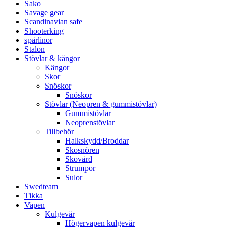
Sako
Savage gear
Scandinavian safe
Shooterking
spårlinor
Stalon
Stövlar & kängor
Kängor
Skor
Snöskor
Snöskor
Stövlar (Neopren & gummistövlar)
Gummistövlar
Neoprenstövlar
Tillbehör
Halkskydd/Broddar
Skosnören
Skovård
Strumpor
Sulor
Swedteam
Tikka
Vapen
Kulgevär
Högervapen kulgevär