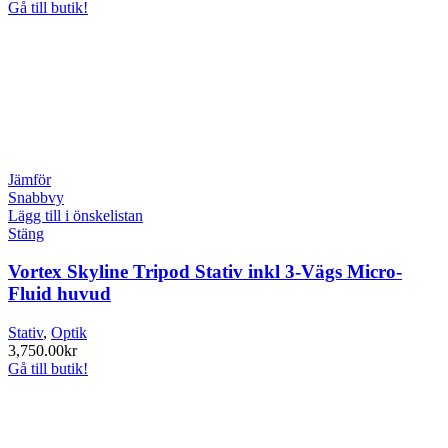
Gå till butik!
Jämför
Snabbvy
Lägg till i önskelistan
Stäng
Vortex Skyline Tripod Stativ inkl 3-Vägs Micro-
Fluid huvud
Stativ
,
Optik
3,750.00
kr
Gå till butik!