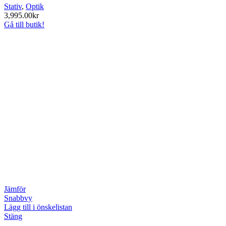
Stativ
,
Optik
3,995.00
kr
Gå till butik!
Jämför
Snabbvy
Lägg till i önskelistan
Stäng