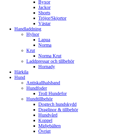
Byxor
Jackor
Shorts
Tröjor/Skjortor
Västar
Handladdning
Hylsor
Lapua
Norma
Krut
Norma Krut
Laddpressar och tillbehör
Hornady
Härkila
Hund
Antiskallhalsband
Hundfoder
Troll Hundefor
Hundtillbehör
Dogtech hundskydd
Draglinor & tillbehör
Hundvård
Koppel
Midjebälten
Övrigt