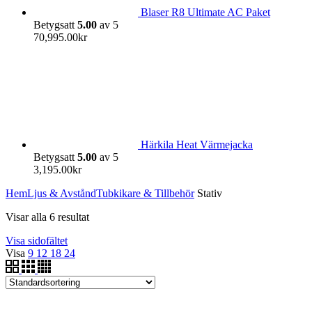
Blaser R8 Ultimate AC Paket
Betygsatt
5.00
av 5
70,995.00
kr
Härkila Heat Värmejacka
Betygsatt
5.00
av 5
3,195.00
kr
Hem
Ljus & Avstånd
Tubkikare & Tillbehör
Stativ
Visar alla 6 resultat
Visa sidofältet
Visa
9
12
18
24