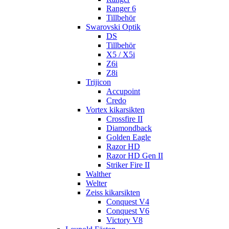
Ranger 6
Tillbehör
Swarovski Optik
DS
Tillbehör
X5 / X5i
Z6i
Z8i
Trijicon
Accupoint
Credo
Vortex kikarsikten
Crossfire II
Diamondback
Golden Eagle
Razor HD
Razor HD Gen II
Striker Fire II
Walther
Welter
Zeiss kikarsikten
Conquest V4
Conquest V6
Victory V8