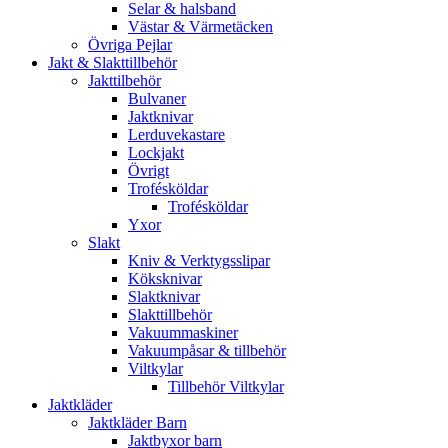
Selar & halsband
Västar & Värmetäcken
Övriga Pejlar
Jakt & Slakttillbehör
Jakttilbehör
Bulvaner
Jaktknivar
Lerduvekastare
Lockjakt
Övrigt
Trofésköldar
Trofésköldar
Yxor
Slakt
Kniv & Verktygsslipar
Köksknivar
Slaktknivar
Slakttillbehör
Vakuummaskiner
Vakuumpåsar & tillbehör
Viltkylar
Tillbehör Viltkylar
Jaktkläder
Jaktkläder Barn
Jaktbyxor barn