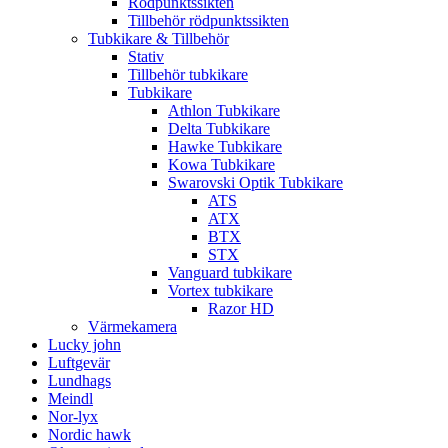
Rödpunktssikten
Tillbehör rödpunktssikten
Tubkikare & Tillbehör
Stativ
Tillbehör tubkikare
Tubkikare
Athlon Tubkikare
Delta Tubkikare
Hawke Tubkikare
Kowa Tubkikare
Swarovski Optik Tubkikare
ATS
ATX
BTX
STX
Vanguard tubkikare
Vortex tubkikare
Razor HD
Värmekamera
Lucky john
Luftgevär
Lundhags
Meindl
Nor-lyx
Nordic hawk