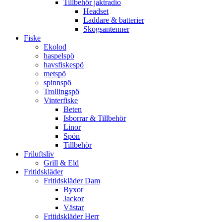
Tillbehör jaktradio
Headset
Laddare & batterier
Skogsantenner
Fiske
Ekolod
haspelspö
havsfiskespö
metspö
spinnspö
Trollingspö
Vinterfiske
Beten
Isborrar & Tillbehör
Linor
Spön
Tillbehör
Friluftsliv
Grill & Eld
Fritidskläder
Fritidskläder Dam
Byxor
Jackor
Västar
Fritidskläder Herr