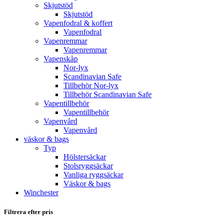
Skjutstöd
Skjutstöd
Vapenfodral & koffert
Vapenfodral
Vapenremmar
Vapenremmar
Vapenskåp
Nor-lyx
Scandinavian Safe
Tillbehör Nor-lyx
Tillbehör Scandinavian Safe
Vapentillbehör
Vapentillbehör
Vapenvård
Vapenvård
väskor & bags
Typ
Hölstersäckar
Stolsryggsäckar
Vanliga ryggsäckar
Väskor & bags
Winchester
Filtrera efter pris