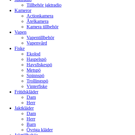
Tillbehör jaktradio
Kameror
Actionkamera
Åtelkamera
Kamera tillbehör
Vapen
Vapentillbehör
Vapenvård
Fiske
Ekolod
Haspelspö
Havsfiskespö
Metspö
Spinnspö
Trollingspö
Vinterfiske
Fritidskläder
Dam
Herr
Jaktkläder
Dam
Herr
Barn
Övriga kläder