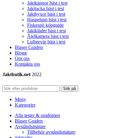
Jaktkängor bäst i test
Jaktjacka bäst i test
Jaktbyxor bäst i test
Haspelspö bäst i test
Fiskespö köpguide
Jaktkläder bäst i test
Åtelkamera bäst i test
Luftgevär bäst i test
Blaser Guiden
Blogg
Om oss
Kontakta oss
Jaktbutik.net
2022
Sök på
Meny
Kategorier
Alla tester & omdömen
Blaser Guiden
Avståndsmätare
Tillbehör avståndsmätare
Jaktradio