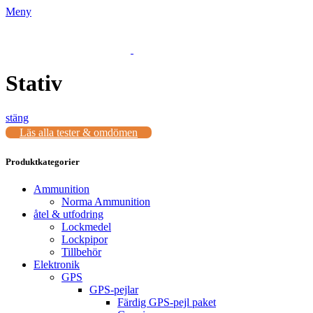
Meny
Stativ
stäng
Läs alla tester & omdömen
Produktkategorier
Ammunition
Norma Ammunition
åtel & utfodring
Lockmedel
Lockpipor
Tillbehör
Elektronik
GPS
GPS-pejlar
Färdig GPS-pejl paket