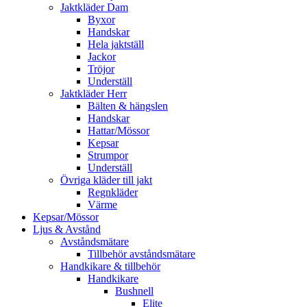
Jaktkläder Dam
Byxor
Handskar
Hela jaktställ
Jackor
Tröjor
Underställ
Jaktkläder Herr
Bälten & hängslen
Handskar
Hattar/Mössor
Kepsar
Strumpor
Underställ
Övriga kläder till jakt
Regnkläder
Värme
Kepsar/Mössor
Ljus & Avstånd
Avståndsmätare
Tillbehör avståndsmätare
Handkikare & tillbehör
Handkikare
Bushnell
Elite