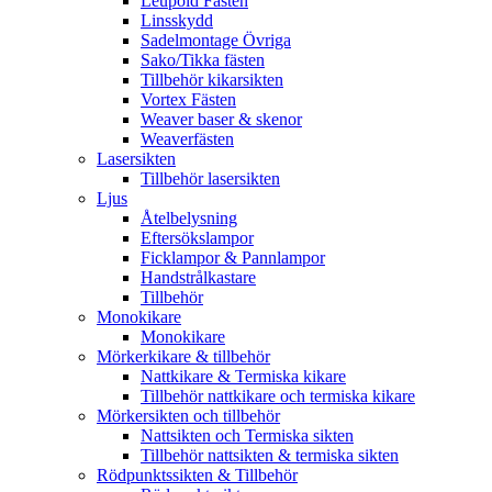
Leupold Fästen
Linsskydd
Sadelmontage Övriga
Sako/Tikka fästen
Tillbehör kikarsikten
Vortex Fästen
Weaver baser & skenor
Weaverfästen
Lasersikten
Tillbehör lasersikten
Ljus
Åtelbelysning
Eftersökslampor
Ficklampor & Pannlampor
Handstrålkastare
Tillbehör
Monokikare
Monokikare
Mörkerkikare & tillbehör
Nattkikare & Termiska kikare
Tillbehör nattkikare och termiska kikare
Mörkersikten och tillbehör
Nattsikten och Termiska sikten
Tillbehör nattsikten & termiska sikten
Rödpunktssikten & Tillbehör