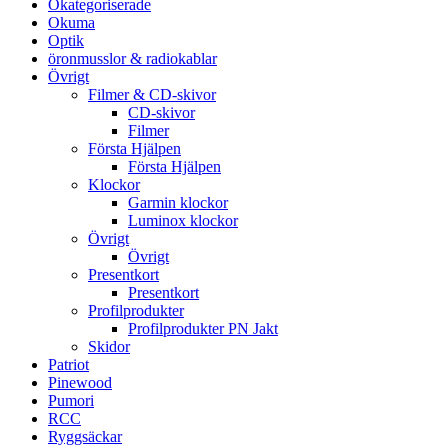
Okategoriserade
Okuma
Optik
öronmusslor & radiokablar
Övrigt
Filmer & CD-skivor
CD-skivor
Filmer
Första Hjälpen
Första Hjälpen
Klockor
Garmin klockor
Luminox klockor
Övrigt
Övrigt
Presentkort
Presentkort
Profilprodukter
Profilprodukter PN Jakt
Skidor
Patriot
Pinewood
Pumori
RCC
Ryggsäckar