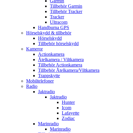
Garmin
Tillbehör Garmin
Tillbehör Tracker
Tracker
Ultracom
Handburna GPS
Hörselskydd & tillbehör
Hörselskydd
Tillbehör hörselskydd
Kameror
Actionkamera
Åtelkamera / Viltkamera
Tillbehör Actionkamera
Tillbehör Åtelkamera/Viltkamera
Trappskytte
Mobiltelefoner
Radio
Jaktradio
Jaktradio
Hunter
Icom
Lafayette
Zodiac
Marinradio
Marinradio