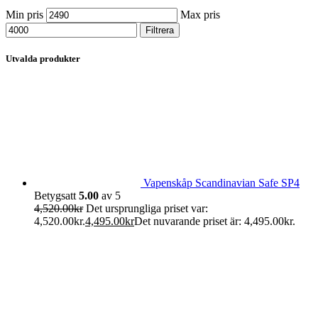
Min pris
Max pris
Filtrera
Utvalda produkter
Vapenskåp Scandinavian Safe SP4
Betygsatt
5.00
av 5
4,520.00
kr
Det ursprungliga priset var:
4,520.00kr.
4,495.00
kr
Det nuvarande priset är: 4,495.00kr.