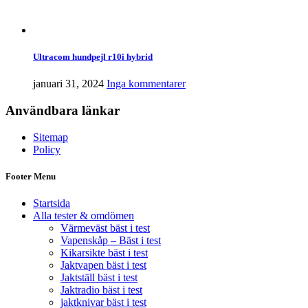
Ultracom hundpejl r10i hybrid
januari 31, 2024
Inga kommentarer
Användbara länkar
Sitemap
Policy
Footer Menu
Startsida
Alla tester & omdömen
Värmeväst bäst i test
Vapenskåp – Bäst i test
Kikarsikte bäst i test
Jaktvapen bäst i test
Jaktställ bäst i test
Jaktradio bäst i test
jaktknivar bäst i test