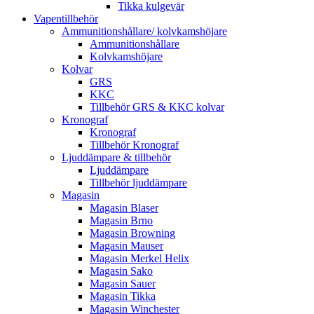
Tikka kulgevär
Vapentillbehör
Ammunitionshållare/ kolvkamshöjare
Ammunitionshållare
Kolvkamshöjare
Kolvar
GRS
KKC
Tillbehör GRS & KKC kolvar
Kronograf
Kronograf
Tillbehör Kronograf
Ljuddämpare & tillbehör
Ljuddämpare
Tillbehör ljuddämpare
Magasin
Magasin Blaser
Magasin Brno
Magasin Browning
Magasin Mauser
Magasin Merkel Helix
Magasin Sako
Magasin Sauer
Magasin Tikka
Magasin Winchester