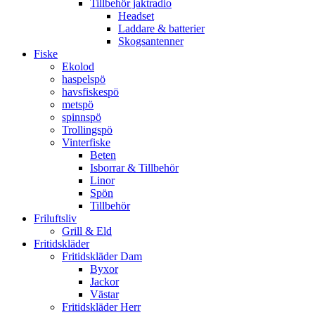
Tillbehör jaktradio
Headset
Laddare & batterier
Skogsantenner
Fiske
Ekolod
haspelspö
havsfiskespö
metspö
spinnspö
Trollingspö
Vinterfiske
Beten
Isborrar & Tillbehör
Linor
Spön
Tillbehör
Friluftsliv
Grill & Eld
Fritidskläder
Fritidskläder Dam
Byxor
Jackor
Västar
Fritidskläder Herr