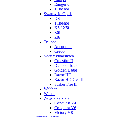
Ranger 6
Tillbehör
Swarovski Optik
DS
Tillbehör
X5 / X5i
Z6i
Z8i
Trijicon
Accupoint
Credo
Vortex kikarsikten
Crossfire II
Diamondback
Golden Eagle
Razor HD
Razor HD Gen II
Striker Fire II
Walther
Welter
Zeiss kikarsikten
Conquest V4
Conquest V6
Victory V8