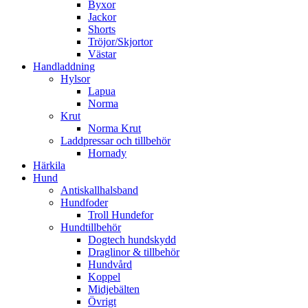
Byxor
Jackor
Shorts
Tröjor/Skjortor
Västar
Handladdning
Hylsor
Lapua
Norma
Krut
Norma Krut
Laddpressar och tillbehör
Hornady
Härkila
Hund
Antiskallhalsband
Hundfoder
Troll Hundefor
Hundtillbehör
Dogtech hundskydd
Draglinor & tillbehör
Hundvård
Koppel
Midjebälten
Övrigt