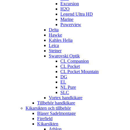
Excursion
H2O
Legend Ultra HD
Marine
Powerview
Delta
Hawke
Kahles Helia
Leica
Steiner
Swarovski Optik
CL Companion
CL Pocket
CL Pocket Mountain
DG
EL
NL Pure
SLC
Vortex handkikare
Tillbehör handkikare
Kikarsikten och tillbehör
Blaser Sadelmontage
Firefield
Kikarsikten
Athlon