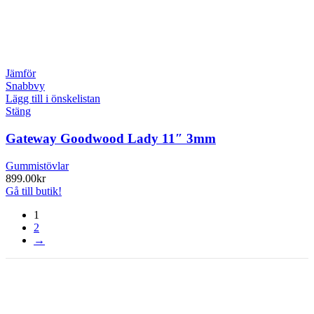
Jämför
Snabbvy
Lägg till i önskelistan
Stäng
Gateway Goodwood Lady 11″ 3mm
Gummistövlar
899.00
kr
Gå till butik!
1
2
→