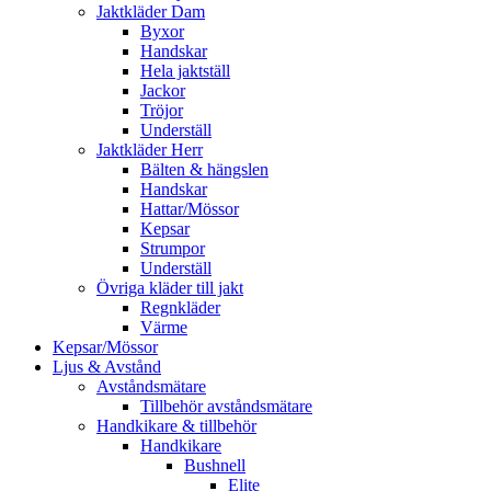
Jaktkläder Dam
Byxor
Handskar
Hela jaktställ
Jackor
Tröjor
Underställ
Jaktkläder Herr
Bälten & hängslen
Handskar
Hattar/Mössor
Kepsar
Strumpor
Underställ
Övriga kläder till jakt
Regnkläder
Värme
Kepsar/Mössor
Ljus & Avstånd
Avståndsmätare
Tillbehör avståndsmätare
Handkikare & tillbehör
Handkikare
Bushnell
Elite