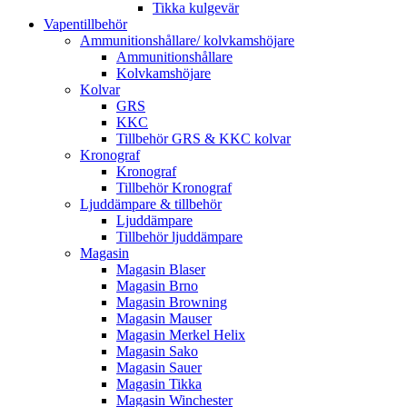
Tikka kulgevär
Vapentillbehör
Ammunitionshållare/ kolvkamshöjare
Ammunitionshållare
Kolvkamshöjare
Kolvar
GRS
KKC
Tillbehör GRS & KKC kolvar
Kronograf
Kronograf
Tillbehör Kronograf
Ljuddämpare & tillbehör
Ljuddämpare
Tillbehör ljuddämpare
Magasin
Magasin Blaser
Magasin Brno
Magasin Browning
Magasin Mauser
Magasin Merkel Helix
Magasin Sako
Magasin Sauer
Magasin Tikka
Magasin Winchester