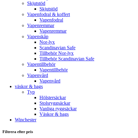
Skjutstöd
Skjutstöd
Vapenfodral & koffert
Vapenfodral
Vapenremmar
Vapenremmar
Vapenskåp
Nor-lyx
Scandinavian Safe
Tillbehör Nor-lyx
Tillbehör Scandinavian Safe
Vapentillbehör
Vapentillbehör
Vapenvård
Vapenvård
väskor & bags
Typ
Hölstersäckar
Stolsryggsäckar
Vanliga ryggsäckar
Väskor & bags
Winchester
Filtrera efter pris