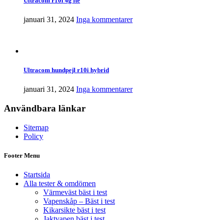
Ultracom r10i 4g lte
januari 31, 2024
Inga kommentarer
Ultracom hundpejl r10i hybrid
januari 31, 2024
Inga kommentarer
Användbara länkar
Sitemap
Policy
Footer Menu
Startsida
Alla tester & omdömen
Värmeväst bäst i test
Vapenskåp – Bäst i test
Kikarsikte bäst i test
Jaktvapen bäst i test