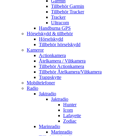
Garmin
Tillbehör Garmin
Tillbehör Tracker
Tracker
Ultracom
Handburna GPS
Hörselskydd & tillbehör
Hörselskydd
Tillbehör hörselskydd
Kameror
Actionkamera
Åtelkamera / Viltkamera
Tillbehör Actionkamera
Tillbehör Åtelkamera/Viltkamera
Trappskytte
Mobiltelefoner
Radio
Jaktradio
Jaktradio
Hunter
Icom
Lafayette
Zodiac
Marinradio
Marinradio