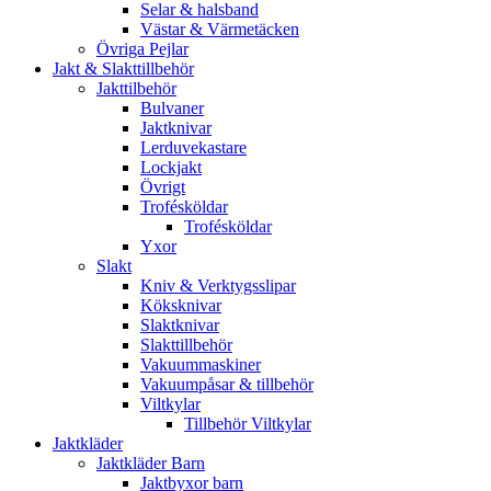
Selar & halsband
Västar & Värmetäcken
Övriga Pejlar
Jakt & Slakttillbehör
Jakttilbehör
Bulvaner
Jaktknivar
Lerduvekastare
Lockjakt
Övrigt
Trofésköldar
Trofésköldar
Yxor
Slakt
Kniv & Verktygsslipar
Köksknivar
Slaktknivar
Slakttillbehör
Vakuummaskiner
Vakuumpåsar & tillbehör
Viltkylar
Tillbehör Viltkylar
Jaktkläder
Jaktkläder Barn
Jaktbyxor barn