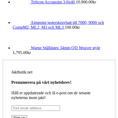
Trijicon Accupoint 3-9x40
10,900.00
kr
Aimpoint justerskruvhatt till 7000, 9000 och
CompM2, ML2, M3 och ML3
100.00
kr
Warne Stålfästen 34mm QD Weaver style
1,795.00
kr
Jaktbutik.net
Prenumerera på vårt nyhetsbrev!
Håll er uppdaterade och få e-post om de senaste
nyheterna inom jakt!