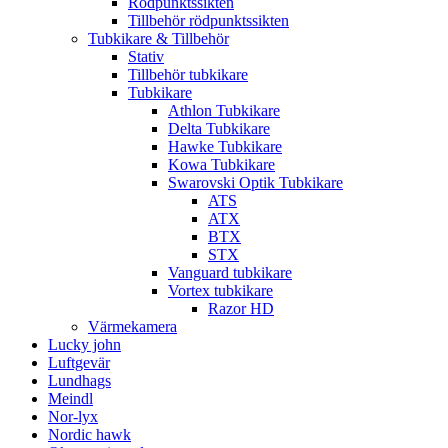
Rödpunktssikten
Tillbehör rödpunktssikten
Tubkikare & Tillbehör
Stativ
Tillbehör tubkikare
Tubkikare
Athlon Tubkikare
Delta Tubkikare
Hawke Tubkikare
Kowa Tubkikare
Swarovski Optik Tubkikare
ATS
ATX
BTX
STX
Vanguard tubkikare
Vortex tubkikare
Razor HD
Värmekamera
Lucky john
Luftgevär
Lundhags
Meindl
Nor-lyx
Nordic hawk