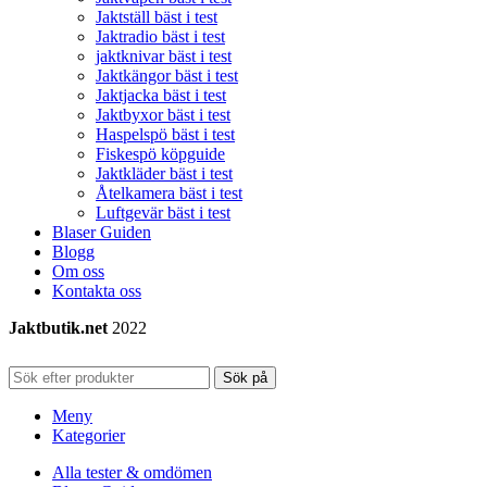
Jaktställ bäst i test
Jaktradio bäst i test
jaktknivar bäst i test
Jaktkängor bäst i test
Jaktjacka bäst i test
Jaktbyxor bäst i test
Haspelspö bäst i test
Fiskespö köpguide
Jaktkläder bäst i test
Åtelkamera bäst i test
Luftgevär bäst i test
Blaser Guiden
Blogg
Om oss
Kontakta oss
Jaktbutik.net
2022
Sök på
Meny
Kategorier
Alla tester & omdömen