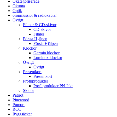
Okategoriserade
Okuma
Optik
öronmusslor & radiokablar
Övrigt
Filmer & CD-skivor
CD-skivor
Filmer
Första Hjälpen
Första Hjälpen
Klockor
Garmin klockor
Luminox klockor
Övrigt
Övrigt
Presentkort
Presentkort
Profilprodukter
Profilprodukter PN Jakt
Skidor
Patriot
Pinewood
Pumori
RCC
Ryggsäckar