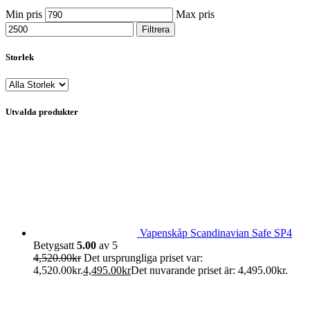
Min pris
Max pris
Filtrera
Storlek
Utvalda produkter
Vapenskåp Scandinavian Safe SP4
Betygsatt
5.00
av 5
4,520.00
kr
Det ursprungliga priset var:
4,520.00kr.
4,495.00
kr
Det nuvarande priset är: 4,495.00kr.