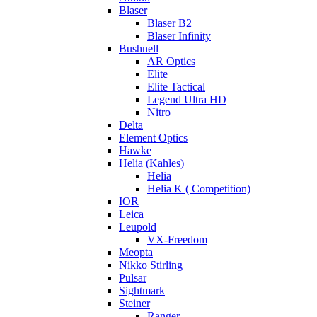
Blaser
Blaser B2
Blaser Infinity
Bushnell
AR Optics
Elite
Elite Tactical
Legend Ultra HD
Nitro
Delta
Element Optics
Hawke
Helia (Kahles)
Helia
Helia K ( Competition)
IOR
Leica
Leupold
VX-Freedom
Meopta
Nikko Stirling
Pulsar
Sightmark
Steiner
Ranger