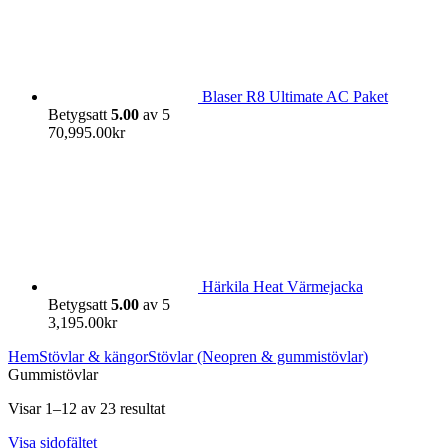
Blaser R8 Ultimate AC Paket
Betygsatt
5.00
av 5
70,995.00
kr
Härkila Heat Värmejacka
Betygsatt
5.00
av 5
3,195.00
kr
Hem
Stövlar & kängor
Stövlar (Neopren & gummistövlar)
Gummistövlar
Visar 1–12 av 23 resultat
Visa sidofältet