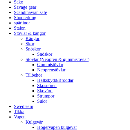
Sako
Savage gear
Scandinavian safe
Shooterking
spårlinor
Stalon
Stövlar & kängor
Kängor
Skor
Snöskor
Snöskor
Stövlar (Neopren & gummistövlar)
Gummistövlar
Neoprenstövlar
Tillbehör
Halkskydd/Broddar
Skosnören
Skovård
Strumpor
Sulor
Swedteam
Tikka
Vapen
Kulgevär
Högervapen kulgevär