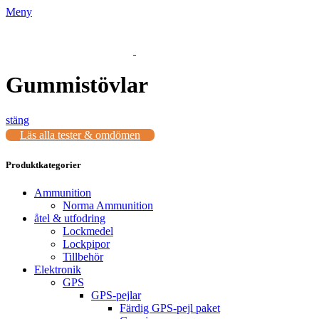
Meny
Gummistövlar
stäng
Läs alla tester & omdömen
Produktkategorier
Ammunition
Norma Ammunition
åtel & utfodring
Lockmedel
Lockpipor
Tillbehör
Elektronik
GPS
GPS-pejlar
Färdig GPS-pejl paket