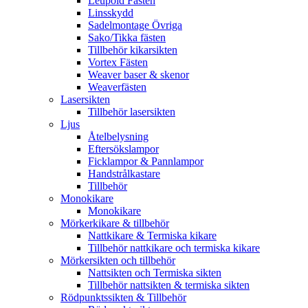
Leupold Fästen
Linsskydd
Sadelmontage Övriga
Sako/Tikka fästen
Tillbehör kikarsikten
Vortex Fästen
Weaver baser & skenor
Weaverfästen
Lasersikten
Tillbehör lasersikten
Ljus
Åtelbelysning
Eftersökslampor
Ficklampor & Pannlampor
Handstrålkastare
Tillbehör
Monokikare
Monokikare
Mörkerkikare & tillbehör
Nattkikare & Termiska kikare
Tillbehör nattkikare och termiska kikare
Mörkersikten och tillbehör
Nattsikten och Termiska sikten
Tillbehör nattsikten & termiska sikten
Rödpunktssikten & Tillbehör