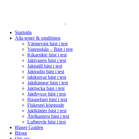
SVERIGES STÖRSTA JÄMFÖRELSESAJT FÖR JAKTPRO
Startsida
Alla tester & omdömen
Värmeväst bäst i test
Vapenskåp – Bäst i test
Kikarsikte bäst i test
Jaktvapen bäst i test
Jaktställ bäst i test
Jaktradio bäst i test
jaktknivar bäst i test
Jaktkängor bäst i test
Jaktjacka bäst i test
Jaktbyxor bäst i test
Haspelspö bäst i test
Fiskespö köpguide
Jaktkläder bäst i test
Åtelkamera bäst i test
Luftgevär bäst i test
Blaser Guiden
Blogg
Om oss