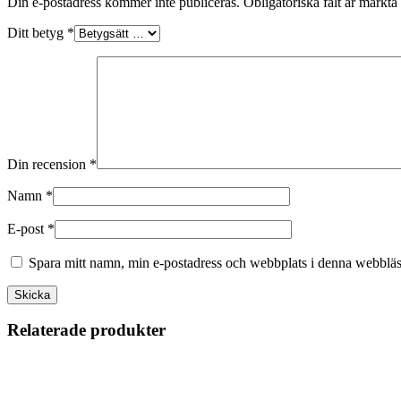
Din e-postadress kommer inte publiceras.
Obligatoriska fält är märkta
Ditt betyg
*
Din recension
*
Namn
*
E-post
*
Spara mitt namn, min e-postadress och webbplats i denna webbläsa
Relaterade produkter