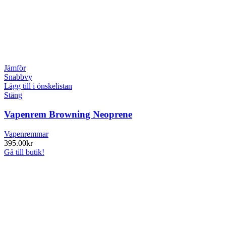
Jämför
Snabbvy
Lägg till i önskelistan
Stäng
Vapenrem Browning Neoprene
Vapenremmar
395.00
kr
Gå till butik!