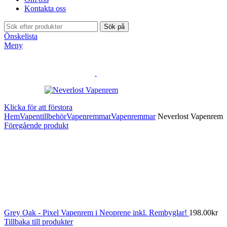
Kontakta oss
Sök på
Önskelista
Meny
Klicka för att förstora
Hem
Vapentillbehör
Vapenremmar
Vapenremmar
Neverlost Vapenrem
Föregående produkt
Grey Oak - Pixel Vapenrem i Neoprene inkl. Rembyglar!
198.00
kr
Tillbaka till produkter