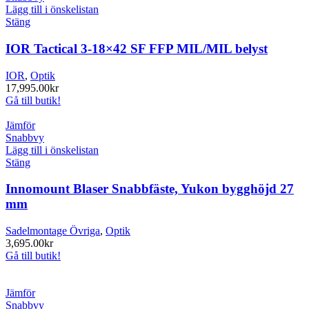
Lägg till i önskelistan
Stäng
IOR Tactical 3-18×42 SF FFP MIL/MIL belyst
IOR
,
Optik
17,995.00
kr
Gå till butik!
Jämför
Snabbvy
Lägg till i önskelistan
Stäng
Innomount Blaser Snabbfäste, Yukon bygghöjd 27
mm
Sadelmontage Övriga
,
Optik
3,695.00
kr
Gå till butik!
Jämför
Snabbvy