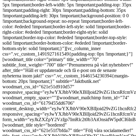
5px !important;border-left-width: 5px !important;padding-top: 35px
!important;padding-right: 30px !important;padding-bottom: 35px
!important;padding-left: 30px !important;background-position: 0 0
!important;background-repeat: no-repeat !important;border-left-
color: #ededed !important;border-left-style: solid !important;border-
right-color: #ededed !important;border-right-style: solid
!important;border-top-color: #ededed !important;border-top-style:
solid !important;border-bottom-color: #ededed !important;border-
bottom-style: solid !important;}"][vc_column_inner
css=".vc_custom_1491927161549{padding-top: 0px !important;}"]
[woodmart_title color="primary" title_width="70"
subtitle_font_weight="700" title="Prenumerera på vårt nyhetsbrev!"
after_title="Håll er uppdaterade och få e-post om de senaste
nyheterna inom jakt!" css=".vc_custom_1646154230394{margin-
bottom: 20px !important;}" subtitle="Jaktbutik.net"
woodmart_css_id="621e51d910d57"
responsive_spacing="eyJwYXJhbV90eXBlIjoid29vZG1hcnRfc
woodmart_empty_space=""][woodmart_mailchimp form_id="74"
woodmart_css_id="6179455dd6706"
content_desktop_width="eyJwYXJhbV90eXBlIjoid29vZG1hcn
responsive_spacing="eyJwYXJhbV90eXBlIjoid29vZG1hcnRf
form_width="eyJkZXZpY2VzIjp7ImRlc2t0b3AiOnsidW5pdCI6I
[woodmart_title style="bordered"
woodmart_css_id="621e51f7bfda7" title="Följ våra socialamedier!"
title_font_size="eyJwYXJhbV90eXBlIjoid29vZG1hcnRfcmVz