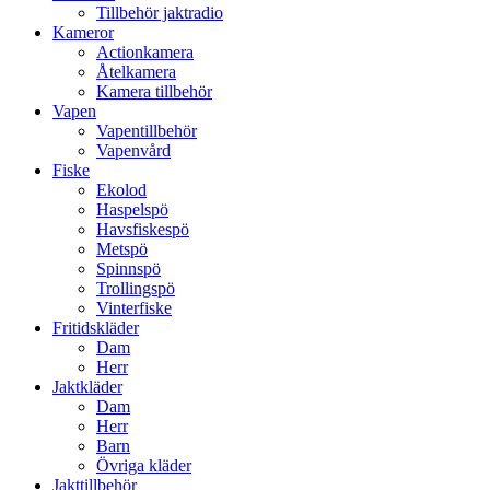
Tillbehör jaktradio
Kameror
Actionkamera
Åtelkamera
Kamera tillbehör
Vapen
Vapentillbehör
Vapenvård
Fiske
Ekolod
Haspelspö
Havsfiskespö
Metspö
Spinnspö
Trollingspö
Vinterfiske
Fritidskläder
Dam
Herr
Jaktkläder
Dam
Herr
Barn
Övriga kläder
Jakttillbehör