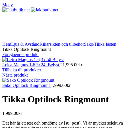
Meny
Klicka för att förstora
Hem
Ljus & Avstånd
Kikarsikten och tillbehör
Sako/Tikka fästen
Tikka Optilock Ringmount
Föregående produkt
Leica Magnus 1-6,3x24i Belyst
21,995.00
kr
Tillbaka till produkter
Nästa produkt
Sako Optilock Ringmount
1,999.00
kr
Tikka Optilock Ringmount
1,999.00
kr
Det här är ett test och omdöme av [su_post]. Vi är mycket selektiva