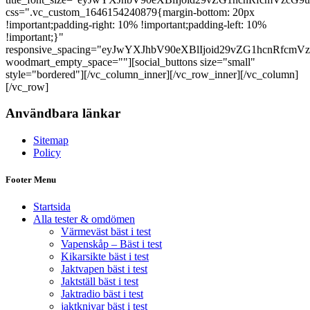
css=".vc_custom_1646154240879{margin-bottom: 20px
!important;padding-right: 10% !important;padding-left: 10%
!important;}"
responsive_spacing="eyJwYXJhbV90eXBlIjoid29vZG1hcnRfcm
woodmart_empty_space=""][social_buttons size="small"
style="bordered"][/vc_column_inner][/vc_row_inner][/vc_column]
[/vc_row]
Användbara länkar
Sitemap
Policy
Footer Menu
Startsida
Alla tester & omdömen
Värmeväst bäst i test
Vapenskåp – Bäst i test
Kikarsikte bäst i test
Jaktvapen bäst i test
Jaktställ bäst i test
Jaktradio bäst i test
jaktknivar bäst i test