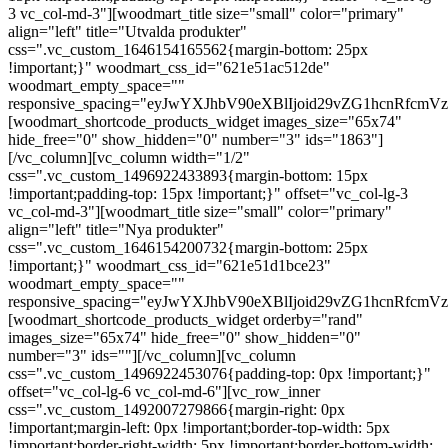
3 vc_col-md-3"][woodmart_title size="small" color="primary"
align="left" title="Utvalda produkter"
css=".vc_custom_1646154165562{margin-bottom: 25px
!important;}" woodmart_css_id="621e51ac512de"
woodmart_empty_space=""
responsive_spacing="eyJwYXJhbV90eXBlIjoid29vZG1hcnRfcm
[woodmart_shortcode_products_widget images_size="65x74"
hide_free="0" show_hidden="0" number="3" ids="1863"]
[/vc_column][vc_column width="1/2"
css=".vc_custom_1496922433893{margin-bottom: 15px
!important;padding-top: 15px !important;}" offset="vc_col-lg-3
vc_col-md-3"][woodmart_title size="small" color="primary"
align="left" title="Nya produkter"
css=".vc_custom_1646154200732{margin-bottom: 25px
!important;}" woodmart_css_id="621e51d1bce23"
woodmart_empty_space=""
responsive_spacing="eyJwYXJhbV90eXBlIjoid29vZG1hcnRfcm
[woodmart_shortcode_products_widget orderby="rand"
images_size="65x74" hide_free="0" show_hidden="0"
number="3" ids=""][/vc_column][vc_column
css=".vc_custom_1496922453076{padding-top: 0px !important;}"
offset="vc_col-lg-6 vc_col-md-6"][vc_row_inner
css=".vc_custom_1492007279866{margin-right: 0px
!important;margin-left: 0px !important;border-top-width: 5px
!important;border-right-width: 5px !important;border-bottom-width: