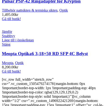
Pulsar PSP-42 Ringadapter för Krypton
Tillbehör nattsikten & termiska sikten
,
Optik
1,495.00
kr
Gå till butik!
Jämför
Snabbvy
Lägg till i önskelistan
Stäng
Meopta Optika6 3-18×50 RD SFP 4C Belyst
Meopta
,
Optik
8,200.00
kr
Gå till butik!
[vc_row full_width="stretch_row"
css=".vc_custom_1505479274178{margin-bottom: 0px
!important;border-top-width: 1px !important;padding-top: 40px
!important;border-top-color: rgba(129,129,129,0.2)
!important;border-top-style: solid !important;}"][vc_column
width="1/2" css=".vc_custom_1496922421269{margin-bottom:
15px !important;padding-top: 15px !important;}" offset="vc_col-lg-