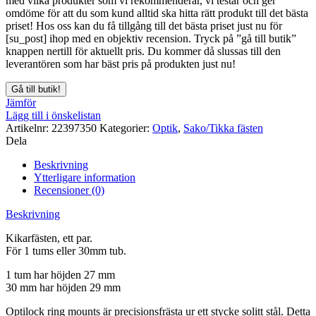
med vilka produkter som vi rekommenderar, vi testar och ger
omdöme för att du som kund alltid ska hitta rätt produkt till det bästa
priset! Hos oss kan du få tillgång till det bästa priset just nu för
[su_post] ihop med en objektiv recension. Tryck på ”gå till butik”
knappen nertill för aktuellt pris. Du kommer då slussas till den
leverantören som har bäst pris på produkten just nu!
Gå till butik!
Jämför
Lägg till i önskelistan
Artikelnr:
22397350
Kategorier:
Optik
,
Sako/Tikka fästen
Dela
Beskrivning
Ytterligare information
Recensioner (0)
Beskrivning
Kikarfästen, ett par.
För 1 tums eller 30mm tub.
1 tum har höjden 27 mm
30 mm har höjden 29 mm
Optilock ring mounts är precisionsfrästa ur ett stycke solitt stål. Detta