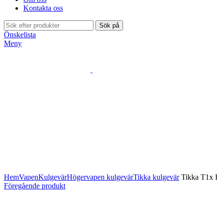
Kontakta oss
Sök på
Önskelista
Meny
Klicka för att förstora
Hem
Vapen
Kulgevär
Högervapen kulgevär
Tikka kulgevär
Tikka T1x 
Föregående produkt