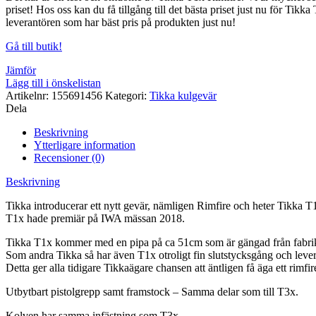
priset! Hos oss kan du få tillgång till det bästa priset just nu för Tik
leverantören som har bäst pris på produkten just nu!
Gå till butik!
Jämför
Lägg till i önskelistan
Artikelnr:
155691456
Kategori:
Tikka kulgevär
Dela
Beskrivning
Ytterligare information
Recensioner (0)
Beskrivning
Tikka introducerar ett nytt gevär, nämligen Rimfire och heter Tikka T
T1x hade premiär på IWA mässan 2018.
Tikka T1x kommer med en pipa på ca 51cm som är gängad från fabri
Som andra Tikka så har även T1x otroligt fin slutstycksgång och lever
Detta ger alla tidigare Tikkaägare chansen att äntligen få äga ett rimfir
Utbytbart pistolgrepp samt framstock – Samma delar som till T3x.
Kolven har samma infästning som T3x.