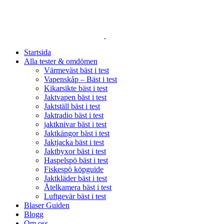
SVERIGES STÖRSTA JÄMFÖRELSESAJT FÖR JAKTPRO
Startsida
Alla tester & omdömen
Värmeväst bäst i test
Vapenskåp – Bäst i test
Kikarsikte bäst i test
Jaktvapen bäst i test
Jaktställ bäst i test
Jaktradio bäst i test
jaktknivar bäst i test
Jaktkängor bäst i test
Jaktjacka bäst i test
Jaktbyxor bäst i test
Haspelspö bäst i test
Fiskespö köpguide
Jaktkläder bäst i test
Åtelkamera bäst i test
Luftgevär bäst i test
Blaser Guiden
Blogg
Om oss