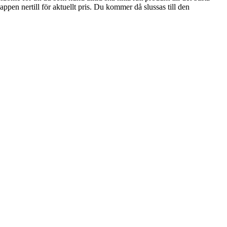
appen nertill för aktuellt pris. Du kommer då slussas till den