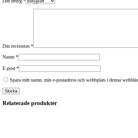
Ditt betyg
*
Din recension
*
Namn
*
E-post
*
Spara mitt namn, min e-postadress och webbplats i denna webbläsa
Relaterade produkter