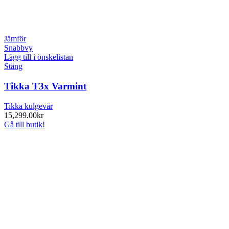
Jämför
Snabbvy
Lägg till i önskelistan
Stäng
Tikka T3x Varmint
Tikka kulgevär
15,299.00
kr
Gå till butik!