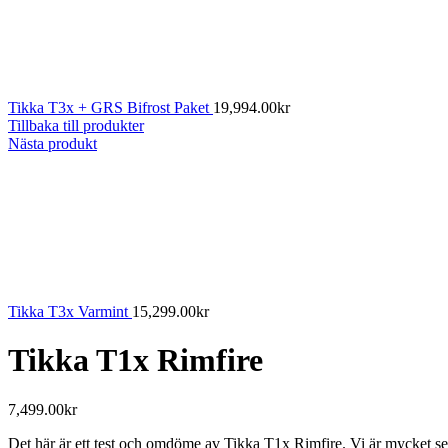
Tikka T3x + GRS Bifrost Paket
19,994.00
kr
Tillbaka till produkter
Nästa produkt
Tikka T3x Varmint
15,299.00
kr
Tikka T1x Rimfire
7,499.00
kr
Det här är ett test och omdöme av Tikka T1x Rimfire. Vi är mycket sel