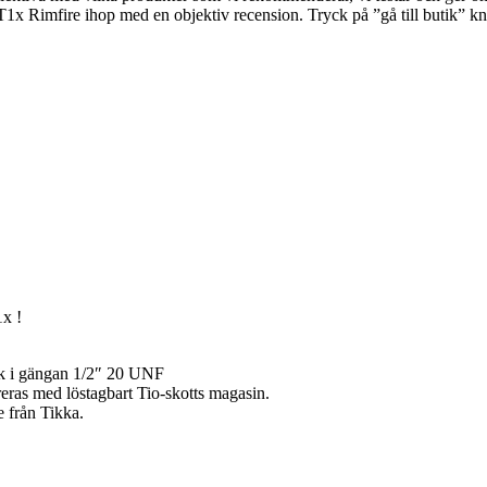
ka T1x Rimfire ihop med en objektiv recension. Tryck på ”gå till butik” kn
1x !
k i gängan 1/2″ 20 UNF
eras med löstagbart Tio-skotts magasin.
e från Tikka.