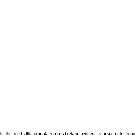
ektiva med vilka produkter som vi rekommenderar, vi testar och ger omdöm