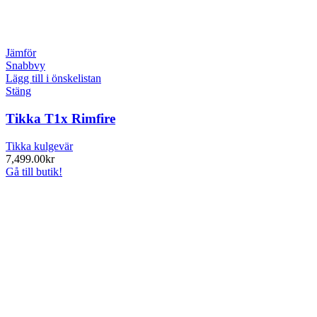
Jämför
Snabbvy
Lägg till i önskelistan
Stäng
Tikka T1x Rimfire
Tikka kulgevär
7,499.00
kr
Gå till butik!