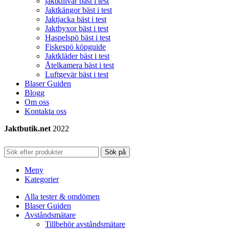
jaktknivar bäst i test
Jaktkängor bäst i test
Jaktjacka bäst i test
Jaktbyxor bäst i test
Haspelspö bäst i test
Fiskespö köpguide
Jaktkläder bäst i test
Åtelkamera bäst i test
Luftgevär bäst i test
Blaser Guiden
Blogg
Om oss
Kontakta oss
Jaktbutik.net
2022
Sök på
Meny
Kategorier
Alla tester & omdömen
Blaser Guiden
Avståndsmätare
Tillbehör avståndsmätare