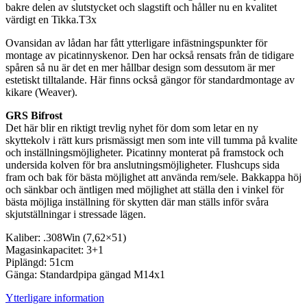
bakre delen av slutstycket och slagstift och håller nu en kvalitet
värdigt en Tikka.T3x
Ovansidan av lådan har fått ytterligare infästningspunkter för
montage av picatinnyskenor. Den har också rensats från de tidigare
spåren så nu är det en mer hållbar design som dessutom är mer
estetiskt tilltalande. Här finns också gängor för standardmontage av
kikare (Weaver).
GRS Bifrost
Det här blir en riktigt trevlig nyhet för dom som letar en ny
skyttekolv i rätt kurs prismässigt men som inte vill tumma på kvalite
och inställningsmöjligheter. Picatinny monterat på framstock och
undersida kolven för bra anslutningsmöjligheter. Flushcups sida
fram och bak för bästa möjlighet att använda rem/sele. Bakkappa höj
och sänkbar och äntligen med möjlighet att ställa den i vinkel för
bästa möjliga inställning för skytten där man ställs inför svåra
skjutställningar i stressade lägen.
Kaliber: .308Win (7,62×51)
Magasinkapacitet: 3+1
Piplängd: 51cm
Gänga: Standardpipa gängad M14x1
Ytterligare information