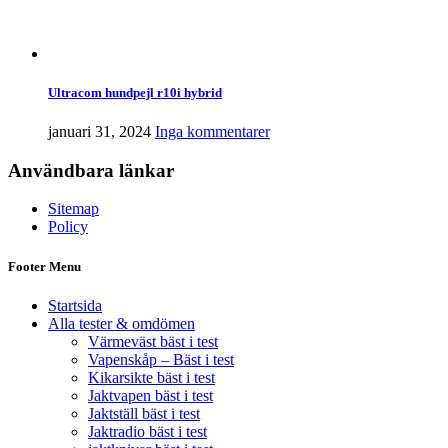
Ultracom hundpejl r10i hybrid
januari 31, 2024
Inga kommentarer
Användbara länkar
Sitemap
Policy
Footer Menu
Startsida
Alla tester & omdömen
Värmeväst bäst i test
Vapenskåp – Bäst i test
Kikarsikte bäst i test
Jaktvapen bäst i test
Jaktställ bäst i test
Jaktradio bäst i test