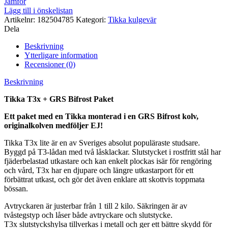
Jämför
Lägg till i önskelistan
Artikelnr:
182504785
Kategori:
Tikka kulgevär
Dela
Beskrivning
Ytterligare information
Recensioner (0)
Beskrivning
Tikka T3x + GRS Bifrost Paket
Ett paket med en Tikka monterad i en GRS Bifrost kolv,
originalkolven medföljer EJ!
Tikka T3x lite är en av Sveriges absolut populäraste studsare.
Byggd på T3-lådan med två låsklackar. Slutstycket i rostfritt stål har
fjäderbelastad utkastare och kan enkelt plockas isär för rengöring
och vård, T3x har en djupare och längre utkastarport för ett
förbättrat utkast, och gör det även enklare att skottvis toppmata
bössan.
Avtryckaren är justerbar från 1 till 2 kilo. Säkringen är av
tvåstegstyp och låser både avtryckare och slutstycke.
T3x slutstyckshylsa tillverkas i metall och ger ett bättre skydd för