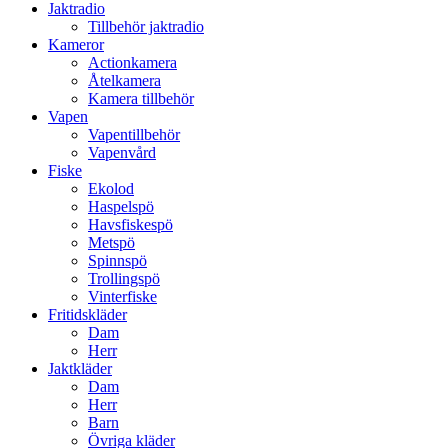
Jaktradio
Tillbehör jaktradio
Kameror
Actionkamera
Åtelkamera
Kamera tillbehör
Vapen
Vapentillbehör
Vapenvård
Fiske
Ekolod
Haspelspö
Havsfiskespö
Metspö
Spinnspö
Trollingspö
Vinterfiske
Fritidskläder
Dam
Herr
Jaktkläder
Dam
Herr
Barn
Övriga kläder