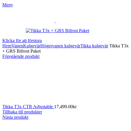
Meny
Klicka för att förstora
Hem
Vapen
Kulgevär
Högervapen kulgevär
Tikka kulgevär
Tikka T3x
+ GRS Bifrost Paket
Föregående produkt
Tikka T3x CTR Adjustable
17,499.00
kr
Tillbaka till produkter
Nästa produkt