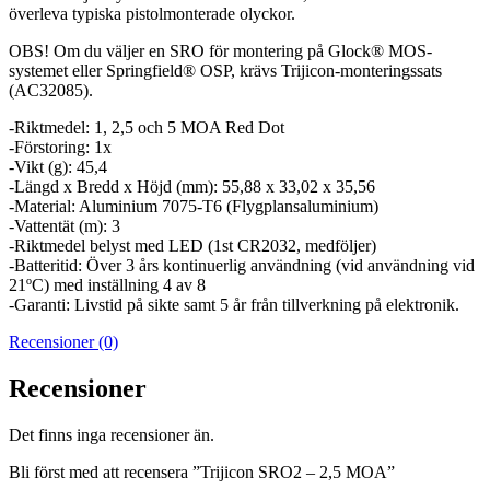
överleva typiska pistolmonterade olyckor.
OBS! Om du väljer en SRO för montering på Glock® MOS-
systemet eller Springfield® OSP, krävs Trijicon-monteringssats
(AC32085).
-Riktmedel: 1, 2,5 och 5 MOA Red Dot
-Förstoring: 1x
-Vikt (g): 45,4
-Längd x Bredd x Höjd (mm): 55,88 x 33,02 x 35,56
-Material: Aluminium 7075-T6 (Flygplansaluminium)
-Vattentät (m): 3
-Riktmedel belyst med LED (1st CR2032, medföljer)
-Batteritid: Över 3 års kontinuerlig användning (vid användning vid
21ºC) med inställning 4 av 8
-Garanti: Livstid på sikte samt 5 år från tillverkning på elektronik.
Recensioner (0)
Recensioner
Det finns inga recensioner än.
Bli först med att recensera ”Trijicon SRO2 – 2,5 MOA”