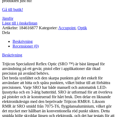
produkten just nu!
Gå till butik!
Jämför
Lägg till i önskelistan
Artikelnr:
184616877
Kategorier:
Accupoint
,
Optik
Dela
Beskrivning
Recensioner (0)
Beskrivning
Trijicon Specialized Reflex Optic (SRO ™) är bäst lämpad för
användning på ett gevär, pistol eller i applikationer där ökad
precision på avstånd behövs.
Det breda synfältet och den skarpa punkten gör det enkelt för
användare att hitta och spåra punkten, vilket bidrar till att förbättra
precisionen. Varje SRO har både manuell och automatisk LED-
ljusstyrka och en 3-årig batteritid. SRO är utformad för att överleva
på pistoler och är konstruerad för hårt bruk. Den delar en liknande
elektronikdesign med den beprövade Trijicon RMR®. Liksom
RMR är SRO smidd från 7075-T6, flygplansaluminium, vilket gör
det mycket mer hållbart än konventionella röd punkt sikten. Detta
smidda hölje skyddar linsen och elektronik, och det har testats för att