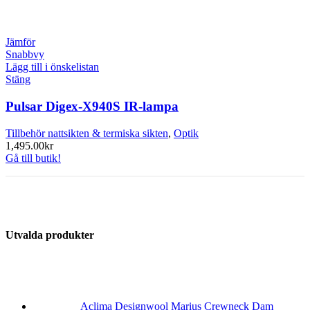
Jämför
Snabbvy
Lägg till i önskelistan
Stäng
Pulsar Digex-X940S IR-lampa
Tillbehör nattsikten & termiska sikten
,
Optik
1,495.00
kr
Gå till butik!
Utvalda produkter
Aclima Designwool Marius Crewneck Dam