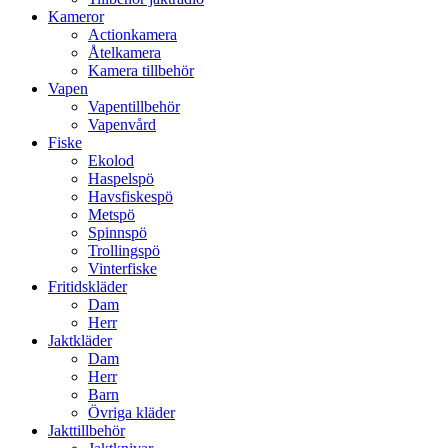
Kameror
Actionkamera
Åtelkamera
Kamera tillbehör
Vapen
Vapentillbehör
Vapenvård
Fiske
Ekolod
Haspelspö
Havsfiskespö
Metspö
Spinnspö
Trollingspö
Vinterfiske
Fritidskläder
Dam
Herr
Jaktkläder
Dam
Herr
Barn
Övriga kläder
Jakttillbehör