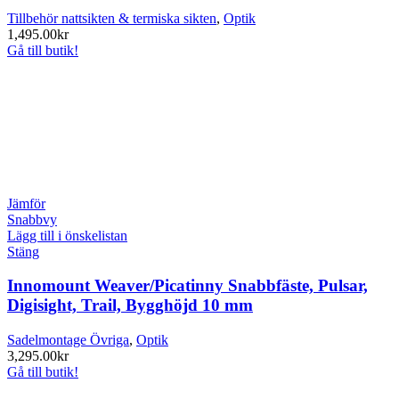
Tillbehör nattsikten & termiska sikten
,
Optik
1,495.00
kr
Gå till butik!
Jämför
Snabbvy
Lägg till i önskelistan
Stäng
Innomount Weaver/Picatinny Snabbfäste, Pulsar,
Digisight, Trail, Bygghöjd 10 mm
Sadelmontage Övriga
,
Optik
3,295.00
kr
Gå till butik!