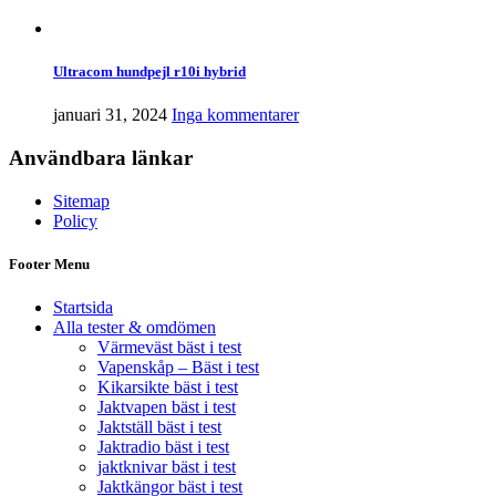
Ultracom hundpejl r10i hybrid
januari 31, 2024
Inga kommentarer
Användbara länkar
Sitemap
Policy
Footer Menu
Startsida
Alla tester & omdömen
Värmeväst bäst i test
Vapenskåp – Bäst i test
Kikarsikte bäst i test
Jaktvapen bäst i test
Jaktställ bäst i test
Jaktradio bäst i test
jaktknivar bäst i test
Jaktkängor bäst i test