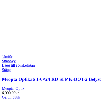
Jämför
Snabbvy
Lägg till i önskelistan
Stäng
Meopta Optika6 1-6×24 RD SFP K-DOT-2 Belyst
Meopta
,
Optik
6,990.00
kr
Gå till butik!