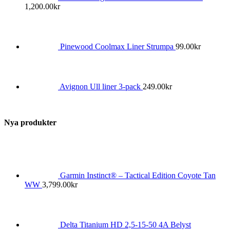
1,200.00
kr
Pinewood Coolmax Liner Strumpa
99.00
kr
Avignon Ull liner 3-pack
249.00
kr
Nya produkter
Garmin Instinct® – Tactical Edition Coyote Tan
WW
3,799.00
kr
Delta Titanium HD 2,5-15-50 4A Belyst