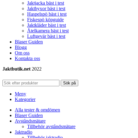
Jaktjacka bäst i test
Jaktbyxor bäst i test
Haspelspö bäst i test
Fiskespö köpguide
Jaktkläder bäst i test
Åtelkamera bäst i test
Luftgevär bäst i test
Blaser Guiden
Blogg
Om oss
Kontakta oss
Jaktbutik.net
2022
Sök på
Meny
Kategorier
Alla tester & omdömen
Blaser Guiden
Avståndsmätare
Tillbehör avståndsmätare
Jaktradio
Tillbehör jaktradio