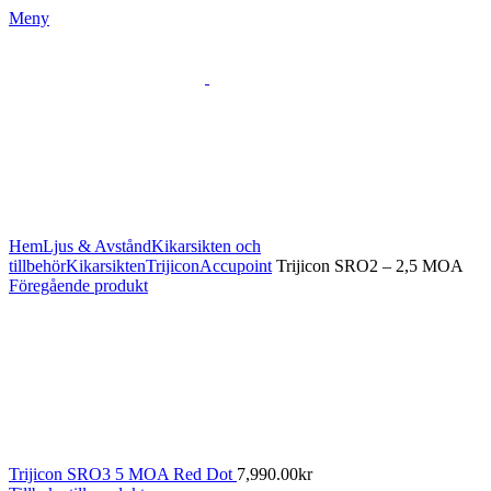
Meny
Klicka för att förstora
Hem
Ljus & Avstånd
Kikarsikten och
tillbehör
Kikarsikten
Trijicon
Accupoint
Trijicon SRO2 – 2,5 MOA
Föregående produkt
Trijicon SRO3 5 MOA Red Dot
7,990.00
kr