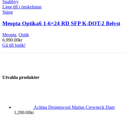
Snabbvy
Lägg till i önskelistan
Stäng
Meopta Optika6 1-6×24 RD SFP K-DOT-2 Belyst
Meopta
,
Optik
6,990.00
kr
Gå till butik!
Utvalda produkter
Aclima Designwool Marius Crewneck Dam
1,200.00
kr