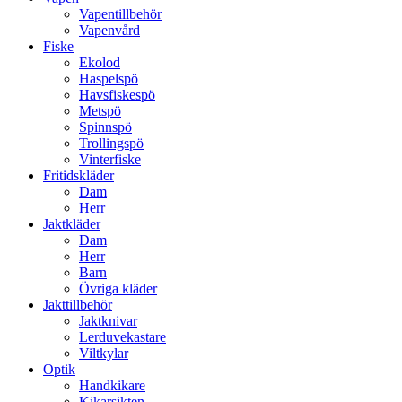
Vapentillbehör
Vapenvård
Fiske
Ekolod
Haspelspö
Havsfiskespö
Metspö
Spinnspö
Trollingspö
Vinterfiske
Fritidskläder
Dam
Herr
Jaktkläder
Dam
Herr
Barn
Övriga kläder
Jakttillbehör
Jaktknivar
Lerduvekastare
Viltkylar
Optik
Handkikare
Kikarsikten