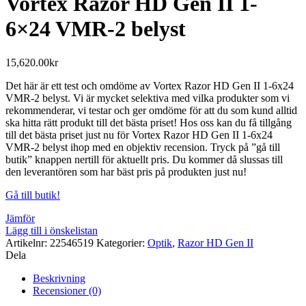
Vortex Razor HD Gen II 1-
6×24 VMR-2 belyst
15,620.00
kr
Det här är ett test och omdöme av Vortex Razor HD Gen II 1-6x24
VMR-2 belyst. Vi är mycket selektiva med vilka produkter som vi
rekommenderar, vi testar och ger omdöme för att du som kund alltid
ska hitta rätt produkt till det bästa priset! Hos oss kan du få tillgång
till det bästa priset just nu för Vortex Razor HD Gen II 1-6x24
VMR-2 belyst ihop med en objektiv recension. Tryck på ”gå till
butik” knappen nertill för aktuellt pris. Du kommer då slussas till
den leverantören som har bäst pris på produkten just nu!
Gå till butik!
Jämför
Lägg till i önskelistan
Artikelnr:
22546519
Kategorier:
Optik
,
Razor HD Gen II
Dela
Beskrivning
Recensioner (0)