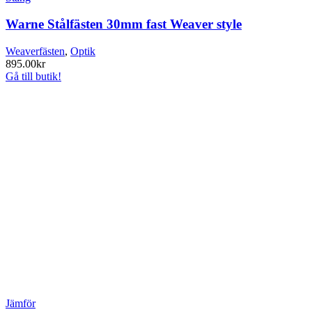
Warne Stålfästen 30mm fast Weaver style
Weaverfästen
,
Optik
895.00
kr
Gå till butik!
Jämför