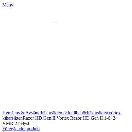
Meny
Klicka för att förstora
Hem
Ljus & Avstånd
Kikarsikten och tillbehör
Kikarsikten
Vortex
kikarsikten
Razor HD Gen II
Vortex Razor HD Gen II 1-6×24
VMR-2 belyst
Föregående produkt