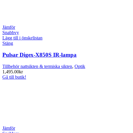
Jämför
Snabbvy
Lägg till i önskelistan
Stäng
Pulsar Digex-X850S IR-lampa
Tillbehör nattsikten & termiska sikten
,
Optik
1,495.00
kr
Gå till butik!
Jämför