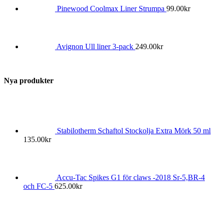
Pinewood Coolmax Liner Strumpa
99.00
kr
Avignon Ull liner 3-pack
249.00
kr
Nya produkter
Stabilotherm Schaftol Stockolja Extra Mörk 50 ml
135.00
kr
Accu-Tac Spikes G1 för claws -2018 Sr-5,BR-4
och FC-5
625.00
kr