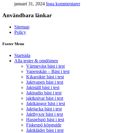
januari 31, 2024
Inga kommentarer
Användbara länkar
Sitemap
Policy
Footer Menu
Startsida
Alla tester & omdömen
Värmeväst bäst i test
Vapenskåp – Bäst i test
Kikarsikte bäst i test
Jaktvapen bäst i test
Jaktställ bäst i test
Jaktradio bäst i test
jaktknivar bäst i test
Jaktkängor bäst i test
Jaktjacka bäst i test
Jaktbyxor bäst i test
Haspelspö bäst i test
Fiskespö köpguide
Jaktkläder bäst i test