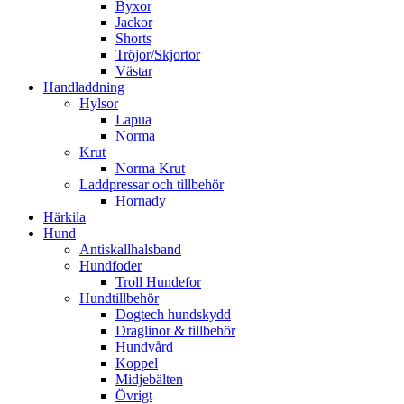
Byxor
Jackor
Shorts
Tröjor/Skjortor
Västar
Handladdning
Hylsor
Lapua
Norma
Krut
Norma Krut
Laddpressar och tillbehör
Hornady
Härkila
Hund
Antiskallhalsband
Hundfoder
Troll Hundefor
Hundtillbehör
Dogtech hundskydd
Draglinor & tillbehör
Hundvård
Koppel
Midjebälten
Övrigt