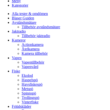
Meny
Kategorier
Alla tester & omdömen
Blaser Guiden
Avståndsmätare
Tillbehör avståndsmätare
Jaktradio
Tillbehör jaktradio
Kameror
Actionkamera
Åtelkamera
Kamera tillbehör
Vapen
Vapentillbehör
Vapenvård
Fiske
Ekolod
Haspelspö
Havsfiskespö
Metspö
Spinnspö
Trollingspö
Vinterfiske
Fritidskläder