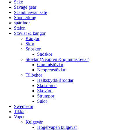
Sako
Savage gear
Scandinavian safe
Shooterking
spårlinor
Stalon
Stövlar & kängor
Kängor
Skor
Snöskor
Snöskor
Stövlar (Neopren & gummistövlar)
Gummistövlar
Neoprenstövlar
Tillbehör
Halkskydd/Broddar
Skosnören
Skovård
Strumpor
Sulor
Swedteam
Tikka
Vapen
Kulgevär
Högervapen kulgevär