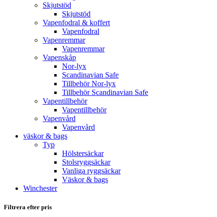
Skjutstöd
Skjutstöd
Vapenfodral & koffert
Vapenfodral
Vapenremmar
Vapenremmar
Vapenskåp
Nor-lyx
Scandinavian Safe
Tillbehör Nor-lyx
Tillbehör Scandinavian Safe
Vapentillbehör
Vapentillbehör
Vapenvård
Vapenvård
väskor & bags
Typ
Hölstersäckar
Stolsryggsäckar
Vanliga ryggsäckar
Väskor & bags
Winchester
Filtrera efter pris