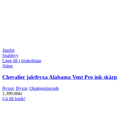
Jämför
Snabbvy
Lägg till i önskelistan
Stäng
Chevalier jaktbyxa Alabama Vent Pro ink skärp
Byxor
,
Byxor
,
Okategoriserade
1,399.00
kr
Gå till butik!