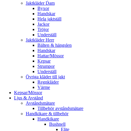
Jaktkläder Dam
Byxor
Handskar
Hela jaktställ
Jackor
Tröjor
Underställ
Jaktkläder Herr
Bälten & hängslen
Handskar
Hattar/Mössor
Kepsar
Strumpor
Underställ
Övriga kläder till jakt
Regnkläder
Värme
Kepsar/Mössor
Ljus & Avstånd
Avståndsmätare
Tillbehör avståndsmätare
Handkikare & tillbehör
Handkikare
Bushnell
Elite