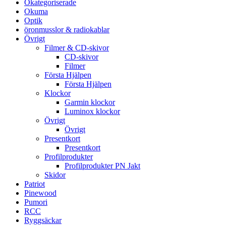
Okategoriserade
Okuma
Optik
öronmusslor & radiokablar
Övrigt
Filmer & CD-skivor
CD-skivor
Filmer
Första Hjälpen
Första Hjälpen
Klockor
Garmin klockor
Luminox klockor
Övrigt
Övrigt
Presentkort
Presentkort
Profilprodukter
Profilprodukter PN Jakt
Skidor
Patriot
Pinewood
Pumori
RCC
Ryggsäckar