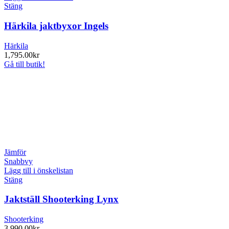
Stäng
Härkila jaktbyxor Ingels
Härkila
1,795.00
kr
Gå till butik!
Jämför
Snabbvy
Lägg till i önskelistan
Stäng
Jaktställ Shooterking Lynx
Shooterking
3,990.00
kr