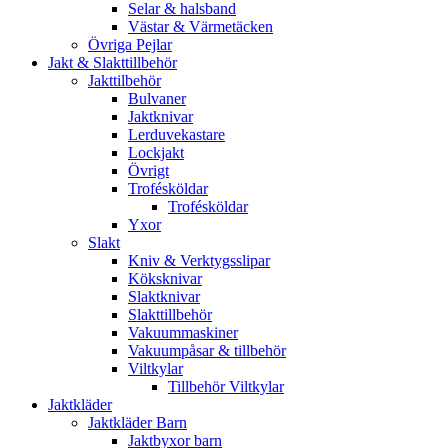
Selar & halsband
Västar & Värmetäcken
Övriga Pejlar
Jakt & Slakttillbehör
Jakttilbehör
Bulvaner
Jaktknivar
Lerduvekastare
Lockjakt
Övrigt
Trofésköldar
Trofésköldar
Yxor
Slakt
Kniv & Verktygsslipar
Köksknivar
Slaktknivar
Slakttillbehör
Vakuummaskiner
Vakuumpåsar & tillbehör
Viltkylar
Tillbehör Viltkylar
Jaktkläder
Jaktkläder Barn
Jaktbyxor barn