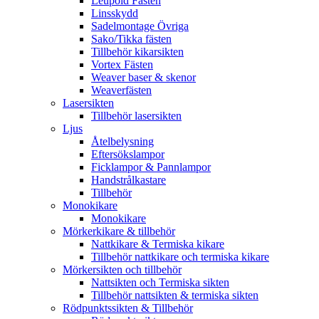
Leupold Fästen
Linsskydd
Sadelmontage Övriga
Sako/Tikka fästen
Tillbehör kikarsikten
Vortex Fästen
Weaver baser & skenor
Weaverfästen
Lasersikten
Tillbehör lasersikten
Ljus
Åtelbelysning
Eftersökslampor
Ficklampor & Pannlampor
Handstrålkastare
Tillbehör
Monokikare
Monokikare
Mörkerkikare & tillbehör
Nattkikare & Termiska kikare
Tillbehör nattkikare och termiska kikare
Mörkersikten och tillbehör
Nattsikten och Termiska sikten
Tillbehör nattsikten & termiska sikten
Rödpunktssikten & Tillbehör