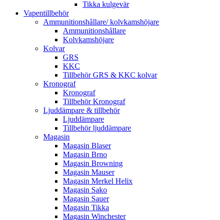
Tikka kulgevär
Vapentillbehör
Ammunitionshållare/ kolvkamshöjare
Ammunitionshållare
Kolvkamshöjare
Kolvar
GRS
KKC
Tillbehör GRS & KKC kolvar
Kronograf
Kronograf
Tillbehör Kronograf
Ljuddämpare & tillbehör
Ljuddämpare
Tillbehör ljuddämpare
Magasin
Magasin Blaser
Magasin Brno
Magasin Browning
Magasin Mauser
Magasin Merkel Helix
Magasin Sako
Magasin Sauer
Magasin Tikka
Magasin Winchester