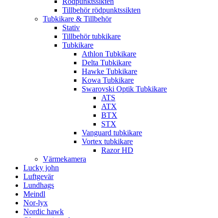
Rödpunktssikten
Tillbehör rödpunktssikten
Tubkikare & Tillbehör
Stativ
Tillbehör tubkikare
Tubkikare
Athlon Tubkikare
Delta Tubkikare
Hawke Tubkikare
Kowa Tubkikare
Swarovski Optik Tubkikare
ATS
ATX
BTX
STX
Vanguard tubkikare
Vortex tubkikare
Razor HD
Värmekamera
Lucky john
Luftgevär
Lundhags
Meindl
Nor-lyx
Nordic hawk