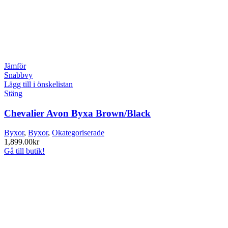
Jämför
Snabbvy
Lägg till i önskelistan
Stäng
Chevalier Avon Byxa Brown/Black
Byxor
,
Byxor
,
Okategoriserade
1,899.00
kr
Gå till butik!