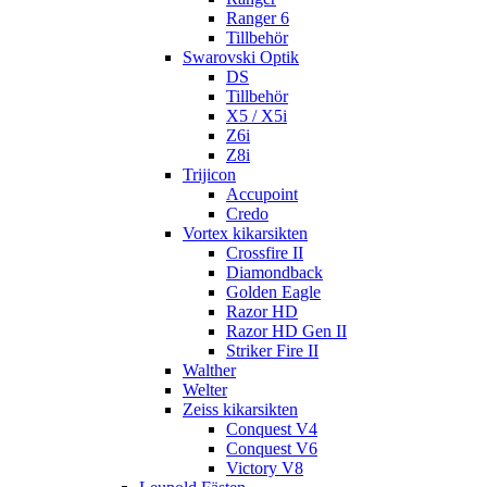
Ranger 6
Tillbehör
Swarovski Optik
DS
Tillbehör
X5 / X5i
Z6i
Z8i
Trijicon
Accupoint
Credo
Vortex kikarsikten
Crossfire II
Diamondback
Golden Eagle
Razor HD
Razor HD Gen II
Striker Fire II
Walther
Welter
Zeiss kikarsikten
Conquest V4
Conquest V6
Victory V8