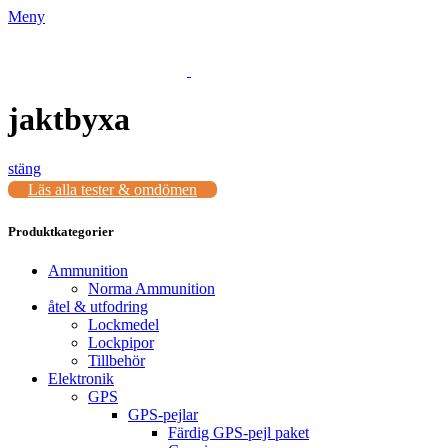
Meny
jaktbyxa
stäng
Läs alla tester & omdömen
Produktkategorier
Ammunition
Norma Ammunition
åtel & utfodring
Lockmedel
Lockpipor
Tillbehör
Elektronik
GPS
GPS-pejlar
Färdig GPS-pejl paket