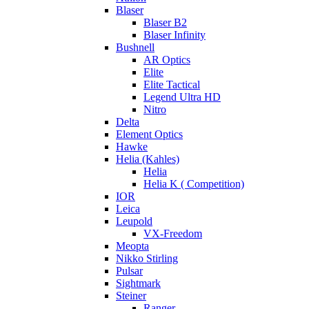
Blaser
Blaser B2
Blaser Infinity
Bushnell
AR Optics
Elite
Elite Tactical
Legend Ultra HD
Nitro
Delta
Element Optics
Hawke
Helia (Kahles)
Helia
Helia K ( Competition)
IOR
Leica
Leupold
VX-Freedom
Meopta
Nikko Stirling
Pulsar
Sightmark
Steiner
Ranger