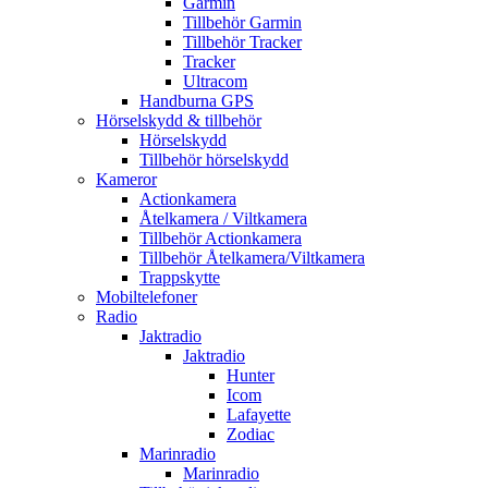
Garmin
Tillbehör Garmin
Tillbehör Tracker
Tracker
Ultracom
Handburna GPS
Hörselskydd & tillbehör
Hörselskydd
Tillbehör hörselskydd
Kameror
Actionkamera
Åtelkamera / Viltkamera
Tillbehör Actionkamera
Tillbehör Åtelkamera/Viltkamera
Trappskytte
Mobiltelefoner
Radio
Jaktradio
Jaktradio
Hunter
Icom
Lafayette
Zodiac
Marinradio
Marinradio