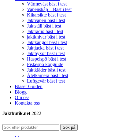
Värmeväst bäst i test
Vapenskåp – Bäst i test
Kikarsikte bäst i test
Jaktvapen bäst i test
Jaktställ bäst i test
Jaktradio bäst i test
jaktknivar bäst i test
Jaktkängor bäst i test
Jaktjacka bäst i test
Jaktbyxor bäst i test
Haspelspö bäst i test
Fiskespö köpguide
Jaktkläder bäst i test
Åtelkamera bäst i test
Luftgevär bäst i test
Blaser Guiden
Blogg
Om oss
Kontakta oss
Jaktbutik.net
2022
Sök på