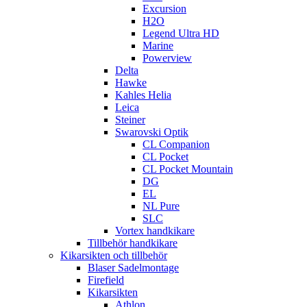
Excursion
H2O
Legend Ultra HD
Marine
Powerview
Delta
Hawke
Kahles Helia
Leica
Steiner
Swarovski Optik
CL Companion
CL Pocket
CL Pocket Mountain
DG
EL
NL Pure
SLC
Vortex handkikare
Tillbehör handkikare
Kikarsikten och tillbehör
Blaser Sadelmontage
Firefield
Kikarsikten
Athlon