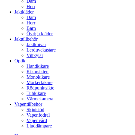
Dam
Herr
Jaktkläder
Dam
Herr
Barn
Övriga kläder
Jakttillbehör
Jaktknivar
Lerduvekastare
Viltkylar
Optik
Handkikare
Kikarsikten
Monokikare
Mörkerkikare
Rödpunktsikte
Tubkikare
Värmekamera
Vapentillbehör
Skjutstöd
Vapenfodral
Vapenvård
Ljuddämpare