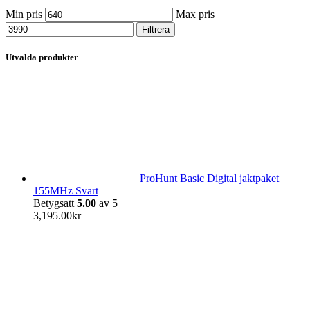
Min pris
Max pris
Filtrera
Utvalda produkter
ProHunt Basic Digital jaktpaket
155MHz Svart
Betygsatt
5.00
av 5
3,195.00
kr