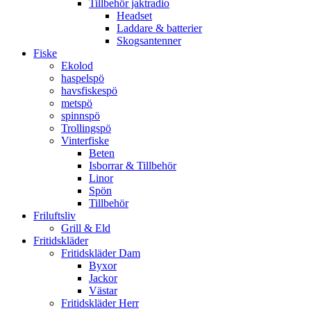
Tillbehör jaktradio
Headset
Laddare & batterier
Skogsantenner
Fiske
Ekolod
haspelspö
havsfiskespö
metspö
spinnspö
Trollingspö
Vinterfiske
Beten
Isborrar & Tillbehör
Linor
Spön
Tillbehör
Friluftsliv
Grill & Eld
Fritidskläder
Fritidskläder Dam
Byxor
Jackor
Västar
Fritidskläder Herr