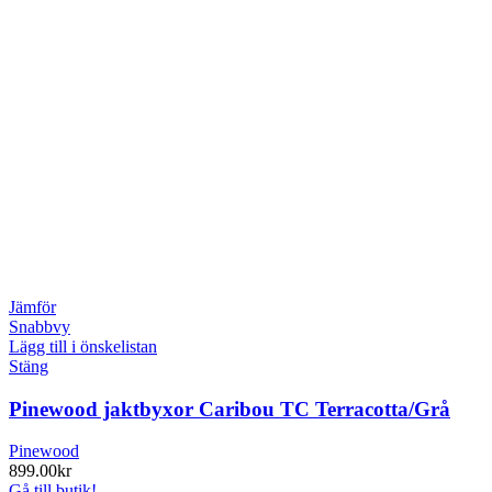
Jämför
Snabbvy
Lägg till i önskelistan
Stäng
Pinewood jaktbyxor Caribou TC Terracotta/Grå
Pinewood
899.00
kr
Gå till butik!