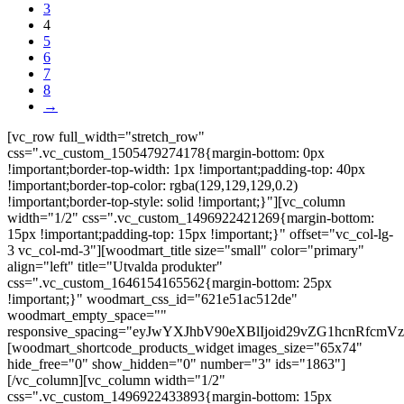
3
4
5
6
7
8
→
[vc_row full_width="stretch_row"
css=".vc_custom_1505479274178{margin-bottom: 0px
!important;border-top-width: 1px !important;padding-top: 40px
!important;border-top-color: rgba(129,129,129,0.2)
!important;border-top-style: solid !important;}"][vc_column
width="1/2" css=".vc_custom_1496922421269{margin-bottom:
15px !important;padding-top: 15px !important;}" offset="vc_col-lg-
3 vc_col-md-3"][woodmart_title size="small" color="primary"
align="left" title="Utvalda produkter"
css=".vc_custom_1646154165562{margin-bottom: 25px
!important;}" woodmart_css_id="621e51ac512de"
woodmart_empty_space=""
responsive_spacing="eyJwYXJhbV90eXBlIjoid29vZG1hcnRfcm
[woodmart_shortcode_products_widget images_size="65x74"
hide_free="0" show_hidden="0" number="3" ids="1863"]
[/vc_column][vc_column width="1/2"
css=".vc_custom_1496922433893{margin-bottom: 15px