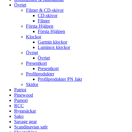
Övrigt
Filmer & CD-skivor
CD-skivor
Filmer
Första Hjälpen
Första Hjälpen
Klockor
Garmin klockor
Luminox klockor
Övrigt
Övrigt
Presentkort
Presentkort
Profilprodukter
Profilprodukter PN Jakt
Skidor
Patriot
Pinewood
Pumori
RCC
Ryggsäckar
Sako
Savage gear
Scandinavian safe