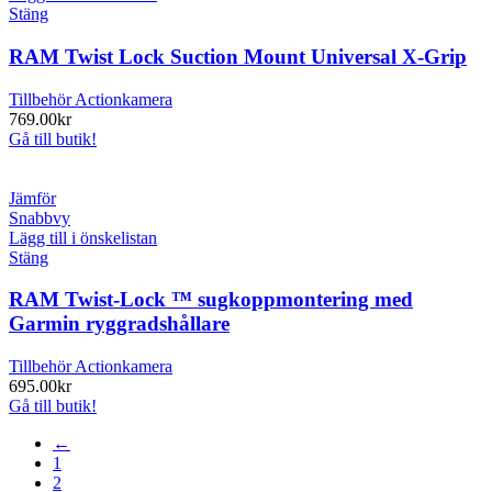
Stäng
RAM Twist Lock Suction Mount Universal X-Grip
Tillbehör Actionkamera
769.00
kr
Gå till butik!
Jämför
Snabbvy
Lägg till i önskelistan
Stäng
RAM Twist-Lock ™ sugkoppmontering med
Garmin ryggradshållare
Tillbehör Actionkamera
695.00
kr
Gå till butik!
←
1
2