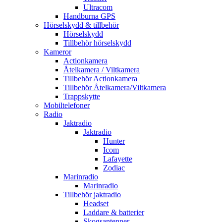
Ultracom
Handburna GPS
Hörselskydd & tillbehör
Hörselskydd
Tillbehör hörselskydd
Kameror
Actionkamera
Åtelkamera / Viltkamera
Tillbehör Actionkamera
Tillbehör Åtelkamera/Viltkamera
Trappskytte
Mobiltelefoner
Radio
Jaktradio
Jaktradio
Hunter
Icom
Lafayette
Zodiac
Marinradio
Marinradio
Tillbehör jaktradio
Headset
Laddare & batterier
Skogsantenner