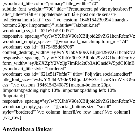
[woodmart_title color="primary" title_width="70"
subtitle_font_weight="700" title="Prenumerera på vårt nyhetsbrev!"
after_title="Håll er uppdaterade och få e-post om de senaste
nyheterna inom jakt!" css=".vc_custom_1646154230394{margin-
bottom: 20px !important;}" subtitle="Jaktbutik.net"
woodmart_css_id="621e51d910d57"
responsive_spacing="eyJwYXJhbV90eXBlIjoid29vZG1hcnRfc
woodmart_empty_space=""][woodmart_mailchimp form_id="74"
woodmart_css_id="6179455dd6706"
content_desktop_width="eyJwYXJhbV90eXBlIjoid29vZG1hcn
responsive_spacing="eyJwYXJhbV90eXBlIjoid29vZG1hcnRf
form_width="eyJkZXZpY2VzIjp7ImRlc2t0b3AiOnsidW5pdCI6I
[woodmart_title style="bordered"
woodmart_css_id="621e51f7bfda7" title="Följ våra socialamedier!"
title_font_size="eyJwYXJhbV90eXBlIjoid29vZG1hcnRfcmVz
css=".vc_custom_1646154240879{margin-bottom: 20px
!important;padding-right: 10% !important;padding-left: 10%
!important;}"
responsive_spacing="eyJwYXJhbV90eXBlIjoid29vZG1hcnRfcm
woodmart_empty_space=""][social_buttons size="small"
style="bordered"][/vc_column_inner][/vc_row_inner][/vc_column]
[/vc_row]
Användbara länkar