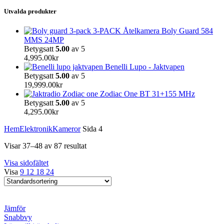
Utvalda produkter
3-PACK Åtelkamera Boly Guard 584
MMS 24MP
Betygsatt
5.00
av 5
4,995.00
kr
Benelli Lupo - Jaktvapen
Betygsatt
5.00
av 5
19,999.00
kr
Zodiac One BT 31+155 MHz
Betygsatt
5.00
av 5
4,295.00
kr
Hem
Elektronik
Kameror
Sida 4
Visar 37–48 av 87 resultat
Visa sidofältet
Visa
9
12
18
24
Jämför
Snabbvy