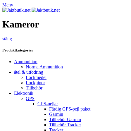
Meny
Kameror
stäng
Produktkategorier
Ammunition
Norma Ammunition
åtel & utfodring
Lockmedel
Lockpipor
Tillbehör
Elektronik
GPS
GPS-pejlar
Färdig GPS-pejl paket
Garmin
Tillbehör Garmin
Tillbehör Tracker
Tracker