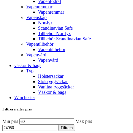
Vapenfodral
Vapenremmar
Vapenremmar
Vapenskåp
Nor-lyx
Scandinavian Safe
Tillbehör Nor-lyx
Tillbehör Scandinavian Safe
Vapentillbehör
Vapentillbehör
Vapenvård
Vapenvård
väskor & bags
Typ
Hölstersäckar
Stolsryggsäckar
Vanliga ryggsäckar
Väskor & bags
Winchester
Filtrera efter pris
Min pris
Max pris
Filtrera