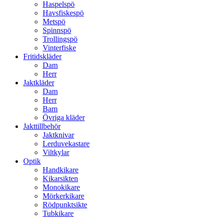
Haspelspö
Havsfiskespö
Metspö
Spinnspö
Trollingspö
Vinterfiske
Fritidskläder
Dam
Herr
Jaktkläder
Dam
Herr
Barn
Övriga kläder
Jakttillbehör
Jaktknivar
Lerduvekastare
Viltkylar
Optik
Handkikare
Kikarsikten
Monokikare
Mörkerkikare
Rödpunktsikte
Tubkikare