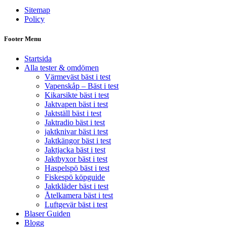
Sitemap
Policy
Footer Menu
Startsida
Alla tester & omdömen
Värmeväst bäst i test
Vapenskåp – Bäst i test
Kikarsikte bäst i test
Jaktvapen bäst i test
Jaktställ bäst i test
Jaktradio bäst i test
jaktknivar bäst i test
Jaktkängor bäst i test
Jaktjacka bäst i test
Jaktbyxor bäst i test
Haspelspö bäst i test
Fiskespö köpguide
Jaktkläder bäst i test
Åtelkamera bäst i test
Luftgevär bäst i test
Blaser Guiden
Blogg