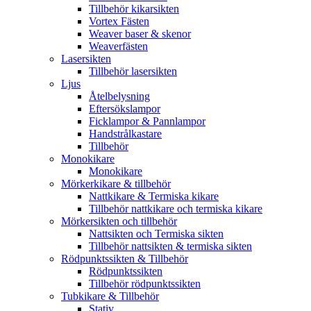
Tillbehör kikarsikten
Vortex Fästen
Weaver baser & skenor
Weaverfästen
Lasersikten
Tillbehör lasersikten
Ljus
Åtelbelysning
Eftersökslampor
Ficklampor & Pannlampor
Handstrålkastare
Tillbehör
Monokikare
Monokikare
Mörkerkikare & tillbehör
Nattkikare & Termiska kikare
Tillbehör nattkikare och termiska kikare
Mörkersikten och tillbehör
Nattsikten och Termiska sikten
Tillbehör nattsikten & termiska sikten
Rödpunktssikten & Tillbehör
Rödpunktssikten
Tillbehör rödpunktssikten
Tubkikare & Tillbehör
Stativ