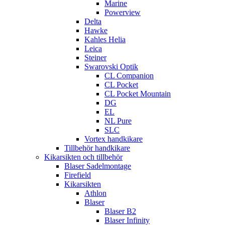
Marine
Powerview
Delta
Hawke
Kahles Helia
Leica
Steiner
Swarovski Optik
CL Companion
CL Pocket
CL Pocket Mountain
DG
EL
NL Pure
SLC
Vortex handkikare
Tillbehör handkikare
Kikarsikten och tillbehör
Blaser Sadelmontage
Firefield
Kikarsikten
Athlon
Blaser
Blaser B2
Blaser Infinity