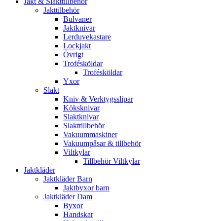
Jakt & Slakttillbehör
Jakttilbehör
Bulvaner
Jaktknivar
Lerduvekastare
Lockjakt
Övrigt
Trofésköldar
Trofésköldar
Yxor
Slakt
Kniv & Verktygsslipar
Köksknivar
Slaktknivar
Slakttillbehör
Vakuummaskiner
Vakuumpåsar & tillbehör
Viltkylar
Tillbehör Viltkylar
Jaktkläder
Jaktkläder Barn
Jaktbyxor barn
Jaktkläder Dam
Byxor
Handskar