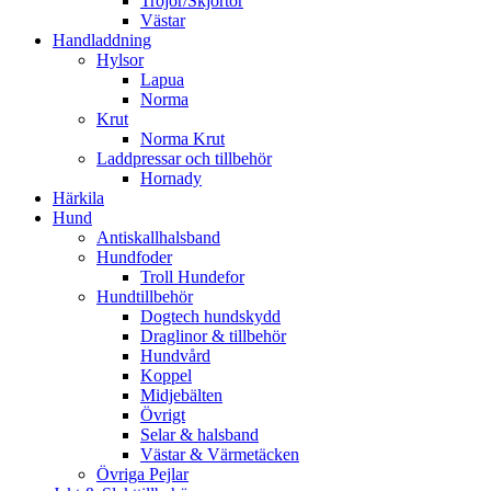
Tröjor/Skjortor
Västar
Handladdning
Hylsor
Lapua
Norma
Krut
Norma Krut
Laddpressar och tillbehör
Hornady
Härkila
Hund
Antiskallhalsband
Hundfoder
Troll Hundefor
Hundtillbehör
Dogtech hundskydd
Draglinor & tillbehör
Hundvård
Koppel
Midjebälten
Övrigt
Selar & halsband
Västar & Värmetäcken
Övriga Pejlar