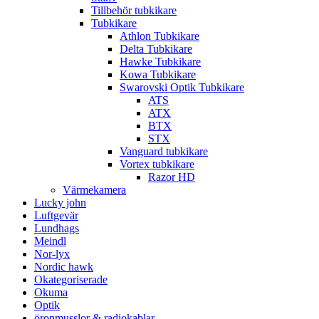
Tillbehör tubkikare
Tubkikare
Athlon Tubkikare
Delta Tubkikare
Hawke Tubkikare
Kowa Tubkikare
Swarovski Optik Tubkikare
ATS
ATX
BTX
STX
Vanguard tubkikare
Vortex tubkikare
Razor HD
Värmekamera
Lucky john
Luftgevär
Lundhags
Meindl
Nor-lyx
Nordic hawk
Okategoriserade
Okuma
Optik
öronmusslor & radiokablar