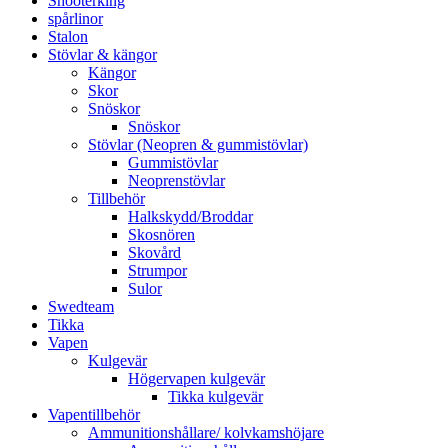
Shooterking
spårlinor
Stalon
Stövlar & kängor
Kängor
Skor
Snöskor
Snöskor
Stövlar (Neopren & gummistövlar)
Gummistövlar
Neoprenstövlar
Tillbehör
Halkskydd/Broddar
Skosnören
Skovård
Strumpor
Sulor
Swedteam
Tikka
Vapen
Kulgevär
Högervapen kulgevär
Tikka kulgevär
Vapentillbehör
Ammunitionshållare/ kolvkamshöjare