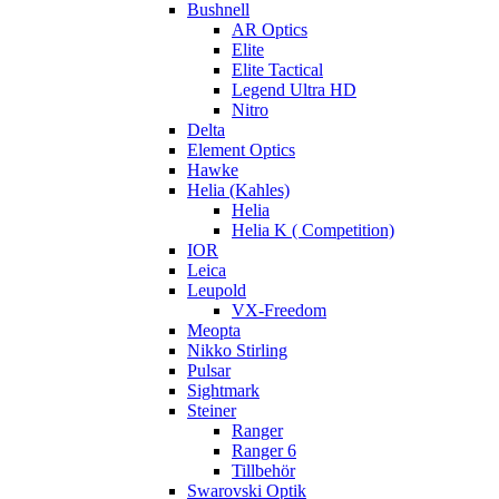
Bushnell
AR Optics
Elite
Elite Tactical
Legend Ultra HD
Nitro
Delta
Element Optics
Hawke
Helia (Kahles)
Helia
Helia K ( Competition)
IOR
Leica
Leupold
VX-Freedom
Meopta
Nikko Stirling
Pulsar
Sightmark
Steiner
Ranger
Ranger 6
Tillbehör
Swarovski Optik