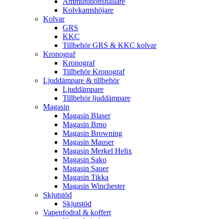
Ammunitionshållare
Kolvkamshöjare
Kolvar
GRS
KKC
Tillbehör GRS & KKC kolvar
Kronograf
Kronograf
Tillbehör Kronograf
Ljuddämpare & tillbehör
Ljuddämpare
Tillbehör ljuddämpare
Magasin
Magasin Blaser
Magasin Brno
Magasin Browning
Magasin Mauser
Magasin Merkel Helix
Magasin Sako
Magasin Sauer
Magasin Tikka
Magasin Winchester
Skjutstöd
Skjutstöd
Vapenfodral & koffert