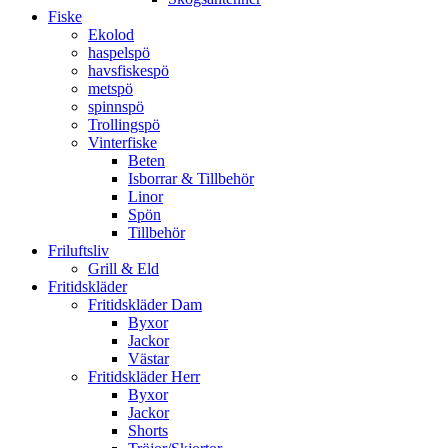
Fiske
Ekolod
haspelspö
havsfiskespö
metspö
spinnspö
Trollingspö
Vinterfiske
Beten
Isborrar & Tillbehör
Linor
Spön
Tillbehör
Friluftsliv
Grill & Eld
Fritidskläder
Fritidskläder Dam
Byxor
Jackor
Västar
Fritidskläder Herr
Byxor
Jackor
Shorts