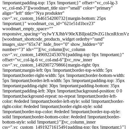
!important;padding-top: 15px !important;}" offset="vc_col-lg-3
vc_col-md-3"][woodmart_title size="small" color="primary"
align="left" title="Nya produkter"
css=".vc_custom_1646154200732{margin-bottom: 25px
!important;}" woodmart_css_id="621e51d1bce23"
woodmart_empty_space=""
responsive_spacing="eyJwYXJhbV90eXBlIjoid29vZG1hcnRfcm
[woodmart_shortcode_products_widget orderby="rand"
images_size="65x74" hide_free="0" show_hidden="0"
number="3" ids=""][/vc_column][vc_column
css=".vc_custom_1496922453076{padding-top: 0px !important;}"
offset="vc_col-lg-6 vc_col-md-6"][vc_row_inner
css=".vc_custom_1492007279866{margin-right: 0px
!important;margin-left: 0px !important;border-top-width: 5px
!important;border-right-width: 5px !important;border-bottom-width:
5px !important;border-left-width: 5px !important;padding-top: 35px
!important;padding-right: 30px !important;padding-bottom: 35px
!important;padding-left: 30px !important;background-position: 0 0
!important;background-repeat: no-repeat !important;border-left-
color: #ededed !important;border-left-style: solid !important;border-
right-color: #ededed !important;border-right-style: solid
!important;border-top-color: #ededed !important;border-top-style:
solid !important;border-bottom-color: #ededed !important;border-
bottom-style: solid !important;}"][vc_column_inner
css=".vc_custom_1491927161549{padding-top: 0px !important;}"]