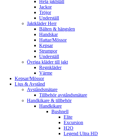
Hela jaktställ
Jackor
Tröjor
Underställ
Jaktkläder Herr
Bälten & hängslen
Handskar
Hattar/Mössor
Kepsar
Strumpor
Underställ
Övriga kläder till jakt
Regnkläder
Värme
Kepsar/Mössor
Ljus & Avstånd
Avståndsmätare
Tillbehör avståndsmätare
Handkikare & tillbehör
Handkikare
Bushnell
Elite
Excursion
H2O
Legend Ultra HD