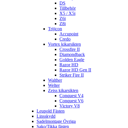
DS
Tillbehör
X5 / X5i
Z6i
Z8i
Trijicon
Accupoint
Credo
Vortex kikarsikten
Crossfire II
Diamondback
Golden Eagle
Razor HD
Razor HD Gen II
Striker Fire II
Walther
Welter
Zeiss kikarsikten
Conquest V4
Conquest V6
Victory V8
Leupold Fästen
Linsskydd
Sadelmontage Övriga
Sako/Tikka fästen